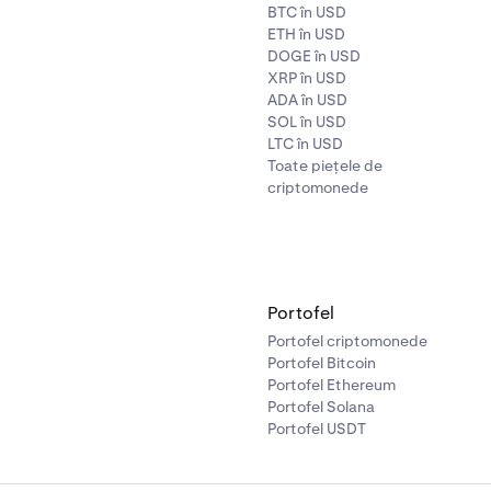
BTC în USD
ETH în USD
DOGE în USD
XRP în USD
ADA în USD
SOL în USD
LTC în USD
Toate piețele de
criptomonede
Portofel
Portofel criptomonede
Portofel Bitcoin
Portofel Ethereum
Portofel Solana
Portofel USDT