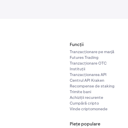
Funcții
Tranzacționare pe marjă
Futures Trading
Tranzacționare OTC
Instituții
Tranzacționarea API
Centrul API Kraken
Recompense de staking
Trimite bani
Achiziții recurente
Cumpără cripto
Vinde criptomonede
Piețe populare