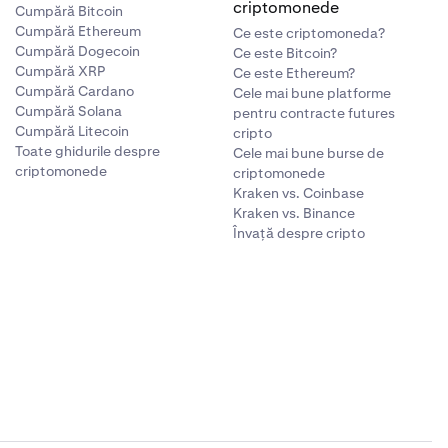
criptomonede
Cumpără Bitcoin
Cumpără Ethereum
Ce este criptomoneda?
Cumpără Dogecoin
Ce este Bitcoin?
Cumpără XRP
Ce este Ethereum?
Cumpără Cardano
Cele mai bune platforme
Cumpără Solana
pentru contracte futures
Cumpără Litecoin
cripto
Toate ghidurile despre
Cele mai bune burse de
criptomonede
criptomonede
Kraken vs. Coinbase
Kraken vs. Binance
Învață despre cripto