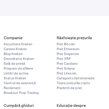
Companie
Răsfoiește prețurile
Securitate Kraken
Preț Bitcoin
Cariere Kraken
Preț Ethereum
Blog Kraken
Preț Dogecoin
Dezvoltator Kraken
Preț XRP
Sală de presă
Preț Cardano
Program de afiliere
Preț Solana
Listări de active
Preț Litecoin
Status Kraken
Categorii criptomonede
Centrul de asistență
Toate prețurile cripto
Reclamații
Predicții de preț
Breakout Prop Trading
Cumpără ghiduri
Educație despre