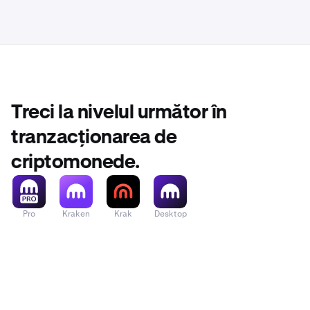
Treci la nivelul următor în
tranzacționarea de
criptomonede.
Pro
Kraken
Krak
Desktop