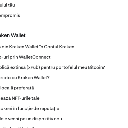
ului tău
compromis
aken Wallet
o din Kraken Wallet în Contul Kraken
-uri prin WalletConnect
ică extinsă (xPub) pentru portofelul meu Bitcoin?
cripto cu Kraken Wallet?
locală preferată
nează NFT-urile tale
okeni în funcție de reputație
le vechi pe un dispozitiv nou