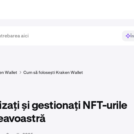
Î
en Wallet
Cum să folosești Kraken Wallet
izați și gestionați NFT-urile
avoastră