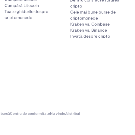
pentru contracte futures
Cumpără Litecoin
cripto
Toate ghidurile despre
Cele mai bune burse de
criptomonede
criptomonede
Kraken vs. Coinbase
Kraken vs. Binance
Învață despre cripto
 bursă
Centru de conformitate
Nu vinde/distribui