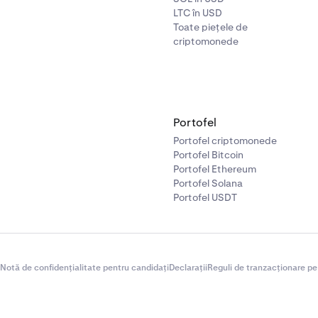
LTC în USD
Toate piețele de
criptomonede
Portofel
Portofel criptomonede
Portofel Bitcoin
Portofel Ethereum
Portofel Solana
Portofel USDT
Notă de confidențialitate pentru candidați
Declarații
Reguli de tranzacționare pe