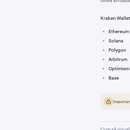
Ultima actualiza
Kraken Wallet
•
Ethereum
•
Solana
•
Polygon
•
Arbitrum
•
Optimism
•
Base
Important
Cum să vizual