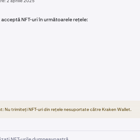
re:
2 aprilie 2025
 acceptă NFT-uri în următoarele rețele:
: Nu trimiteți NFT-uri din rețele nesuportate către Kraken Wallet.
izați NFT-urile dumneavoastră