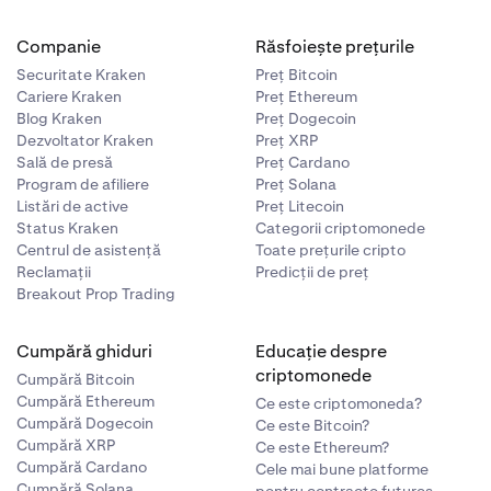
tru mai multe
cest lucru nu
Companie
Răsfoiește prețurile
aliza NFT-urile
Securitate Kraken
Preț Bitcoin
în partea de
Cariere Kraken
Preț Ethereum
d butonul
Blog Kraken
Preț Dogecoin
i butonul
Dezvoltator Kraken
Preț XRP
Sală de presă
Preț Cardano
Program de afiliere
Preț Solana
p ce vă aflați
Listări de active
Preț Litecoin
a deplasa
Status Kraken
Categorii criptomonede
Centrul de asistență
Toate prețurile cripto
Reclamații
Predicții de preț
 atingând
Breakout Prop Trading
chidere
X
din
Cumpără ghiduri
Educație despre
criptomonede
Cumpără Bitcoin
Cumpără Ethereum
Ce este criptomoneda?
 nu sunt
Cumpără Dogecoin
Ce este Bitcoin?
mneavoastră
Cumpără XRP
Ce este Ethereum?
neavoastră
Cumpără Cardano
Cele mai bune platforme
Cumpără Solana