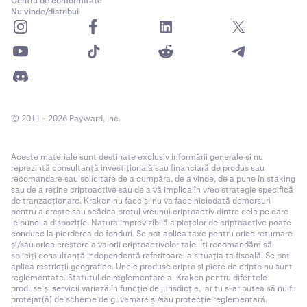
Centru de conformitate
Nu vinde/distribui
© 2011 - 2026 Payward, Inc.
Aceste materiale sunt destinate exclusiv informării generale și nu
reprezintă consultanță investițională sau financiară de produs sau
recomandare sau solicitare de a cumpăra, de a vinde, de a pune în staking
sau de a reține criptoactive sau de a vă implica în vreo strategie specifică
de tranzacționare. Kraken nu face și nu va face niciodată demersuri
pentru a crește sau scădea prețul vreunui criptoactiv dintre cele pe care
le pune la dispoziție. Natura imprevizibilă a piețelor de criptoactive poate
conduce la pierderea de fonduri. Se pot aplica taxe pentru orice returnare
și/sau orice creștere a valorii criptoactivelor tale. Îți recomandăm să
soliciți consultanță independentă referitoare la situația ta fiscală. Se pot
aplica restricții geografice. Unele produse cripto și piețe de cripto nu sunt
reglementate. Statutul de reglementare al Kraken pentru diferitele
produse și servicii variază în funcție de jurisdicție, iar tu s-ar putea să nu fii
protejat(ă) de scheme de guvernare și/sau protecție reglementară.