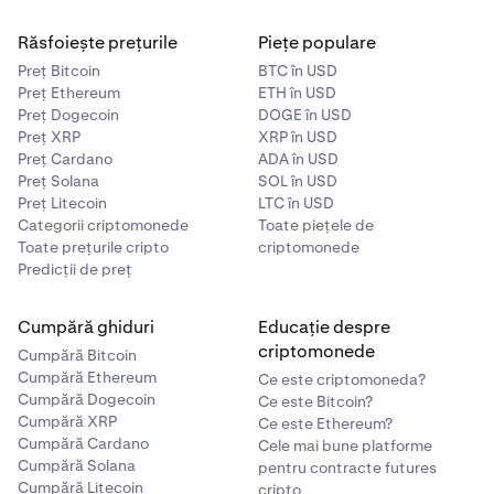
Răsfoiește prețurile
Piețe populare
Preț Bitcoin
BTC în USD
Preț Ethereum
ETH în USD
Preț Dogecoin
DOGE în USD
Preț XRP
XRP în USD
Preț Cardano
ADA în USD
Preț Solana
SOL în USD
Preț Litecoin
LTC în USD
Categorii criptomonede
Toate piețele de
Toate prețurile cripto
criptomonede
Predicții de preț
Cumpără ghiduri
Educație despre
criptomonede
Cumpără Bitcoin
Cumpără Ethereum
Ce este criptomoneda?
Cumpără Dogecoin
Ce este Bitcoin?
Cumpără XRP
Ce este Ethereum?
Cumpără Cardano
Cele mai bune platforme
Cumpără Solana
pentru contracte futures
Cumpără Litecoin
cripto