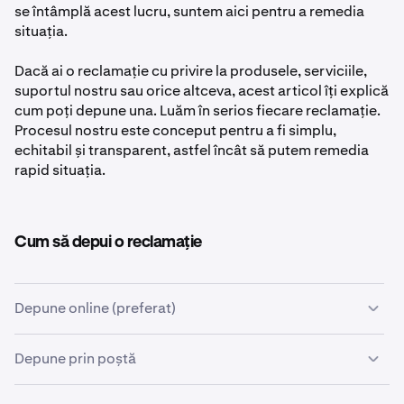
se întâmplă acest lucru, suntem aici pentru a remedia
situația.
Dacă ai o reclamație cu privire la produsele, serviciile,
suportul nostru sau orice altceva, acest articol îți explică
cum poți depune una. Luăm în serios fiecare reclamație.
Procesul nostru este conceput pentru a fi simplu,
echitabil și transparent, astfel încât să putem remedia
rapid situația.
Cum să depui o reclamație
Depune online (preferat)
Depune reclamația ta prin intermediul
Formularului de
Depune prin poștă
reclamații
.
Poți depune, de asemenea, o reclamație scrisă la adresa