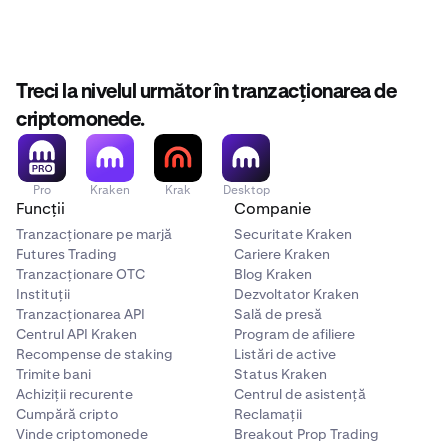
OTC Desk
Payward Oceanic Ltd. (Reclamații
•
Comunicarea clară și transparentă.
legate de OTC)
•
Păstrarea datelor tale în siguranță, în conformitate
Trinity Chambers, PO BOX 4301,
cu
Politica noastră de confidențialitate
.
Road Town, Tortola, VG1110, British
Treci la nivelul următor în tranzacționarea de
Virgin Islands
criptomonede.
Staking
Payward Commercial Ltd.
(Reclamații legate de Staking)
Pro
Kraken
Krak
Desktop
Funcții
Companie
PO Box 4301, Road Town, Tortola,
VG1110, British Virgin Islands
Tranzacționare pe marjă
Securitate Kraken
Futures Trading
Cariere Kraken
Tranzacționare OTC
Blog Kraken
Instituții
Dezvoltator Kraken
Tranzacționarea API
Sală de presă
Centrul API Kraken
Program de afiliere
Recompense de staking
Listări de active
Trimite bani
Status Kraken
Achiziții recurente
Centrul de asistență
Cumpără cripto
Reclamații
Vinde criptomonede
Breakout Prop Trading