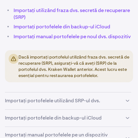
•
Importați utilizând fraza dvs. secretă de recuperare
(SRP)
•
Importați portofelele din backup-ul iCloud
•
Importați manual portofelele pe noul dvs. dispozitiv
Dacă importați portofelul utilizând fraza dvs. secretă de
recuperare (SRP), asigurați-vă că aveți (SRP) de la
portofelul dvs. Kraken Wallet anterior. Acest lucru este
esențial pentru restaurarea portofelelor.
Importați portofelele utilizând SRP-ul dvs.
Importați portofelele din backup-ul iCloud
Descărcați
aplicația oficială Kraken Wallet
din App
1
Store sau Google Play Store.
Importați manual portofelele pe un dispozitiv
Atingeți
Import Wallet
și introduceți SRP-ul dvs.
Descărcați
aplicația oficială Kraken Wallet
din App
2
1