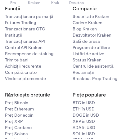
Pro
Kraken
Krak
Desktop
Funcții
Companie
Tranzacționare pe marjă
Securitate Kraken
Futures Trading
Cariere Kraken
Tranzacționare OTC
Blog Kraken
Instituții
Dezvoltator Kraken
Tranzacționarea API
Sală de presă
Centrul API Kraken
Program de afiliere
Recompense de staking
Listări de active
Trimite bani
Status Kraken
Achiziții recurente
Centrul de asistență
Cumpără cripto
Reclamații
Vinde criptomonede
Breakout Prop Trading
Răsfoiește prețurile
Piețe populare
Preț Bitcoin
BTC în USD
Preț Ethereum
ETH în USD
Preț Dogecoin
DOGE în USD
Preț XRP
XRP în USD
Preț Cardano
ADA în USD
Preț Solana
SOL în USD