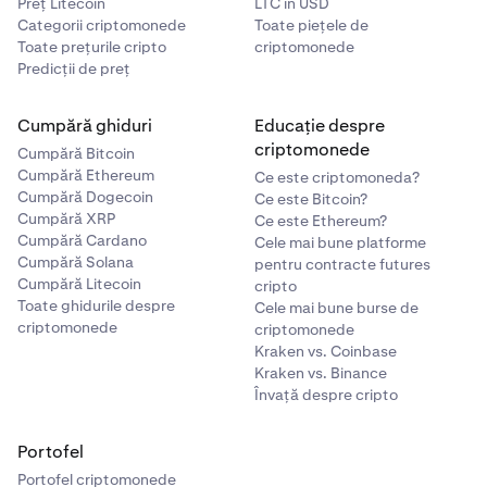
Preț Litecoin
LTC în USD
Categorii criptomonede
Toate piețele de
Toate prețurile cripto
criptomonede
Predicții de preț
Cumpără ghiduri
Educație despre
criptomonede
Cumpără Bitcoin
Cumpără Ethereum
Ce este criptomoneda?
Cumpără Dogecoin
Ce este Bitcoin?
Cumpără XRP
Ce este Ethereum?
Cumpără Cardano
Cele mai bune platforme
Cumpără Solana
pentru contracte futures
Cumpără Litecoin
cripto
Toate ghidurile despre
Cele mai bune burse de
criptomonede
criptomonede
Kraken vs. Coinbase
Kraken vs. Binance
Învață despre cripto
Portofel
Portofel criptomonede