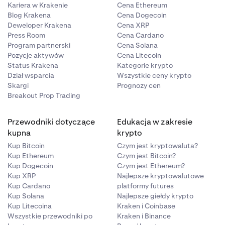
adowa łączna
Kariera w Krakenie
Cena Ethereum
aldo, sprawia,
Blog Krakena
Cena Dogecoin
zarobisz 0,08
Deweloper Krakena
Cena XRP
ypłacie),
Press Room
Cena Cardano
Program partnerski
Cena Solana
artości
290
Pozycje aktywów
Cena Litecoin
znie).
Status Krakena
Kategorie krypto
Dział wsparcia
Wszystkie ceny krypto
Skargi
Prognozy cen
Breakout Prop Trading
ego
Przewodniki dotyczące
Edukacja w zakresie
 za
kupna
krypto
pozostała
Kup Bitcoin
Czym jest kryptowaluta?
u niektórych
Kup Ethereum
Czym jest Bitcoin?
 są naliczane
Kup Dogecoin
Czym jest Ethereum?
Kup XRP
Najlepsze kryptowalutowe
Kup Cardano
platformy futures
prowizji
Kup Solana
Najlepsze giełdy krypto
ię z naszymi
Kup Litecoina
Kraken i Coinbase
ny ETH – nie
Wszystkie przewodniki po
Kraken i Binance
dal będą