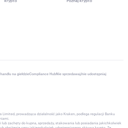
krypto
Poznaj krypto
graficznym –
cji API
.
handlu na giełdzie
Compliance Hub
Nie sprzedawaj/nie udostępniaj
s Limited, prowadząca działalność jako Kraken, podlega regulacji Banku
niami.
 lub zachęty do kupna, sprzedaży, stakowania lub posiadania jakichkolwiek
 lub obniżenie ceny jakiegokolwiek udostępnianego aktywa krypto. Ze