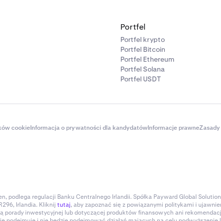
tawkę dla stakowanego ETH.
stępność aktywów i programów podlega ograniczeniom geo
Portfel
ormacji
tutaj
.
Portfel krypto
Portfel Bitcoin
a temat tickerów aktywów można znaleźć w naszej
dokumenta
Portfel Ethereum
Portfel Solana
Portfel USDT
ików cookie
Informacja o prywatności dla kandydatów
Informacje prawne
Zasady 
, podlega regulacji Banku Centralnego Irlandii. Spółka Payward Global Solution
296, Irlandia. Kliknij
tutaj
, aby zapoznać się z powiązanymi politykami i ujawnie
ią porady inwestycyjnej lub dotyczącej produktów finansowych ani rekomendacji
 nie podejmuje i nie będzie podejmować działań mających na celu podwyższenie