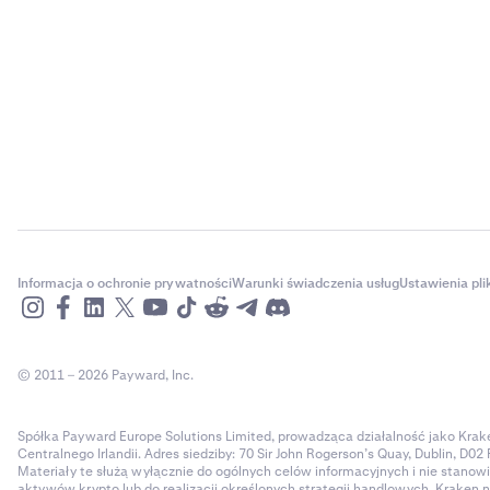
otrzymywać s
Uwaga: Do
więcej inf
Informacje n
Informacja o ochronie prywatności
Warunki świadczenia usług
Ustawienia pl
© 2011 – 2026 Payward, Inc.
Spółka Payward Europe Solutions Limited, prowadząca działalność jako Kraken
Centralnego Irlandii. Adres siedziby: 70 Sir John Rogerson’s Quay, Dublin, D02 R
Materiały te służą wyłącznie do ogólnych celów informacyjnych i nie stanow
aktywów krypto lub do realizacji określonych strategii handlowych. Kraken