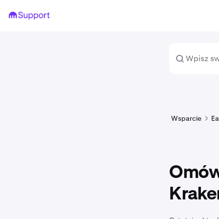
Wsparcie
Ea
Omówi
Krake