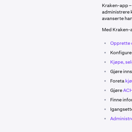
Kraken-app – 
administrere k
avanserte han
Med Kraken-a
•
Opprette 
•
Konfigur
•
Kjøpe, se
•
Gjøre inn
•
Foreta
kjø
•
Gjøre
ACH
•
Finne inf
•
Igangsett
•
Administr