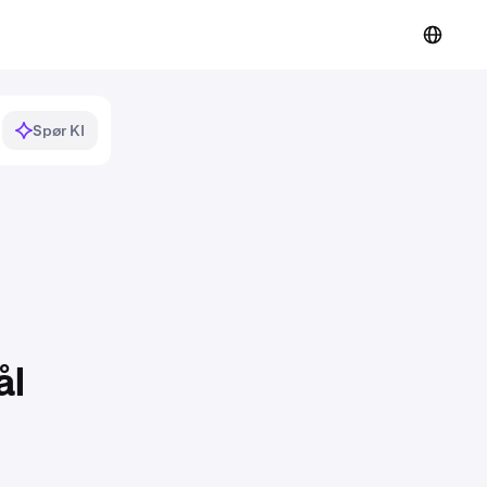
Spør KI
ål