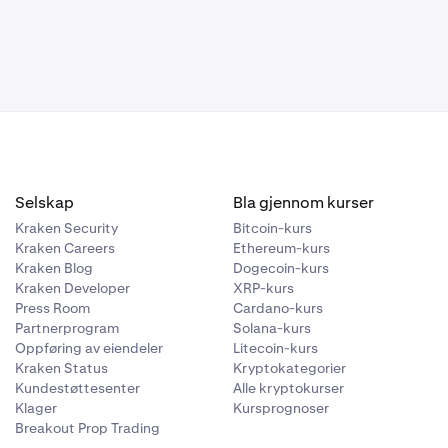
tilgjengelig
den
 på Neste.
ye kontoens
Selskap
Bla gjennom kurser
Kraken Security
Bitcoin-kurs
Kraken Careers
Ethereum-kurs
Kraken Blog
Dogecoin-kurs
Kraken Developer
XRP-kurs
Press Room
Cardano-kurs
Partnerprogram
Solana-kurs
Oppføring av eiendeler
Litecoin-kurs
Kraken Status
Kryptokategorier
Kundestøttesenter
Alle kryptokurser
Klager
Kursprognoser
Breakout Prop Trading