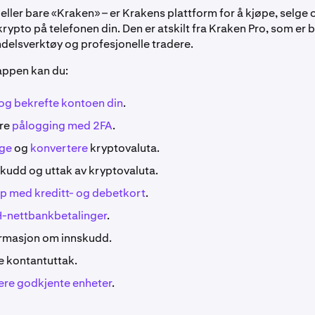
eller bare «Kraken» – er Krakens plattform for å kjøpe, selge 
rypto på telefonen din. Den er atskilt fra Kraken Pro, som er 
delsverktøy og profesjonelle tradere.
ppen kan du:
og bekrefte kontoen din
.
ere
pålogging med 2FA
.
lge
og
konvertere
kryptovaluta.
skudd og uttak av kryptovaluta.
p med kreditt- og debetkort
.
-nettbankbetalinger
.
ormasjon om innskudd.
e kontantuttak.
ere godkjente enheter
.