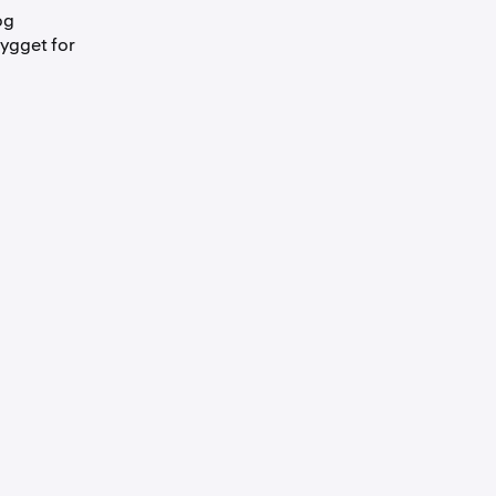
og
bygget for