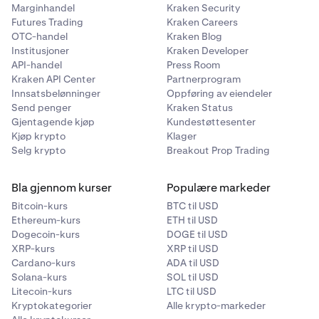
Marginhandel
Kraken Security
Klikk
Personvern og sikkerhet
fra venstre panel.
2
Futures Trading
Kraken Careers
OTC-handel
Kraken Blog
Rull ned til
Tillatelser
-seksjonen.
3
Institusjoner
Kraken Developer
API-handel
Press Room
Klikk
Innstillinger...
-knappen til høyre for
Varsler
.
4
Kraken API Center
Partnerprogram
Velg
Tillat
fra Status-nedtrekksmenyen for
5
Innsatsbelønninger
Oppføring av eiendeler
pro.kraken.com
.
Send penger
Kraken Status
Gjentagende kjøp
Kundestøttesenter
Klikk på
Lagre endringer
-knappen.
6
Kjøp krypto
Klager
Selg krypto
Breakout Prop Trading
Bla gjennom kurser
Populære markeder
Bitcoin-kurs
BTC til USD
Ethereum-kurs
ETH til USD
Dogecoin-kurs
DOGE til USD
XRP-kurs
XRP til USD
Cardano-kurs
ADA til USD
Solana-kurs
SOL til USD
Litecoin-kurs
LTC til USD
Kryptokategorier
Alle krypto-markeder