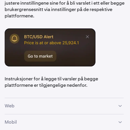
justere innstillingene sine for å bli varslet i ett eller begge
brukergrensesnitt via innstillinger på de respektive
plattformene.
Instruksjoner for å legge til varsler på begge
plattformene er tilgjengelige nedenfor.
Web
Mobil
Naviger til
Varsler
-widgeten. Som standard i
1