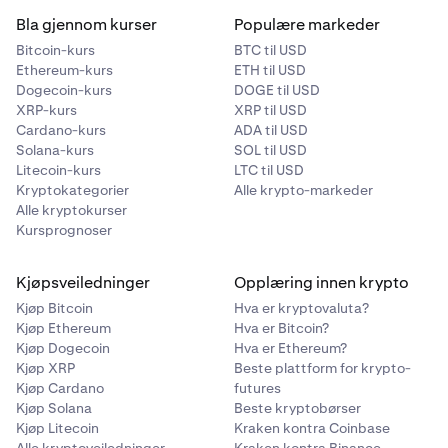
resultere i at overføringen blir behandlet via SWIFT-
Bla gjennom kurser
Populære markeder
nettverket.
Bitcoin-kurs
BTC til USD
•
I begge tilfeller kan du pådra deg ekstra
Ethereum-kurs
ETH til USD
bankgebyrer som er utenfor vår kontroll.
Dogecoin-kurs
DOGE til USD
XRP-kurs
XRP til USD
Samfunn for verdensomspennende interbankfinansielle
Cardano-kurs
ADA til USD
Solana-kurs
SOL til USD
telekommunikasjoner (SWIFT):
Litecoin-kurs
LTC til USD
SWIFT er et globalt meldingsnettverk som brukes til å
Kryptokategorier
Alle krypto-markeder
sikkert sende og motta informasjon, som for eksempel
Alle kryptokurser
instruksjoner for pengeoverføringer, mellom banker og
Kursprognoser
andre finansinstitusjoner.
Kjøpsveiledninger
Opplæring innen krypto
Denne finansieringsmetoden kan brukes for innskudd og
uttak i EUR, CHF, USD, GBP og CAD mellom de fleste
Kjøp Bitcoin
Hva er kryptovaluta?
Kjøp Ethereum
Hva er Bitcoin?
banker over hele verden. Overføringer bør sendes i
Kjøp Dogecoin
Hva er Ethereum?
samme valuta som valgt på innskuddssiden.
Kjøp XRP
Beste plattform for krypto-
Valutakryss-transaksjoner vil bli konvertert til Bank
Kjøp Cardano
futures
Fricks interne valutakurs, og innskuddet vil bli kreditert i
Kjøp Solana
Beste kryptobørser
den denominerte valutaen til den valgte Bank Frick-
Kjøp Litecoin
Kraken kontra Coinbase
kontoen. Du kan også pådra deg ekstra bankgebyrer