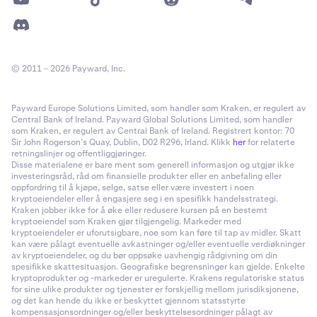
© 2011 – 2026 Payward, Inc.
Payward Europe Solutions Limited, som handler som Kraken, er regulert av
Central Bank of Ireland. Payward Global Solutions Limited, som handler
som Kraken, er regulert av Central Bank of Ireland. Registrert kontor: 70
Sir John Rogerson’s Quay, Dublin, D02 R296, Irland. Klikk
her
for relaterte
retningslinjer og offentliggjøringer.
Disse materialene er bare ment som generell informasjon og utgjør ikke
investeringsråd, råd om finansielle produkter eller en anbefaling eller
oppfordring til å kjøpe, selge, satse eller være investert i noen
kryptoeiendeler eller å engasjere seg i en spesifikk handelsstrategi.
Kraken jobber ikke for å øke eller redusere kursen på en bestemt
kryptoeiendel som Kraken gjør tilgjengelig. Markeder med
kryptoeiendeler er uforutsigbare, noe som kan føre til tap av midler. Skatt
kan være pålagt eventuelle avkastninger og/eller eventuelle verdiøkninger
av kryptoeiendeler, og du bør oppsøke uavhengig rådgivning om din
spesifikke skattesituasjon. Geografiske begrensninger kan gjelde. Enkelte
kryptoprodukter og -markeder er uregulerte. Krakens regulatoriske status
for sine ulike produkter og tjenester er forskjellig mellom jurisdiksjonene,
og det kan hende du ikke er beskyttet gjennom statsstyrte
kompensasjonsordninger og/eller beskyttelsesordninger pålagt av