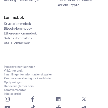
Alle kryptoveiledninger
Kraken kontra Binance
som er utenfor vår kontroll. SWIFT-
Lær om krypto
transaksjonskostnadene som er beskrevet på våre sider
for innskudd og uttak, refererer kun til gebyrene som
Lommebok
belastes av vår finansieringsleverandør Bank Frick.
Kryptolommebok
SWIFT-overføringer kan være gjenstand for ekstra
Bitcoin-lommebok
kostnader og konverteringsgebyrer som er utenfor vår
Ethereum-lommebok
kontroll fra mellomledd eller din egen bank.
Solana-lommebok
USDT-lommebok
Personvernerklæringen
Vilkår for bruk
Innstillinger for informasjonskapsler
Personvernerklæring for kandidater
Opplysninger
Handelsregler for børs
Samsvarssenter
Ikke selg/del