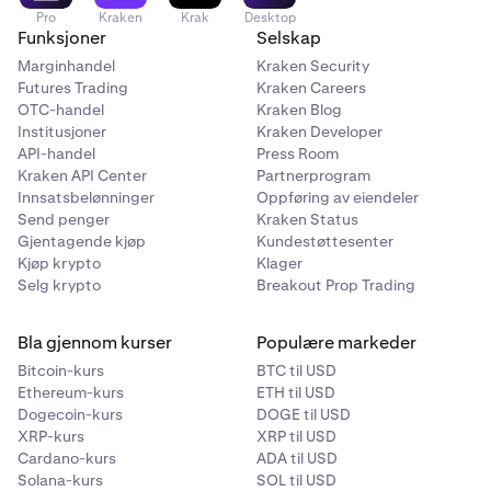
Pro
Kraken
Krak
Desktop
Funksjoner
Selskap
Marginhandel
Kraken Security
Futures Trading
Kraken Careers
OTC-handel
Kraken Blog
Institusjoner
Kraken Developer
API-handel
Press Room
Kraken API Center
Partnerprogram
Innsatsbelønninger
Oppføring av eiendeler
Send penger
Kraken Status
Gjentagende kjøp
Kundestøttesenter
Kjøp krypto
Klager
Selg krypto
Breakout Prop Trading
Bla gjennom kurser
Populære markeder
Bitcoin-kurs
BTC til USD
Ethereum-kurs
ETH til USD
Dogecoin-kurs
DOGE til USD
XRP-kurs
XRP til USD
Cardano-kurs
ADA til USD
Solana-kurs
SOL til USD