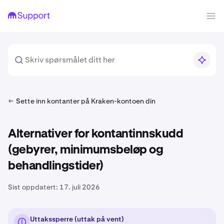
Sette inn kontanter på Kraken-kontoen din
Alternativer for kontantinnskudd
(gebyrer, minimumsbeløp og
behandlingstider)
Sist oppdatert:
17. juli 2026
Uttakssperre (uttak på vent)