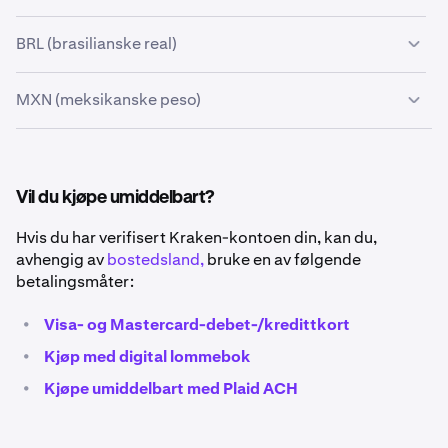
Tilgjengelighet
Innskuddsmetode
Minste
innskudd
bankoverføring
innskudd
Kun USA
ACH (Plaid)
****
1 USD
BRL (brasilianske real)
(Credit Union
Kun Australia
Bankoverføring /
5 AUD
Tilgjengelighet
Innskuddsmetode
Minste
Atlantic)
Osko
innsku
MXN (meksikanske peso)
SEPA
SEPA/SEPA Instant
1 EUR
Tilgjengelighet
Innskuddsmetode
Minste
Kun
FPS (Plaid)
1 GBP
Kun USA
PayPal
1 USD
Tilgjengelighet
Innskuddsmetode
Minste
(Plaid)
Kun Canada
e-Transfer
5 CAD
innskudd
Storbritannia
innskudd
Tilgjengelighet
Innskuddsmetode
Minste
Kun Liechtenstein og
1 CHF
Kun Australia
PayPal
1 AUD
innskudd
Kun Brasil
Bankoverføring (PIX
)
50 BRL
Storbritannia
Sveits
FPS
SIC (Bank Frick**)
2 GBP
Kun USA
Debetkort
10 USD
Vil du kjøpe umiddelbart?
Hele verden**
SEPA / SEPA Instant
1 EUR
(EØS på
(Banking Circle)
Kun Argentina*
Bankoverføring
10 000
(Openpayd)
Kun Canada
Debetkort
10 CAD
Hvis du har verifisert Kraken-kontoen din, kan du,
forespørsel)
Kun Mexico
Bankoverføring
150 MXN
ARS
avhengig av
bostedsland,
bruke en av følgende
Kun Australia
Real Time Gross
100 AUD
(SPEI)
Verdensomspennende*
1 CHF
Kun USA**
FedWire (Dart Bank)
1 USD
betalingsmåter:
SEPA
SEPA (Bank Frick***)
1 EUR
Settlement (RTGS)**
Hele verden***
FPS (
Openpayd
SWIFT (Bank Frick**)
)
2 GBP
*Innskuddsmåter etter
kontotype
Verdensomspennende*
SWIFT (Bank
4 CAD
•
Visa- og Mastercard-debet-/kredittkort
Hele verden**
SWIFT (Customers
100 USD
Frick***)
SEPA**
SEPA/SEPA Instant
1 EUR
Kun
PayPal
1 GBP
•
Bank)
Kjøp med digital lommebok
Sett inn midler nå
(Banking Circle)
•
Verifiserte kontoer får full tilgang til ARS-innskudd.
Storbritannia
•
Kjøpe umiddelbart med Plaid ACH
Kun Canada
Apaylo (Bill Pay)
1 CAD
Sett inn midler nå
•
Pro-personkontoer og bedriftskontoer støtter kun
Hele verden**
SWIFT (Bank Frick***)
4 USD
*
PayPal-gebyrer varierer avhengig av region.
SWIFT-innskudd.
Kun
Debetkort
10 GBP
SEPA
SEPA
/
SEPA Instant
1 EUR