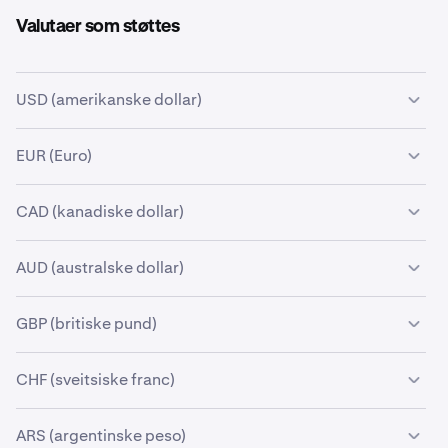
Valutaer som støttes
USD (amerikanske dollar)
EUR (Euro)
Forhindre forsinkelser på innskudd
Hvis det er påkrevd og det kommer frem i
instruksjonene for innskudd, må du sørge for at
Hvilket innskuddsalternativ passer best for meg? Hvis
CAD (kanadiske dollar)
innskuddet inkluderer en
referanse
til din
offentlige
bankkontoen din er innenfor
Single European Payment
konto-ID
hos Kraken, som starter med «AA» og er 16
Area (SEPA)
, kan du velge en av våre SEPA-
tegn lang.
AUD (australske dollar)
innskuddsmetoder. For globale* EUR-innskudd velger
du en av våre SWIFT-innskuddsmetoder ut fra hva du
foretrekker når det gjelder minstebeløp og gebyrer.
GBP (britiske pund)
Tilgjengelighet
Innskuddsmetode
Minste
innsku
CHF (sveitsiske franc)
Tilgjengelighet
Tilgjengelighet
Innskuddsmetode
Innskuddsmetode
Minste
Minste
innskudd
innskudd
ARS (argentinske peso)
Tilgjengelighet
Innskuddsmetode
Minste
Kun Canada
Innenlands
100 CAD