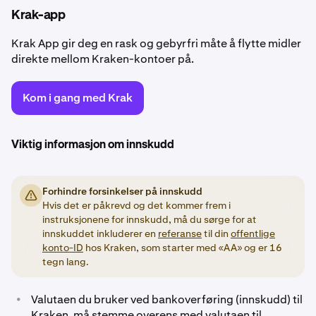
*Tilgjengeligheten for denne innskuddsleverandøren
Storbritannia
**Innskuddsgrensene for Osko er dynamiske og kan
(Ivy)
Kontoer som støtter ARS, vil ikke ha alternative
Krak-app
kan være begrenset til bestemte regioner. Klikk på den
Sett inn midler nå
variere. For større innskudd kan du bruke RTGS, som
innskuddsmåter aktivert. Hvis du har spørsmål eller
lilla teksten i kolonnen «Innskuddsmetode» for å åpne
Krak App gir deg en rask og gebyrfri måte å flytte midler
følger innskuddsgrensene for hovedkontoen din.
Hele verden***
SWIFT (Bank
4 GBP
trenger hjelp,
ta kontakt med supportteamet vårt for
supportartikkelen om leverandøren og se flere detaljer.
direkte mellom Kraken-kontoer på.
videre veiledning.
Frick****)
Sett inn midler nå
*
PayPal-gebyrer varierer etter region og vises på den
EEA
PayPal
1 EUR
**Gebyrer kan variere avhengig av bostedslandet du
siste bekreftelsessiden.
brukte til å registrere Kraken-kontoen din.
Kom i gang med Krak
*Tilgjengeligheten for denne innskuddsleverandøren
**Tilgjengeligheten hos denne innskuddsleverandøren
Sett inn midler nå
kan være begrenset til bestemte regioner. Klikk på den
kan være begrenset til enkelte regioner. Klikk på den
EEA
Debetkort
10 EUR
lilla teksten i kolonnen «Innskuddsmetode» for å åpne
lilla teksten i kolonnen «Innskuddsmetode» for å åpne
Viktig informasjon om innskudd
supportartikkelen om leverandøren og se flere detaljer.
supportartikkelen for leverandøren og se flere detaljer.
*Førstegangsinnskudd kan ta 1–3 virkedager før de blir
Du kan også se våre geografiske begrensninger for å
godskrevet.
**Gebyr på $13.74 belastet av mellombanken.
Hele verden**
SWIFT (Bank Frick***)
4 EUR
sjekke om du kan bruke en Kraken-konto.
Forhindre forsinkelser på innskudd
**PayPal-gebyrer varierer avhengig av region og vises
***Gebyrer kan variere avhengig av det geografiske
Hvis det er påkrevd og det kommer frem i
***Gebyrer kan variere avhengig av det geografiske
på den endelige bekreftelsessiden.
instruksjonene for innskudd, må du sørge for at
stedet Kraken-kontoen din er registrert med
stedet Kraken-kontoen din er registrert med
innskuddet inkluderer en
referanse
til din
offentlige
(bostedsland).
Nederland
iDeal
10 EUR
***Tilgjengeligheten for denne innskuddstjenesten kan
(bostedsland).
konto-ID
hos Kraken, som starter med «AA» og er 16
være begrenset til visse regioner. Klikk på den lilla
tegn lang.
****ACH-innskudd via Plaid er umiddelbart tilgjengelige
teksten i kolonnen «Innskuddsmåte» for å lese
for handel, men er underlagt en uttakssperre på sju
støtteartikkelen om tjenesten og finne flere detaljer.
•
Valutaen du bruker ved bankoverføring (innskudd) til
dager.
Sett inn midler nå
****Gebyrer kan variere avhengig av bostedslandet du
Kraken, må stemme overens med valutaen til