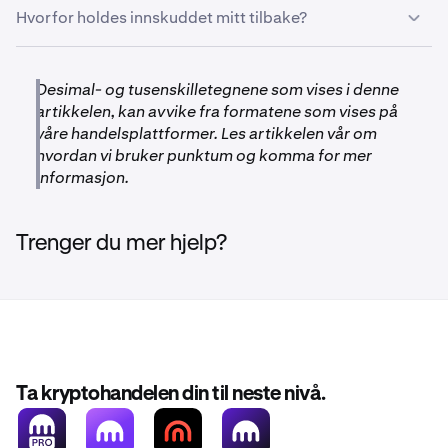
Innskuddsgrenser
avhenger av verifiseringsnivået ditt.
Mellombanker eller korrespondentbanker (banker
Hvorfor holdes innskuddet mitt tilbake?
mellom din bank og vår bank som behandler
transaksjonen underveis) kan også belaste gebyrer eller
Et
innskudd kan holdes tilbake av flere grunner.
Når et
konvertere transaksjonen til en annen valuta underveis
innskudd holdes tilbake, kontakter supportteamet vårt
Desimal- og tusenskilletegnene som vises i denne
(hvis du for eksempel sender euro fra utenfor Europa).
deg raskt med mer informasjon.
artikkelen, kan avvike fra formatene som vises på
Disse gebyrene belastes avsender og er
våre handelsplattformer. Les artikkelen vår om
avsenderbankens ansvar.
hvordan vi bruker punktum og komma for mer
informasjon.
Trenger du mer hjelp?
Ta kryptohandelen din til neste nivå.