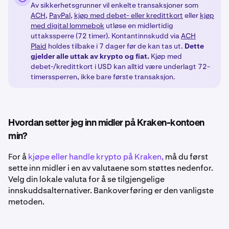
Av sikkerhetsgrunner vil enkelte transaksjoner som
ACH,
PayPal
,
kjøp med debet- eller kredittkort
eller
kjøp
med digital lommebok
utløse en midlertidig
uttakssperre (72 timer). Kontantinnskudd via
ACH
Plaid
holdes tilbake i 7 dager før de kan tas ut.
Dette
gjelder alle uttak av krypto og fiat.
Kjøp med
debet-/kredittkort i USD kan alltid være underlagt 72-
timerssperren, ikke bare første transaksjon.
Hvordan setter jeg inn midler på Kraken-kontoen
min?
For å
kjøpe eller handle krypto på Kraken,
må du først
sette inn midler i en av valutaene som støttes nedenfor.
Velg din lokale valuta for å se tilgjengelige
innskuddsalternativer. Bankoverføring er den vanligste
metoden.