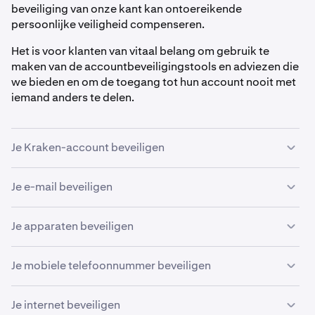
beveiliging van onze kant kan ontoereikende
persoonlijke veiligheid compenseren.
Het is voor klanten van vitaal belang om gebruik te
maken van de accountbeveiligingstools en adviezen die
we bieden en om de toegang tot hun account nooit met
iemand anders te delen.
Je Kraken-account beveiligen
Je e-mail beveiligen
Sta nooit iemand toe om namens jou een account
1
aan te maken of te beheren.
Als het e-mailadres gekoppeld aan je Kraken-account
Je apparaten beveiligen
Maak een
wachtwoord
dat lang is (minstens 15
2
niet langer veilig is, kan hij worden gebruikt om je
tekens) en dat op geen enkele andere website wordt
gebruikersnaam op te vragen, je wachtwoord opnieuw
Een gehackt apparaat kan alles bijhouden en opnemen
gebruikt. We raden aan om een
Je mobiele telefoonnummer beveiligen
in te stellen en opnames goed te keuren.
wat je intypt en mobiele apparaten zijn de meest
wachtwoordbeheerder te gebruiken, zoals KeePass
gebruikte manier om
tweevoudige verificatie (2FA)
te
of 1Password.
Mobiele telefoonnummers zijn een cruciaal element
Je internet beveiligen
gebruiken.
We raden sterk aan om een speciaal e-mailadres aan te
geworden in verificatie- en accountherstelprocessen. Ze
Schakel
2FA-aanmelding
in, idealiter met meerdere
3