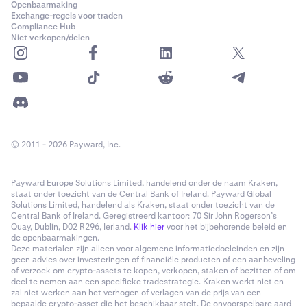
Openbaarmaking
van Kraken
? te bekijken
Exchange-regels voor traden
Compliance Hub
Gebruik alleen de officiële apps van Kraken
. Mobiele
8
Niet verkopen/delen
apps van derden die de naam Kraken gebruiken of
om je Kraken-referenties vragen, zijn vormen van
phishing.
© 2011 - 2026 Payward, Inc.
Payward Europe Solutions Limited, handelend onder de naam Kraken,
staat onder toezicht van de Central Bank of Ireland. Payward Global
Solutions Limited, handelend als Kraken, staat onder toezicht van de
Central Bank of Ireland. Geregistreerd kantoor: 70 Sir John Rogerson’s
Quay, Dublin, D02 R296, Ierland.
Klik hier
voor het bijbehorende beleid en
de openbaarmakingen.
Deze materialen zijn alleen voor algemene informatiedoeleinden en zijn
geen advies over investeringen of financiële producten of een aanbeveling
of verzoek om crypto-assets te kopen, verkopen, staken of bezitten of om
deel te nemen aan een specifieke tradestrategie. Kraken werkt niet en
zal niet werken aan het verhogen of verlagen van de prijs van een
bepaalde crypto-asset die het beschikbaar stelt. De onvoorspelbare aard