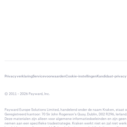
Privacyverklaring
Servicevoorwaarden
Cookie-instellingen
Kandidaat-privacy
© 2011 - 2026 Payward, Inc.
Payward Europe Solutions Limited, handelend onder de naam Kraken, staat ond
Geregistreerd kantoor: 70 Sir John Rogerson’s Quay, Dublin, D02 R296, Ierland
Deze materialen zijn alleen voor algemene informatiedoeleinden en zijn geen 
nemen aan een specifieke tradestrategie. Kraken werkt niet en zal niet werk