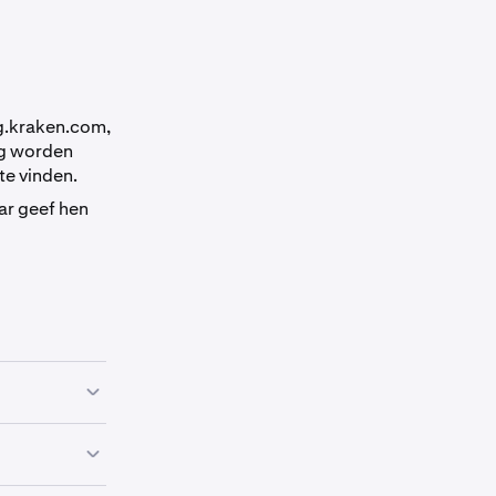
g.kraken.com,
ig worden
te vinden.
ar geef hen
n, waarbij
atie prijs te