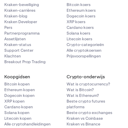
f realistisch
tieme
terhalen en
rijf erachter.
Kraken-beveiliging
Bitcoin koers
 kaders van
is dat
 zijn.
tact met jou
te maken.
Kraken-carrières
Ethereum koers
is om je
nstantie, moet
Kraken-blog
Dogecoin koers
n oplichter.
nderzoek
Kraken Developer
XRP koers
Pers
Cardano koers
ische fraude,
link naar de
Partnerprogramma
Solana koers
ontact met hen
gsvermogen te
me verkoper te
Assetlijsten
Litecoin koers
Kraken-status
Crypto-categorieën
nig tot geen
Support Center
Alle cryptokoersen
niet verleiden
s daarvan het
 het e-
Klachten
Prijsvoorspellingen
 hen op.
Breakout Prop Trading
ijn, is dat
Koopgidsen
Crypto-onderwijs
ie binnen de
Bitcoin kopen
Wat is cryptocurrency?
Ethereum kopen
Wat is Bitcoin?
Dogecoin kopen
Wat is Ethereum?
XRP kopen
Beste crypto futures
Cardano kopen
platforms
Solana kopen
Beste crypto exchanges
Litecoin kopen
Kraken vs Coinbase
Alle cryptohandleidingen
Kraken vs Binance