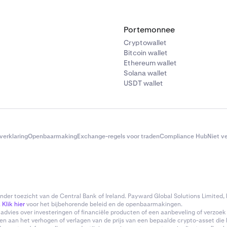
Portemonnee
Cryptowallet
Bitcoin wallet
Ethereum wallet
Solana wallet
USDT wallet
verklaring
Openbaarmaking
Exchange-regels voor traden
Compliance Hub
Niet v
er toezicht van de Central Bank of Ireland. Payward Global Solutions Limited, h
.
Klik hier
voor het bijbehorende beleid en de openbaarmakingen.
advies over investeringen of financiële producten of een aanbeveling of verzoe
en aan het verhogen of verlagen van de prijs van een bepaalde crypto-asset die