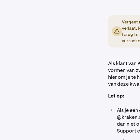
Vergeet 
verlaat, 
terug te 
verzoeke
Als klant van 
vormen van zw
hier om je te
van deze kwaa
Let op:
•
Als je ee
@kraken.c
dan niet 
Support e