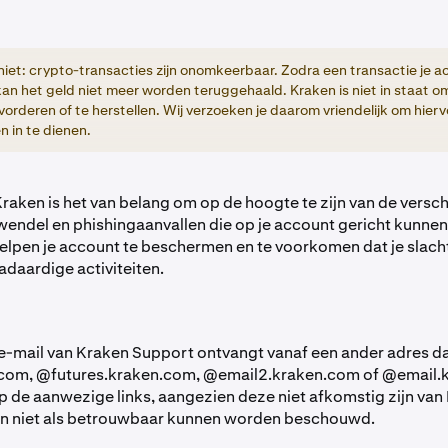
niet: crypto-transacties zijn onomkeerbaar. Zodra een transactie je 
kan het geld niet meer worden teruggehaald. Kraken is niet in staat om
vorderen of te herstellen. Wij verzoeken je daarom vriendelijk om hier
n in te dienen.
Kraken is het van belang om op de hoogte te zijn van de versch
endel en phishingaanvallen die op je account gericht kunnen z
 helpen je account te beschermen en te voorkomen dat je slach
daardige activiteiten.
n e-mail van Kraken Support ontvangt vanaf een ander adres d
om, @futures.kraken.com, @email2.kraken.com of @email.k
op de aanwezige links, aangezien deze niet afkomstig zijn van
n niet als betrouwbaar kunnen worden beschouwd.