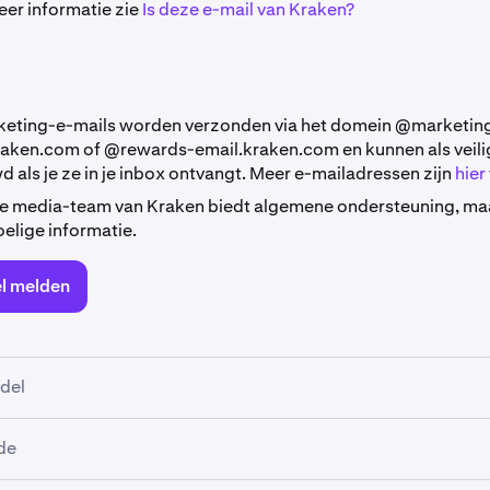
er informatie zie
Is deze e-mail van Kraken?
eting-e-mails worden verzonden via het domein @marketin
aken.com of @rewards-email.kraken.com en kunnen als veil
 als je ze in je inbox ontvangt. Meer e-mailadressen zijn
hier
le media-team van Kraken biedt algemene ondersteuning, ma
elige informatie.
l melden
del
de is een veelvoorkomende bedreiging voor klanten van Krake
de
beren je te misleiden om je inloggegevens of gevoelige inform
 via links.