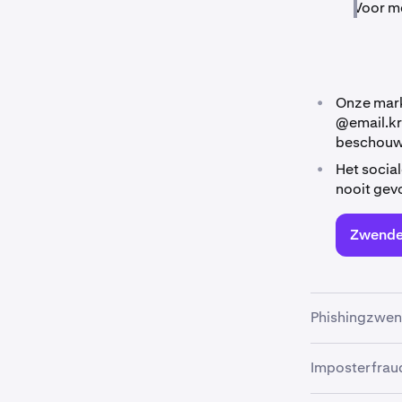
Voor me
•
Onze mark
@email.kr
beschouwd
•
Het socia
nooit gevo
Zwende
Phishingzwen
Phishing-frau
Imposterfrau
oplichters pro
geven, meestal