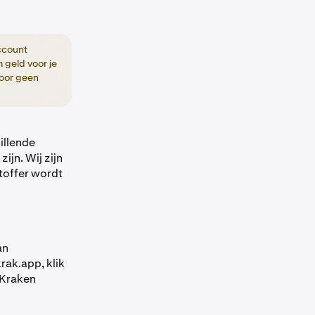
account
 geld voor je
voor geen
illende
ijn. Wij zijn
toffer wordt
an
rak.app,
klik
 Kraken