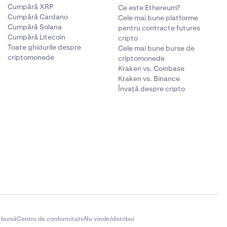
Cumpără XRP
Ce este Ethereum?
Cumpără Cardano
Cele mai bune platforme
Cumpără Solana
pentru contracte futures
Cumpără Litecoin
cripto
Toate ghidurile despre
Cele mai bune burse de
criptomonede
criptomonede
Kraken vs. Coinbase
Kraken vs. Binance
Învață despre cripto
 bursă
Centru de conformitate
Nu vinde/distribui