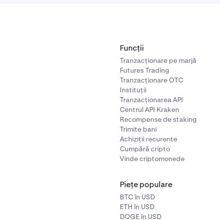
Funcții
Tranzacționare pe marjă
Futures Trading
Tranzacționare OTC
Instituții
Tranzacționarea API
Centrul API Kraken
Recompense de staking
Trimite bani
Achiziții recurente
Cumpără cripto
Vinde criptomonede
Piețe populare
BTC în USD
ETH în USD
DOGE în USD