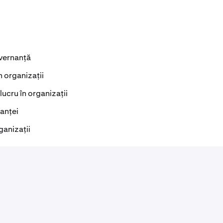
uvernanță
în organizații
 lucru în organizații
anței
ganizații