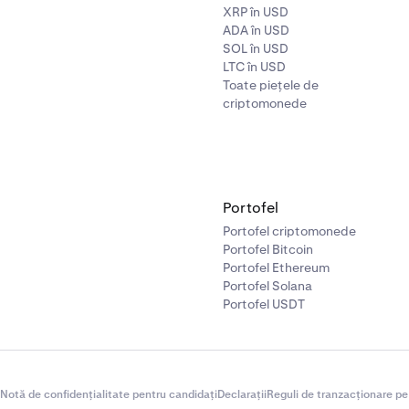
XRP în USD
ADA în USD
SOL în USD
LTC în USD
Toate piețele de
criptomonede
Portofel
Portofel criptomonede
Portofel Bitcoin
Portofel Ethereum
Portofel Solana
Portofel USDT
Notă de confidențialitate pentru candidați
Declarații
Reguli de tranzacționare pe