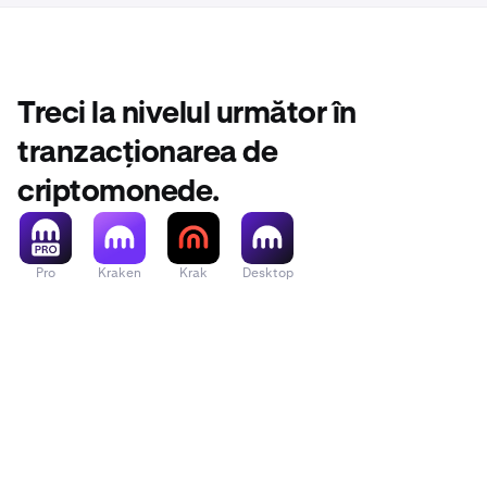
Treci la nivelul următor în
tranzacționarea de
criptomonede.
Pro
Kraken
Krak
Desktop