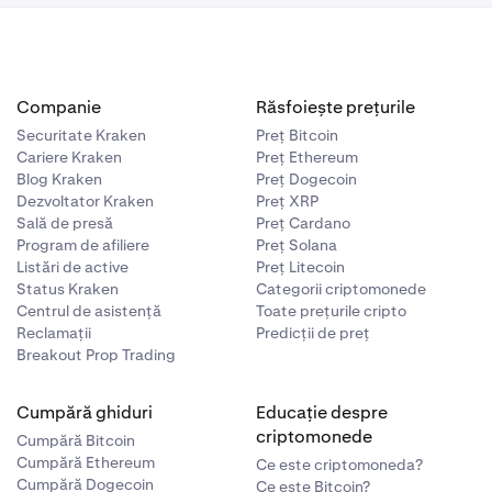
Companie
Răsfoiește prețurile
Securitate Kraken
Preț Bitcoin
Cariere Kraken
Preț Ethereum
Blog Kraken
Preț Dogecoin
Dezvoltator Kraken
Preț XRP
Sală de presă
Preț Cardano
Program de afiliere
Preț Solana
Listări de active
Preț Litecoin
Status Kraken
Categorii criptomonede
Centrul de asistență
Toate prețurile cripto
Reclamații
Predicții de preț
Breakout Prop Trading
Cumpără ghiduri
Educație despre
criptomonede
Cumpără Bitcoin
Cumpără Ethereum
Ce este criptomoneda?
Cumpără Dogecoin
Ce este Bitcoin?