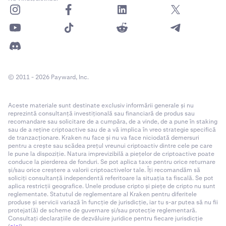
© 2011 - 2026 Payward, Inc.
Aceste materiale sunt destinate exclusiv informării generale și nu
reprezintă consultanță investițională sau financiară de produs sau
recomandare sau solicitare de a cumpăra, de a vinde, de a pune în staking
sau de a reține criptoactive sau de a vă implica în vreo strategie specifică
de tranzacționare. Kraken nu face și nu va face niciodată demersuri
pentru a crește sau scădea prețul vreunui criptoactiv dintre cele pe care
le pune la dispoziție. Natura imprevizibilă a piețelor de criptoactive poate
conduce la pierderea de fonduri. Se pot aplica taxe pentru orice returnare
și/sau orice creștere a valorii criptoactivelor tale. Îți recomandăm să
soliciți consultanță independentă referitoare la situația ta fiscală. Se pot
aplica restricții geografice. Unele produse cripto și piețe de cripto nu sunt
reglementate. Statutul de reglementare al Kraken pentru diferitele
produse și servicii variază în funcție de jurisdicție, iar tu s-ar putea să nu fii
protejat(ă) de scheme de guvernare și/sau protecție reglementară.
Consultați declarațiile de dezvăluire juridice pentru fiecare jurisdicție