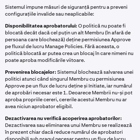
Sistemul impune măsuri de siguranță pentru a preveni
configurațiile invalide sau neaplicabile:
Disponibilitatea aprobatorului:
O politică nu poate fi
blocată decât dacă cel puțin un alt Membru (în afară de
persoana care blochează) deține permisiunea Approve
pe fluxul de lucru Manage Policies. Fără aceasta, o
politică blocată ar putea crea un blocaj în care nimeni nu
poate aproba modificările viitoare.
Prevenirea blocajelor:
Sistemul blochează salvarea unei
politici atunci când singurul Membru cu permisiunea
Approve pe un flux de lucru deține și Initiate, iar numărul
de aprobări necesar este 1. Deoarece Membrii nu-și pot
aproba propriile cereri, cererile acestui Membru nu ar
avea niciun aprobator eligibil.
Dezactivarea nu verifică acoperirea aprobatorilor:
Dezactivarea sau eliminarea unui Membru se realizează
în prezent chiar dacă reduce numărul de aprobatori
disponibili sub pragul necesar pentru un flux de lucru.