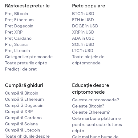
Răsfoiește prețurile
Piețe populare
Preț Bitcoin
BTC în USD
Preț Ethereum
ETH în USD
Preț Dogecoin
DOGE în USD
Preț XRP
XRP în USD
Preț Cardano
ADA în USD
Preț Solana
SOL în USD
Preț Litecoin
LTC în USD
Categorii criptomonede
Toate piețele de
Toate prețurile cripto
criptomonede
Predicții de preț
Cumpără ghiduri
Educație despre
criptomonede
Cumpără Bitcoin
Cumpără Ethereum
Ce este criptomoneda?
Cumpără Dogecoin
Ce este Bitcoin?
Cumpără XRP
Ce este Ethereum?
Cumpără Cardano
Cele mai bune platforme
Cumpără Solana
pentru contracte futures
Cumpără Litecoin
cripto
Toate ghidurile despre
Cele mai bune burse de