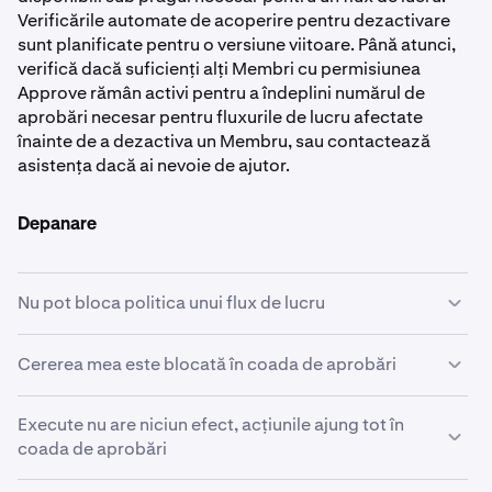
Verificările automate de acoperire pentru dezactivare
sunt planificate pentru o versiune viitoare. Până atunci,
verifică dacă suficienți alți Membri cu permisiunea
Approve rămân activi pentru a îndeplini numărul de
aprobări necesar pentru fluxurile de lucru afectate
înainte de a dezactiva un Membru, sau contactează
asistența dacă ai nevoie de ajutor.
Depanare
Nu pot bloca politica unui flux de lucru
Sistemul necesită ca cel puțin un alt Membru (în afară de
Cererea mea este blocată în coada de aprobări
tine) să dețină permisiunea Approve pe fluxul de lucru
Manage Policies înainte ca o politică să poată fi blocată.
Verifică dacă suficienți Membri cu permisiunea Approve
Execute nu are niciun efect, acțiunile ajung tot în
Fără un aprobator independent, blocarea ar crea un
pe acel flux de lucru sunt încă activi. Dacă un Membru cu
coada de aprobări
blocaj în care nimeni nu ar putea aproba modificările
permisiunea Approve a fost dezactivat sau eliminat de
viitoare ale politicii. Atribuie permisiunea Approve pe
când a fost creată cererea, aprobatorii rămași s-ar putea