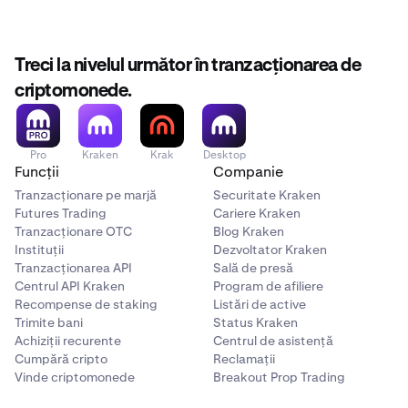
Treci la nivelul următor în tranzacționarea de
criptomonede.
Pro
Kraken
Krak
Desktop
Funcții
Companie
Tranzacționare pe marjă
Securitate Kraken
Futures Trading
Cariere Kraken
Tranzacționare OTC
Blog Kraken
Instituții
Dezvoltator Kraken
Tranzacționarea API
Sală de presă
Centrul API Kraken
Program de afiliere
Recompense de staking
Listări de active
Trimite bani
Status Kraken
Achiziții recurente
Centrul de asistență
Cumpără cripto
Reclamații
Vinde criptomonede
Breakout Prop Trading