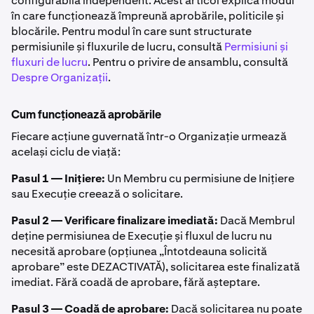
configurabilă independent. Acest articol explică modul
în care funcționează împreună aprobările, politicile și
blocările. Pentru modul în care sunt structurate
permisiunile și fluxurile de lucru, consultă
Permisiuni și
fluxuri de lucru
. Pentru o privire de ansamblu, consultă
Despre Organizații
.
Cum funcționează aprobările
Fiecare acțiune guvernată într-o Organizație urmează
același ciclu de viață:
Pasul 1 — Inițiere:
Un Membru cu permisiune de Inițiere
sau Execuție creează o solicitare.
Pasul 2 — Verificare finalizare imediată:
Dacă Membrul
deține permisiunea de Execuție și fluxul de lucru nu
necesită aprobare (opțiunea „Întotdeauna solicită
aprobare” este DEZACTIVATĂ), solicitarea este finalizată
imediat. Fără coadă de aprobare, fără așteptare.
Pasul 3 — Coadă de aprobare:
Dacă solicitarea nu poate