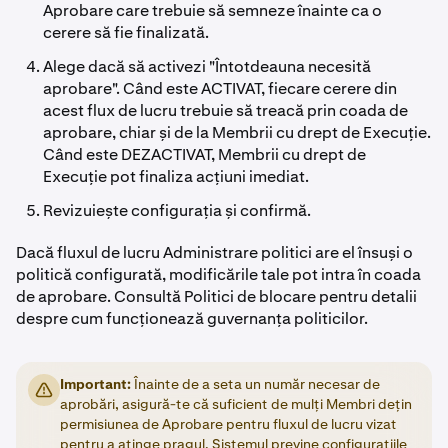
Aprobare care trebuie să semneze înainte ca o
cerere să fie finalizată.
Alege dacă să activezi "Întotdeauna necesită
aprobare". Când este ACTIVAT, fiecare cerere din
acest flux de lucru trebuie să treacă prin coada de
aprobare, chiar și de la Membrii cu drept de Execuție.
Când este DEZACTIVAT, Membrii cu drept de
Execuție pot finaliza acțiuni imediat.
Revizuiește configurația și confirmă.
Dacă fluxul de lucru Administrare politici are el însuși o
politică configurată, modificările tale pot intra în coada
de aprobare. Consultă Politici de blocare pentru detalii
despre cum funcționează guvernanța politicilor.
Important:
Înainte de a seta un număr necesar de
aprobări, asigură-te că suficient de mulți Membri dețin
permisiunea de Aprobare pentru fluxul de lucru vizat
pentru a atinge pragul. Sistemul previne configurațiile