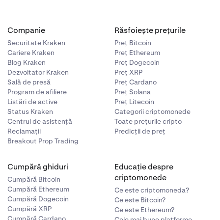
Companie
Răsfoiește prețurile
Securitate Kraken
Preț Bitcoin
Cariere Kraken
Preț Ethereum
Blog Kraken
Preț Dogecoin
Dezvoltator Kraken
Preț XRP
Sală de presă
Preț Cardano
Program de afiliere
Preț Solana
Listări de active
Preț Litecoin
Status Kraken
Categorii criptomonede
Centrul de asistență
Toate prețurile cripto
Reclamații
Predicții de preț
Breakout Prop Trading
Cumpără ghiduri
Educație despre
criptomonede
Cumpără Bitcoin
Cumpără Ethereum
Ce este criptomoneda?
Cumpără Dogecoin
Ce este Bitcoin?
Cumpără XRP
Ce este Ethereum?
Cumpără Cardano
Cele mai bune platforme