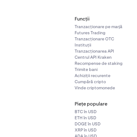
Funcții
Tranzacționare pe marjă
Futures Trading
Tranzacționare OTC
Instituții
Tranzacționarea API
Centrul API Kraken
Recompense de staking
Trimite bani
Achiziții recurente
Cumpără cripto
Vinde criptomonede
Piețe populare
BTC în USD
ETH în USD
DOGE în USD
XRP în USD
ADA în USD