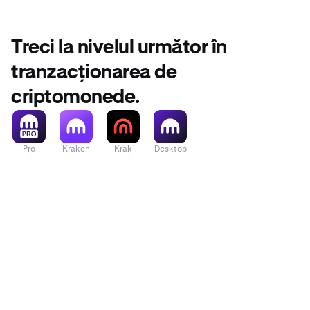
Treci la nivelul următor în
tranzacționarea de
criptomonede.
Pro
Kraken
Krak
Desktop