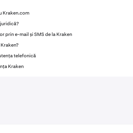
ru Kraken.com
 juridică?
or prin e-mail și SMS de la Kraken
a Kraken?
stența telefonică
ența Kraken