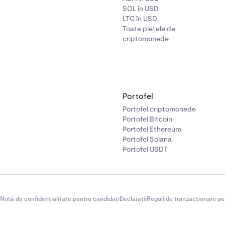
SOL în USD
LTC în USD
Toate piețele de
criptomonede
Portofel
Portofel criptomonede
Portofel Bitcoin
Portofel Ethereum
Portofel Solana
Portofel USDT
Notă de confidențialitate pentru candidați
Declarații
Reguli de tranzacționare pe