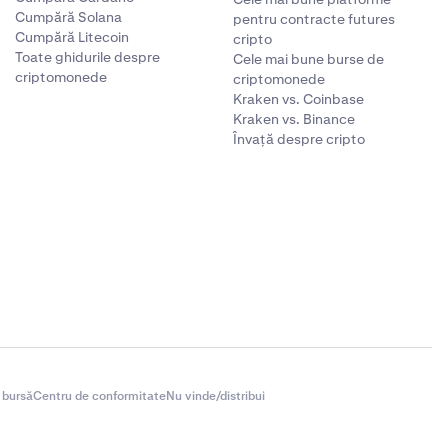
Cumpără Solana
pentru contracte futures
Cumpără Litecoin
cripto
Toate ghidurile despre
Cele mai bune burse de
criptomonede
criptomonede
Kraken vs. Coinbase
Kraken vs. Binance
Învață despre cripto
 bursă
Centru de conformitate
Nu vinde/distribui