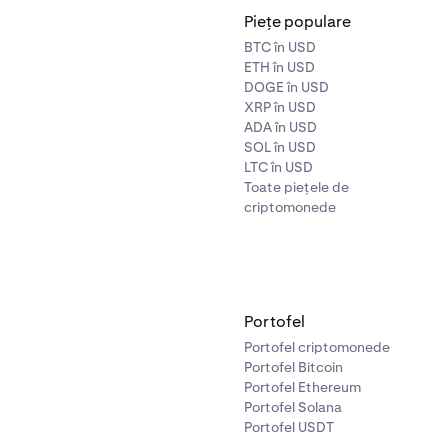
Piețe populare
BTC în USD
ETH în USD
DOGE în USD
XRP în USD
ADA în USD
SOL în USD
LTC în USD
Toate piețele de
criptomonede
Portofel
Portofel criptomonede
Portofel Bitcoin
Portofel Ethereum
Portofel Solana
Portofel USDT