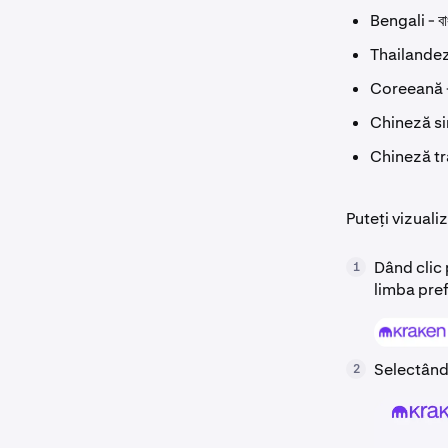
Bengali - বা
Thailande
Coreeană
Chineză s
Chineză t
Puteți vizuali
Dând clic 
1
limba pre
Selectând
2