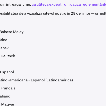
 din întreaga lume,
cu câteva excepții din cauza reglementăril
sibilitatea de a vizualiza site-ul nostru în 28 de limbi — și mult
 Bahasa Melayu
tina
Dansk
 Deutsch
 Español
atino-americană - Español (Latinoamérica)
 Français
taliano
- Magyar