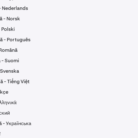
- Nederlands
ă - Norsk
 Polski
ă - Português
 Română
 - Suomi
 Svenska
 - Tiếng Việt
rkçe
λληνικά
сский
ă - Українська
ी