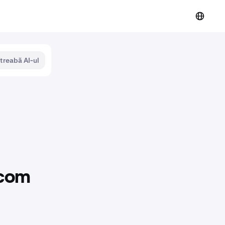
ntreabă AI-ul
.com