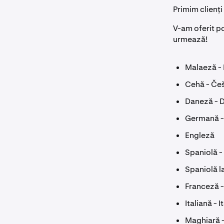
Primim clienți
V-am oferit po
urmează!
Malaeză -
Cehă - Češ
Daneză - 
Germană -
Engleză
Spaniolă -
Spaniolă l
Franceză -
Italiană - I
Maghiară 