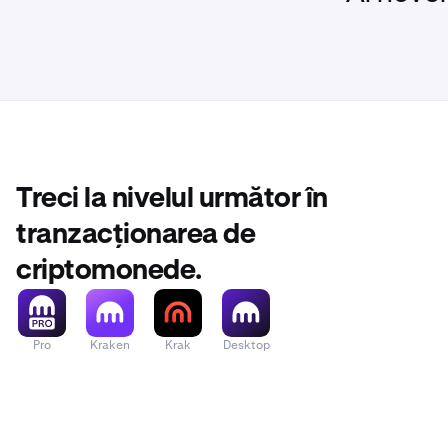
Treci la nivelul următor în
tranzacționarea de
criptomonede.
Pro
Kraken
Krak
Desktop