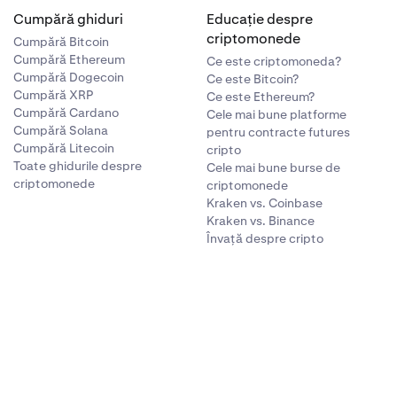
Cumpără ghiduri
Educație despre
criptomonede
Cumpără Bitcoin
Cumpără Ethereum
Ce este criptomoneda?
Cumpără Dogecoin
Ce este Bitcoin?
Cumpără XRP
Ce este Ethereum?
Cumpără Cardano
Cele mai bune platforme
Cumpără Solana
pentru contracte futures
Cumpără Litecoin
cripto
Toate ghidurile despre
Cele mai bune burse de
criptomonede
criptomonede
Kraken vs. Coinbase
Kraken vs. Binance
Învață despre cripto