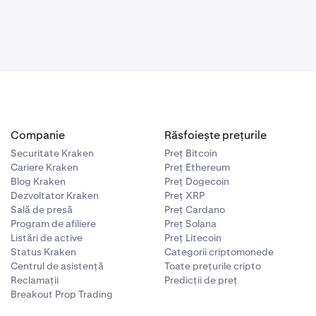
Companie
Răsfoiește prețurile
Securitate Kraken
Preț Bitcoin
Cariere Kraken
Preț Ethereum
Blog Kraken
Preț Dogecoin
Dezvoltator Kraken
Preț XRP
Sală de presă
Preț Cardano
Program de afiliere
Preț Solana
Listări de active
Preț Litecoin
Status Kraken
Categorii criptomonede
Centrul de asistență
Toate prețurile cripto
Reclamații
Predicții de preț
Breakout Prop Trading