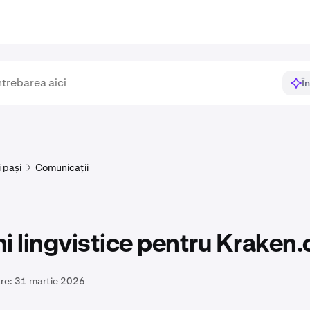
Î
i pași
Comunicații
i lingvistice pentru Kraken
re:
31 martie 2026