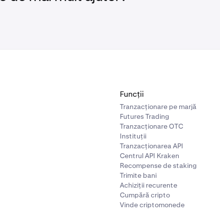
Funcții
Tranzacționare pe marjă
Futures Trading
Tranzacționare OTC
Instituții
Tranzacționarea API
Centrul API Kraken
Recompense de staking
Trimite bani
Achiziții recurente
Cumpără cripto
Vinde criptomonede