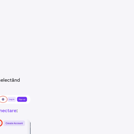
 selectând
onectare
: