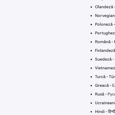
Olandeză 
Norvegian
Poloneză -
Portughez
Română -
Finlandeză
Suedeză -
Vietnameză
Turcă - Tü
Greacă - Ε
Rusă - Ру
Ucrainean
Hindi - हिन्द