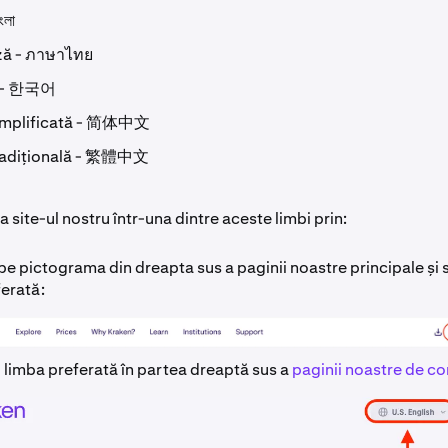
ংলা
ză - ภาษาไทย
 - 한국어
implificată - 简体中文
radițională - 繁體中文
za site-ul nostru într-una dintre aceste limbi prin:
pe pictograma din dreapta sus a paginii noastre principale și
ferată:
 limba preferată în partea dreaptă sus a
paginii noastre de c