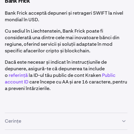
Bank Frick
Selectează o monedă fiduciară din meniul derulant
2
Activ
.
Bank Frick acceptă depuneri și retrageri SWIFT la nivel
mondial în USD.
Sub
Metodă de depunere
, selectează
PayPal.
3
Selectează
Depunere
.
2
Cu sediul în Liechtenstein, Bank Frick poate fi
Dacă nu ți-ai conectat încă contul PayPal la Kraken,
considerată una dintre cele mai inovatoare bănci din
dă clic pe
Conectează PayPal
.
regiune, oferind servicii și soluții adaptate în mod
specific afacerilor cripto și blockchain.
Dacă este necesar și indicat în instrucțiunile de
Caută USD și selectează-l.
depunere, asigură-te că depunerea ta include
3
o
referință
la ID-ul tău public de cont Kraken
Public
Dacă nu ți-ai conectat încă contul PayPal la Kraken,
4
account ID
care începe cu AA și are 16 caractere, pentru
vei fi redirecționat pentru a te conecta la contul tău
Vei fi redirecționat pentru a te conecta la contul tău
4
a preveni întârzierile.
PayPal.
PayPal. În contul tău PayPal, dă clic pe
Salvează și
continuă
pentru a-ți conecta contul la Kraken.
Odată ce ți-ai conectat contul PayPal la Kraken,
vei putea să-l selectezi ca metodă de depunere.
Cerințe
Înapoi pe Kraken, introdu suma pe care dorești să o
5
depui și dă clic pe
Depunere
.