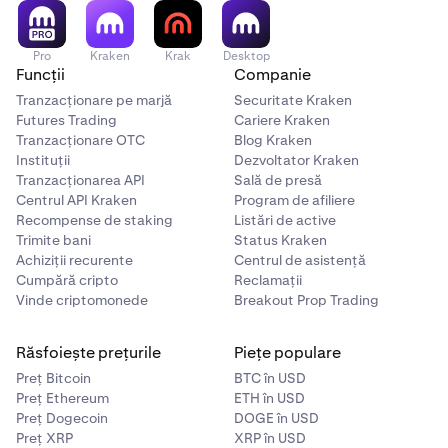
Odată ce ai introdus suma, atinge
Revizuire
.
Felicitări, depunerea ta este finalizată!
Depunerea
6
În cele din urmă, de pe pagina de Revizuire, bifează
7
Pro
Kraken
Krak
Desktop
ta ar trebui să se
proceseze în câteva minute
; dacă
Funcții
Companie
pur și simplu
caseta
după ce ai citit declinarea
întâmpini întârzieri, te rugăm să
contactezi echipa
responsabilității și
glisează pentru a confirma
Tranzacționare pe marjă
Securitate Kraken
noastră de asistență
.
Futures Trading
depunerea ta instantanee.
Cariere Kraken
Tranzacționare OTC
Blog Kraken
Instituții
Dezvoltator Kraken
Felicitări, depunerea ta este finalizată!
Depunerea
8
Tranzacționarea API
Sală de presă
ta ar trebui să se
proceseze în câteva minute
.
Centrul API Kraken
Program de afiliere
Recompense de staking
Listări de active
Trimite bani
Status Kraken
Achiziții recurente
Centrul de asistență
Cumpără cripto
Reclamații
Vinde criptomonede
Breakout Prop Trading
Răsfoiește prețurile
Piețe populare
Preț Bitcoin
BTC în USD
Preț Ethereum
ETH în USD
Preț Dogecoin
DOGE în USD
Preț XRP
XRP în USD