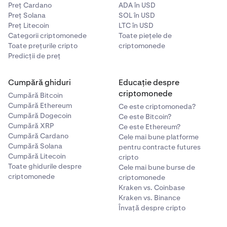
Preț Cardano
ADA în USD
Preț Solana
SOL în USD
Preț Litecoin
LTC în USD
Categorii criptomonede
Toate piețele de
Toate prețurile cripto
criptomonede
Predicții de preț
Cumpără ghiduri
Educație despre
criptomonede
Cumpără Bitcoin
Cumpără Ethereum
Ce este criptomoneda?
Cumpără Dogecoin
Ce este Bitcoin?
Cumpără XRP
Ce este Ethereum?
Cumpără Cardano
Cele mai bune platforme
Cumpără Solana
pentru contracte futures
Cumpără Litecoin
cripto
Toate ghidurile despre
Cele mai bune burse de
criptomonede
criptomonede
Kraken vs. Coinbase
Kraken vs. Binance
Învață despre cripto