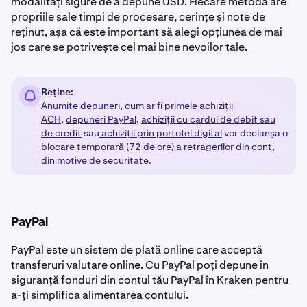
modalități sigure de a depune USD. Fiecare metodă are
propriile sale timpi de procesare, cerințe și note de
reținut, așa că este important să alegi opțiunea de mai
jos care se potrivește cel mai bine nevoilor tale.
Reține:
Anumite depuneri, cum ar fi primele
achiziții
ACH,
depuneri PayPal
,
achiziții cu cardul de debit sau
de credit
sau
achiziții prin portofel digital
vor declanșa o
blocare temporară (72 de ore) a retragerilor din cont,
din motive de securitate.
PayPal
PayPal este un sistem de plată online care acceptă
transferuri valutare online. Cu PayPal poți depune în
siguranță fonduri din contul tău PayPal în Kraken pentru
a-ți simplifica alimentarea contului.