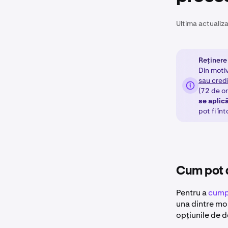
Ultima actualiza
Reținere
Din moti
sau cred
(72 de or
se aplică
pot fi în
Cum pot 
Pentru a
cumpă
una dintre mo
opțiunile de 