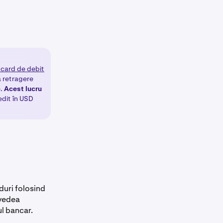
u card de debit
a retragere
e.
Acest lucru
dit în USD
duri folosind
 vedea
l bancar.