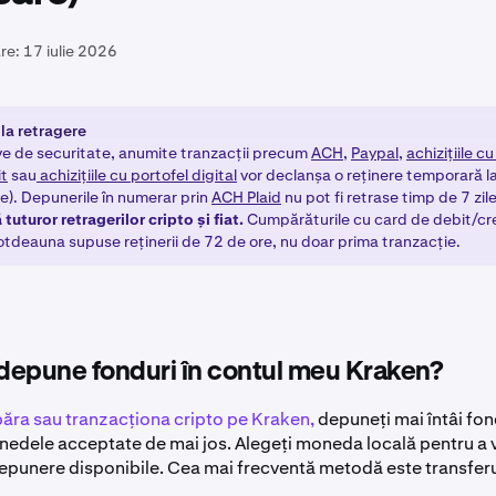
re:
17 iulie 2026
 la retragere
ve de securitate, anumite tranzacții precum
ACH,
Paypal
,
achizițiile c
it
sau
achizițiile cu portofel digital
vor declanșa o reținere temporară l
e). Depunerile în numerar prin
ACH Plaid
nu pot fi retrase timp de 7 zil
 tuturor retragerilor cripto și fiat.
Cumpărăturile cu card de debit/cre
totdeauna supuse reținerii de 72 de ore, nu doar prima tranzacție.
depune fonduri în contul meu Kraken?
ra sau tranzacționa cripto pe Kraken,
depuneți mai întâi fon
nedele acceptate de mai jos. Alegeți moneda locală pentru a
depunere disponibile. Cea mai frecventă metodă este transferu