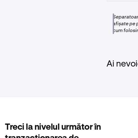
converti suma
O
depunere poa
Europei). Aces
echipa noastr
Separatoare
expeditoare.
afișate pe 
cum folosim
Ai nevoi
Treci la nivelul următor în