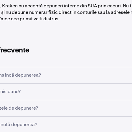
, Kraken nu acceptă depuneri interne din SUA prin cecuri. Nu t
 și nu depune numerar fizic direct în conturile sau la adresele
rice cec primit va fi distrus.
 frecvente
uns încă depunerea?
esare sunt doar estimări și nu se află sub controlul Kraken. Su
omisioane?
că depunerea nu ajunge în intervalul estimat mai sus,
urmați ac
a banca ta să îți perceapă comisioane pentru trimiterea depun
itele de depunere?
oștri de plăți.
epunere
depind de nivelul tău de verificare.
mediare sau corespondente (băncile aflate între banca ta și b
ținută depunerea?
ză tranzacția în tranzit) pot, de asemenea, percepe comisio