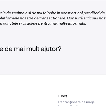
 într-o altă monedă pe parcurs (de exemplu, dacă trimiți euro
te fi reținută din diverse motive.
Atunci când o depunere est
te comisioane cad în sarcina expeditorului și sunt responsabi
ă de suport te va contacta prompt cu informații suplimentare
le de zecimale și de mii folosite în acest articol pot diferi d
platformele noastre de tranzacționare. Consultă articolul nos
 punctele și virgulele pentru mai multe informații.
e de mai mult ajutor?
Funcții
Tranzacționare pe marjă