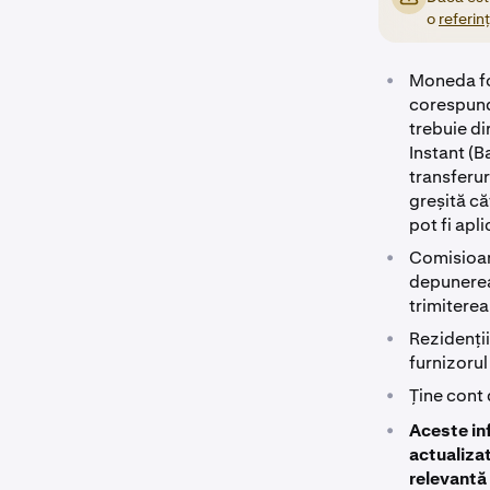
o
referin
•
Moneda fo
corespund
trebuie d
Instant (B
transferur
greșită că
pot fi apl
•
Comisioan
depunerea
trimiterea
•
Rezidenții
furnizoru
•
Ține cont
•
Aceste inf
actualiza
relevantă 