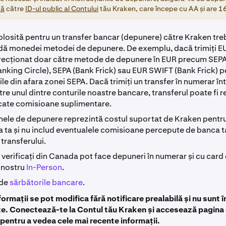
ță
către
ID-ul public al Contului
tău Kraken, care începe cu AA și are 1
losită pentru un transfer bancar (depunere) către Kraken tre
ă monedei metodei de depunere. De exemplu, dacă trimiți EU
irecționat doar către metode de depunere în EUR precum SEPA
anking Circle), SEPA (Bank Frick) sau EUR SWIFT (Bank Frick) p
ile din afara zonei SEPA. Dacă trimiți un transfer în numerar 
tre unul dintre conturile noastre bancare, transferul poate fi r
icate comisioane suplimentare.
ele de depunere reprezintă costul suportat de Kraken pentr
 ta și nu includ eventualele comisioane percepute de banca t
 transferului.
 verificați din Canada pot face depuneri în numerar și cu card 
l nostru
In-Person
.
 de
sărbătorile bancare
.
ormații se pot modifica fără notificare prealabilă și nu sunt
te. Conectează-te la Contul tău Kraken și accesează pagina 
pentru a vedea cele mai recente informații.