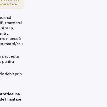
6 caractere.
buie să
R, transferul
 și SEPA
entru
într-o monedă
eturnat și/sau
u a accepta
a pentru
de debit prin
 întotdeauna
de finanțare