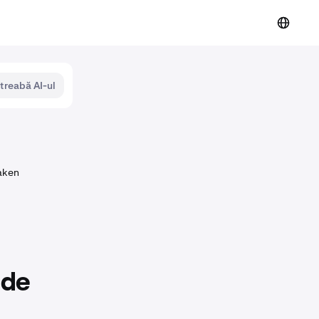
ntreabă AI-ul
aken
 de