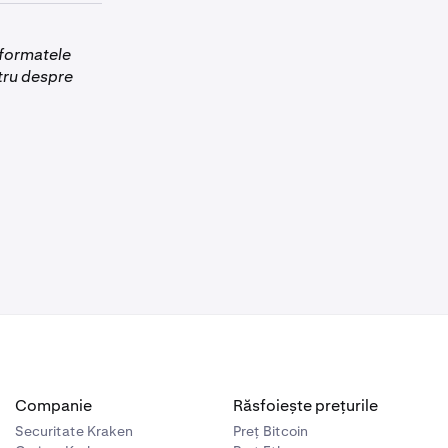
 din afara
e reținută,
litatea băncii
.
e formatele
tru despre
Companie
Răsfoiește prețurile
Securitate Kraken
Preț Bitcoin