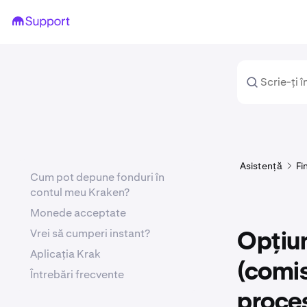
Asistență
Fi
Cum pot depune fonduri în
contul meu Kraken?
Monede acceptate
Vrei să cumperi instant?
Opțiun
Aplicația Krak
(comis
Întrebări frecvente
proce