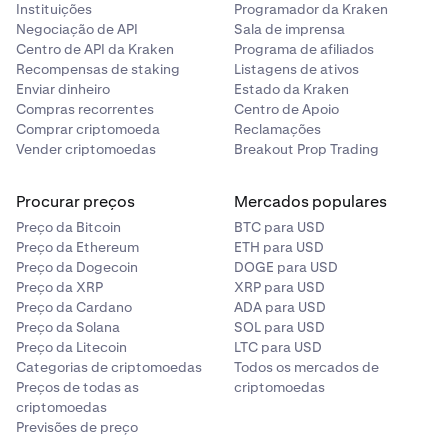
•
Instituições
Programador da Kraken
Para confirmar a alteração, receberá duas
Negociação de API
Sala de imprensa
mensagens de e-mail. Introduza o código de
Centro de API da Kraken
Programa de afiliados
autorização enviado para o seu e-mail antigo e o
Recompensas de staking
Listagens de ativos
código de confirmação enviado para o seu novo e-
Enviar dinheiro
Estado da Kraken
mail na página
Definições
.
Compras recorrentes
Centro de Apoio
Comprar criptomoeda
Reclamações
Vender criptomoedas
Breakout Prop Trading
Procurar preços
Mercados populares
Preço da Bitcoin
BTC para USD
Preço da Ethereum
ETH para USD
Preço da Dogecoin
DOGE para USD
Preço da XRP
XRP para USD
Preço da Cardano
ADA para USD
Preço da Solana
SOL para USD
Preço da Litecoin
LTC para USD
Categorias de criptomoedas
Todos os mercados de
Preços de todas as
criptomoedas
criptomoedas
Previsões de preço