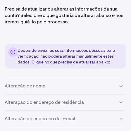
Precisa de atualizar ou alterar as informações da sua
conta? Selecione o que gostaria de alterar abaixo e nós
iremos guiá-lo pelo processo.
Depois de enviar as suas informações pessoais para
verificação, não poderá alterar manualmente estes
dados. Clique no que precisa de atualizar abaixo:
Alteração de nome
Alteração de erro ou nome legal:
Alteração do endereço de residência
Deslocação:
Inicie sessão
e aceda ao
formulário de Obter
1
Alteração do endereço de e-mail
verificação ou alterar informações da conta.
Não são necessárias atualizações para depositar ou/e