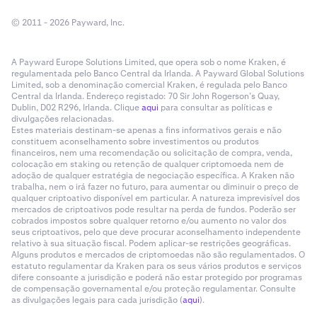
© 2011 - 2026 Payward, Inc.
A Payward Europe Solutions Limited, que opera sob o nome Kraken, é
regulamentada pelo Banco Central da Irlanda. A Payward Global Solutions
Limited, sob a denominação comercial Kraken, é regulada pelo Banco
Central da Irlanda. Endereço registado: 70 Sir John Rogerson’s Quay,
Dublin, D02 R296, Irlanda. Clique
aqui
para consultar as políticas e
divulgações relacionadas.
Estes materiais destinam-se apenas a fins informativos gerais e não
constituem aconselhamento sobre investimentos ou produtos
financeiros, nem uma recomendação ou solicitação de compra, venda,
colocação em staking ou retenção de qualquer criptomoeda nem de
adoção de qualquer estratégia de negociação específica. A Kraken não
trabalha, nem o irá fazer no futuro, para aumentar ou diminuir o preço de
qualquer criptoativo disponível em particular. A natureza imprevisível dos
mercados de criptoativos pode resultar na perda de fundos. Poderão ser
cobrados impostos sobre qualquer retorno e/ou aumento no valor dos
seus criptoativos, pelo que deve procurar aconselhamento independente
relativo à sua situação fiscal. Podem aplicar-se restrições geográficas.
Alguns produtos e mercados de criptomoedas não são regulamentados. O
estatuto regulamentar da Kraken para os seus vários produtos e serviços
difere consoante a jurisdição e poderá não estar protegido por programas
de compensação governamental e/ou proteção regulamentar. Consulte
as divulgações legais para cada jurisdição (
aqui
).