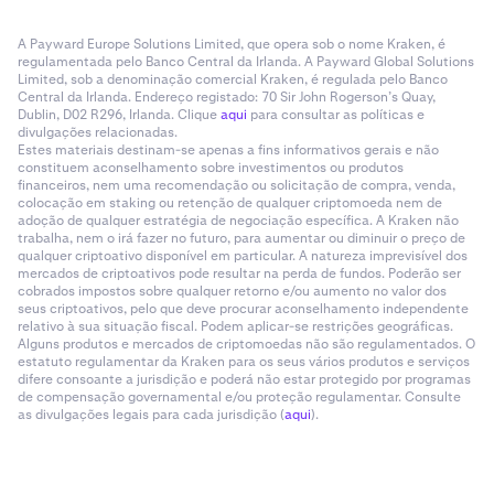
A Payward Europe Solutions Limited, que opera sob o nome Kraken, é
regulamentada pelo Banco Central da Irlanda. A Payward Global Solutions
Limited, sob a denominação comercial Kraken, é regulada pelo Banco
Central da Irlanda. Endereço registado: 70 Sir John Rogerson’s Quay,
Dublin, D02 R296, Irlanda. Clique
aqui
para consultar as políticas e
divulgações relacionadas.
Estes materiais destinam-se apenas a fins informativos gerais e não
constituem aconselhamento sobre investimentos ou produtos
financeiros, nem uma recomendação ou solicitação de compra, venda,
colocação em staking ou retenção de qualquer criptomoeda nem de
adoção de qualquer estratégia de negociação específica. A Kraken não
trabalha, nem o irá fazer no futuro, para aumentar ou diminuir o preço de
qualquer criptoativo disponível em particular. A natureza imprevisível dos
mercados de criptoativos pode resultar na perda de fundos. Poderão ser
cobrados impostos sobre qualquer retorno e/ou aumento no valor dos
seus criptoativos, pelo que deve procurar aconselhamento independente
relativo à sua situação fiscal. Podem aplicar-se restrições geográficas.
Alguns produtos e mercados de criptomoedas não são regulamentados. O
estatuto regulamentar da Kraken para os seus vários produtos e serviços
difere consoante a jurisdição e poderá não estar protegido por programas
de compensação governamental e/ou proteção regulamentar. Consulte
as divulgações legais para cada jurisdição (
aqui
).