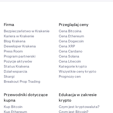
Firma
Przeglądaj ceny
Bezpieczeństwo w Krakenie
Cena Bitcoina
Kariera w Krakenie
Cena Ethereum
Blog Krakena
Cena Dogecoin
Deweloper Krakena
Cena XRP
Press Room
Cena Cardano
Program partnerski
Cena Solana
Pozycje aktywów
Cena Litecoin
Status Krakena
Kategorie krypto
Dział wsparcia
Wszystkie ceny krypto
Skargi
Prognozy cen
Breakout Prop Trading
Przewodniki dotyczące
Edukacja w zakresie
kupna
krypto
Kup Bitcoin
Czym jest kryptowaluta?
Kup Ethereum
Czym jest Bitcoin?