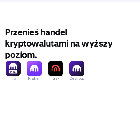
Przenieś handel
kryptowalutami na wyższy
poziom.
Pro
Kraken
Krak
Desktop