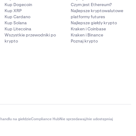
Kup Dogecoin
Czym jest Ethereum?
Kup XRP
Najlepsze kryptowalutowe
Kup Cardano
platformy futures
Kup Solana
Najlepsze giełdy krypto
Kup Litecoina
Kraken i Coinbase
Wszystkie przewodniki po
Kraken i Binance
krypto
Poznaj krypto
handlu na giełdzie
Compliance Hub
Nie sprzedawaj/nie udostępniaj