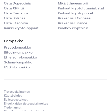
Osta Dogecoinia
Mikä Ethereum on?
Osta XRP:tä
Parhaat kryptofutuurialustat
Osta Cardanoa
Parhaat kryptopörssit
Osta Solanaa
Kraken vs. Coinbase
Osta Litecoinia
Kraken vs Binance
Kaikki krypto-oppaat
Perehdy kryptoihin
Lompakko
Kryptolompakko
Bitcoin-lompakko
Ethereum-lompakko
Solana-lompakko
USDT-lompakko
Tietosuojailmoitus
Käyttöehdot
Evästeasetukset
Ehdokkaiden tietosuojailmoitus
Tiedonannot