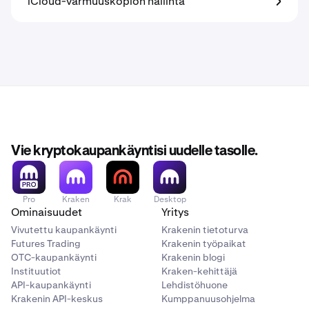
iCloud-varmuuskopion hallinta
Vie kryptokaupankäyntisi uudelle tasolle.
Pro
Kraken
Krak
Desktop
Ominaisuudet
Yritys
Vivutettu kaupankäynti
Krakenin tietoturva
Futures Trading
Krakenin työpaikat
OTC-kaupankäynti
Krakenin blogi
Instituutiot
Kraken-kehittäjä
API-kaupankäynti
Lehdistöhuone
Krakenin API-keskus
Kumppanuusohjelma