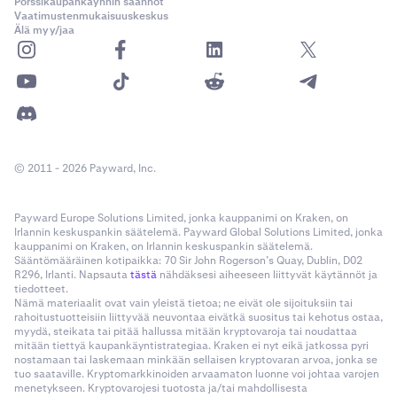
Pörssikaupankäynnin säännöt
Vaatimustenmukaisuuskeskus
Älä myy/jaa
© 2011 - 2026 Payward, Inc.
Payward Europe Solutions Limited, jonka kauppanimi on Kraken, on
Irlannin keskuspankin säätelemä. Payward Global Solutions Limited, jonka
kauppanimi on Kraken, on Irlannin keskuspankin säätelemä.
Sääntömääräinen kotipaikka: 70 Sir John Rogerson’s Quay, Dublin, D02
R296, Irlanti. Napsauta
tästä
nähdäksesi aiheeseen liittyvät käytännöt ja
tiedotteet.
Nämä materiaalit ovat vain yleistä tietoa; ne eivät ole sijoituksiin tai
rahoitustuotteisiin liittyvää neuvontaa eivätkä suositus tai kehotus ostaa,
myydä, steikata tai pitää hallussa mitään kryptovaroja tai noudattaa
mitään tiettyä kaupankäyntistrategiaa. Kraken ei nyt eikä jatkossa pyri
nostamaan tai laskemaan minkään sellaisen kryptovaran arvoa, jonka se
tuo saataville. Kryptomarkkinoiden arvaamaton luonne voi johtaa varojen
menetykseen. Kryptovarojesi tuotosta ja/tai mahdollisesta