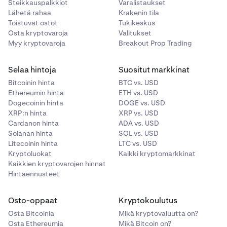
Steikkauspalkkiot
Varalistaukset
Lähetä rahaa
Krakenin tila
Toistuvat ostot
Tukikeskus
Osta kryptovaroja
Valitukset
Myy kryptovaroja
Breakout Prop Trading
Selaa hintoja
Suositut markkinat
Bitcoinin hinta
BTC vs. USD
Ethereumin hinta
ETH vs. USD
Dogecoinin hinta
DOGE vs. USD
XRP:n hinta
XRP vs. USD
Cardanon hinta
ADA vs. USD
Solanan hinta
SOL vs. USD
Litecoinin hinta
LTC vs. USD
Kryptoluokat
Kaikki kryptomarkkinat
Kaikkien kryptovarojen hinnat
Hintaennusteet
Osto-oppaat
Kryptokoulutus
Osta Bitcoinia
Mikä kryptovaluutta on?
Osta Ethereumia
Mikä Bitcoin on?