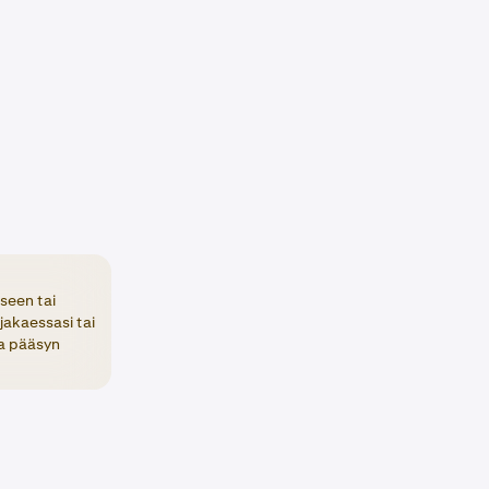
iseen tai
jakaessasi tai
aa pääsyn