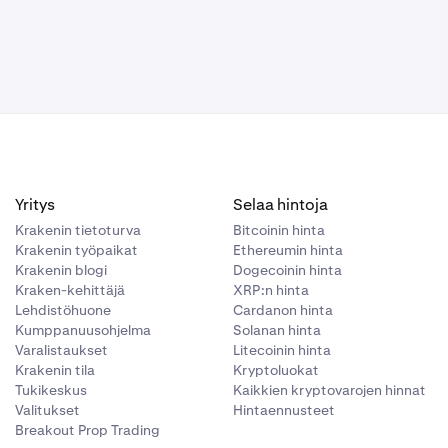
Yritys
Selaa hintoja
Krakenin tietoturva
Bitcoinin hinta
Krakenin työpaikat
Ethereumin hinta
Krakenin blogi
Dogecoinin hinta
Kraken-kehittäjä
XRP:n hinta
Lehdistöhuone
Cardanon hinta
Kumppanuusohjelma
Solanan hinta
Varalistaukset
Litecoinin hinta
Krakenin tila
Kryptoluokat
Tukikeskus
Kaikkien kryptovarojen hinnat
Valitukset
Hintaennusteet
Breakout Prop Trading