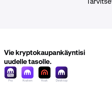
Tarvitse
Vie kryptokaupankäyntisi
uudelle tasolle.
Pro
Kraken
Krak
Desktop