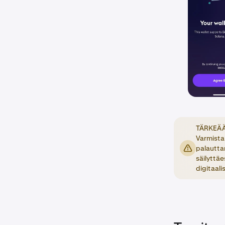
TÄRKEÄÄ:
Varmista 
palauttam
säilyttäe
digitaalis