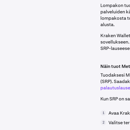
Lompakon tuo
palveluiden kä
lompakosta toi
alusta.
Kraken Wallet
sovellukseen.
SRP-lauseese
Näin tuot Me
Tuodaksesi Me
(SRP). Saadak
palautuslause
Kun SRP on sa
Avaa Krak
1
Valitse te
2