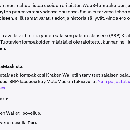
minen mahdollistaa useiden erilaisten Web3-lompakoiden ja
ytön pitäen varasi yhdessä paikassa. Sinun ei tarvitse tehdä s
seen, sillä samat varat, tiedot ja historia säilyvät. Ainoa ero 
in avulla voit tuoda yhden salaisen palautuslauseen (SRP) Kra
 Tuotavien lompakoiden määrää ei ole rajoitettu, kunhan ne li
en.
taMaskista
taMask-lompakkosi Kraken Walletiin tarvitset salaisen pala
sesi SRP-lauseesi käy MetaMaskin tukisivulla:
Näin paljastat 
esi.
atu:
en Wallet -sovellus.
rvetulosivulla
Tuo.