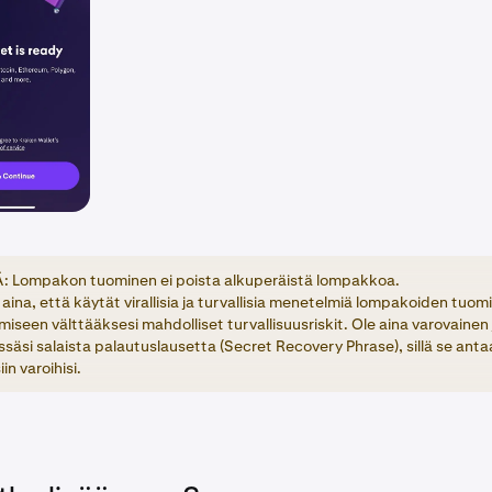
 Lompakon tuominen ei poista alkuperäistä lompakkoa.
aina, että käytät virallisia ja turvallisia menetelmiä lompakoiden tuom
iseen välttääksesi mahdolliset turvallisuusriskit. Ole aina varovainen 
ssäsi salaista palautuslausetta (Secret Recovery Phrase), sillä se ant
iin varoihisi.