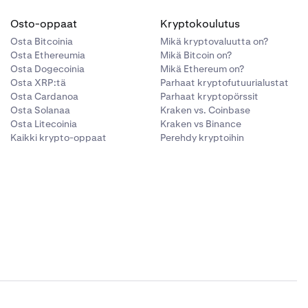
Osto-oppaat
Kryptokoulutus
Osta Bitcoinia
Mikä kryptovaluutta on?
Osta Ethereumia
Mikä Bitcoin on?
Osta Dogecoinia
Mikä Ethereum on?
Osta XRP:tä
Parhaat kryptofutuurialustat
Osta Cardanoa
Parhaat kryptopörssit
Osta Solanaa
Kraken vs. Coinbase
Osta Litecoinia
Kraken vs Binance
Kaikki krypto-oppaat
Perehdy kryptoihin