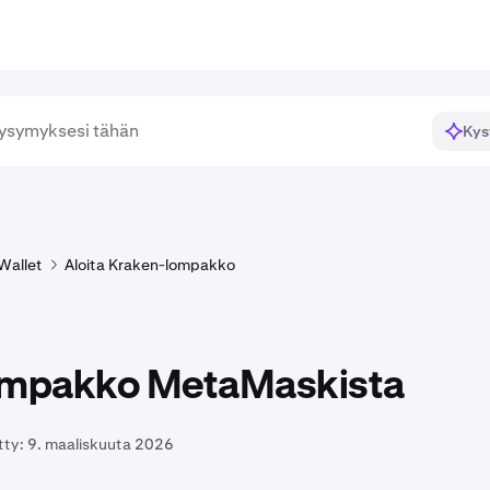
Kys
Wallet
Aloita Kraken-lompakko
ompakko MetaMaskista
tty:
9. maaliskuuta 2026