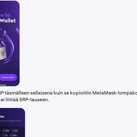
SRP täsmälleen sellaisena kuin se kopioitiin MetaMask-lompako
tai liittää SRP-lauseen.