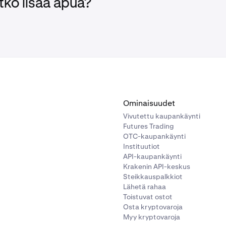
tko lisää apua?
Ominaisuudet
Vivutettu kaupankäynti
Futures Trading
OTC-kaupankäynti
Instituutiot
API-kaupankäynti
Krakenin API-keskus
Steikkauspalkkiot
Lähetä rahaa
Toistuvat ostot
Osta kryptovaroja
Myy kryptovaroja