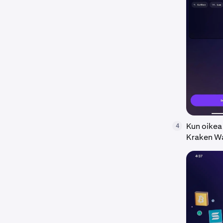
Kun oikea
4
Kraken Wa