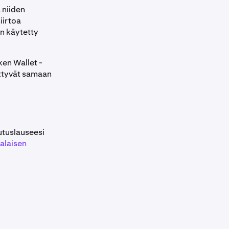
 niiden
iirtoa
on käytetty
ken Wallet -
ittyvät samaan
utuslauseesi
salaisen