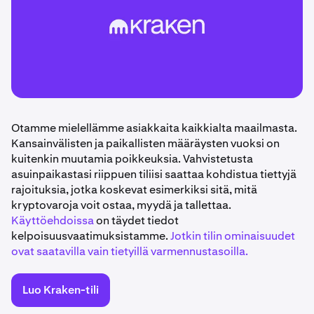
Otamme mielellämme asiakkaita kaikkialta maailmasta.
Kansainvälisten ja paikallisten määräysten vuoksi on
kuitenkin muutamia poikkeuksia. Vahvistetusta
asuinpaikastasi riippuen tiliisi saattaa kohdistua tiettyjä
rajoituksia, jotka koskevat esimerkiksi sitä, mitä
kryptovaroja voit ostaa, myydä ja tallettaa.
Käyttöehdoissa
on täydet tiedot
kelpoisuusvaatimuksistamme.
Jotkin tilin ominaisuudet
ovat saatavilla vain tietyillä varmennustasoilla.
Luo Kraken-tili