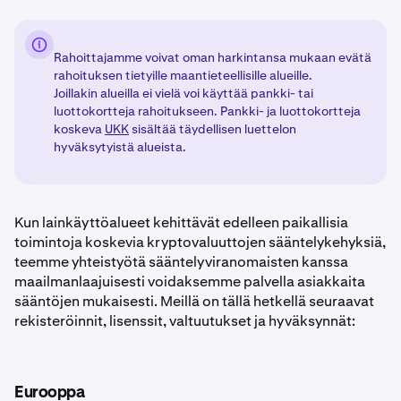
Rahoittajamme voivat oman harkintansa mukaan evätä
rahoituksen tietyille maantieteellisille alueille.
Joillakin alueilla ei vielä voi käyttää pankki- tai
luottokortteja rahoitukseen. Pankki- ja luottokortteja
koskeva
UKK
sisältää täydellisen luettelon
hyväksytyistä alueista.
Kun lainkäyttöalueet kehittävät edelleen paikallisia
toimintoja koskevia kryptovaluuttojen sääntelykehyksiä,
teemme yhteistyötä sääntelyviranomaisten kanssa
maailmanlaajuisesti voidaksemme palvella asiakkaita
sääntöjen mukaisesti. Meillä on tällä hetkellä seuraavat
rekisteröinnit, lisenssit, valtuutukset ja hyväksynnät:
Eurooppa