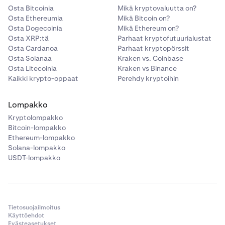
TREE, U, UNITE, VELVET, VGX, VOOI, VRA, WAXP, WEN,
Osta Bitcoinia
Mikä kryptovaluutta on?
WNXM, WOO, XAVA, XNAP, XOR, XRT, YALA, YB, YGG,
Osta Ethereumia
Mikä Bitcoin on?
ZEX.
•
xStocks
ei ole saatavilla Kanadassa.
Osta Dogecoinia
Mikä Ethereum on?
Osta XRP:tä
Parhaat kryptofutuurialustat
•
SpaceX:n listautumisanti xStocksin kautta ei ole
Johdannaiskauppa
Osta Cardanoa
Parhaat kryptopörssit
saatavilla Kanadan asiakkaille.
Osta Solanaa
Kraken vs. Coinbase
Osta Litecoinia
Kraken vs Binance
Välityspalvelut tarjoaa NinjaTrader Clearing, LLC, jonka
Kaikki krypto-oppaat
Perehdy kryptoihin
kauppanimi on Kraken Derivatives US. Se on Commodity
Futures Trading Commissionin (CFTC) rekisteröimä
Lompakko
Futures Commission Merchant ja National Futures
Associationin (NFA ID #0309379) jäsen.
Kryptolompakko
Bitcoin-lompakko
Ethereum-lompakko
Vivutettua kaupankäyntiä koskevat vaatimukset
Solana-lompakko
USDT-lompakko
•
Marginaalikaupankäynti on saatavilla kelpoisille
yhdysvaltalaisille vähittäisasiakkaille
sekä
yhdysvaltalaisille asiakkaille, jotka omaehtoisesti
varmistavat olevansa
kelpoisia sopimusosapuolia
Tietosuojailmoitus
(ECP)
.
Käyttöehdot
Evästeasetukset