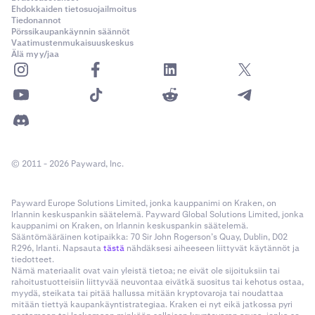
Ehdokkaiden tietosuojailmoitus
Ansaitsemista koskevat rajoitukset
Tiedonannot
Pörssikaupankäynnin säännöt
Vaatimustenmukaisuuskeskus
Älä myy/jaa
•
Yhdysvaltalaiset asiakkaat (lukuun ottamatta
yhdysvaltalaisia akkreditoituja sijoittajia
) eivät voi
käyttää
Opt-In Rewards -palvelua.
•
Krakenin palkkio-ominaisuus
on saatavilla vain
tietyissä Yhdysvaltojen osavaltioissa.
•
Flare (FLR) -steikkaus ei ole saatavilla Yhdysvalloissa.
© 2011 - 2026 Payward, Inc.
XStocksia koskevat rajoitukset:
Payward Europe Solutions Limited, jonka kauppanimi on Kraken, on
Irlannin keskuspankin säätelemä. Payward Global Solutions Limited, jonka
•
xStocks
ei
ole saatavilla Yhdysvalloissa.
kauppanimi on Kraken, on Irlannin keskuspankin säätelemä.
Sääntömääräinen kotipaikka: 70 Sir John Rogerson’s Quay, Dublin, D02
•
SpaceX:n listautumisanti xStocks-palvelun kautta ei
R296, Irlanti. Napsauta
tästä
nähdäksesi aiheeseen liittyvät käytännöt ja
ole saatavilla Yhdysvalloissa asuville asiakkaille.
tiedotteet.
Nämä materiaalit ovat vain yleistä tietoa; ne eivät ole sijoituksiin tai
rahoitustuotteisiin liittyvää neuvontaa eivätkä suositus tai kehotus ostaa,
myydä, steikata tai pitää hallussa mitään kryptovaroja tai noudattaa
mitään tiettyä kaupankäyntistrategiaa. Kraken ei nyt eikä jatkossa pyri