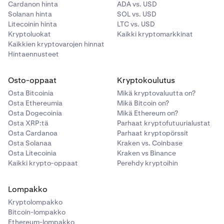
Cardanon hinta
ADA vs. USD
Solanan hinta
SOL vs. USD
Litecoinin hinta
LTC vs. USD
Kryptoluokat
Kaikki kryptomarkkinat
Kaikkien kryptovarojen hinnat
Hintaennusteet
Osto-oppaat
Kryptokoulutus
Osta Bitcoinia
Mikä kryptovaluutta on?
Osta Ethereumia
Mikä Bitcoin on?
Osta Dogecoinia
Mikä Ethereum on?
Osta XRP:tä
Parhaat kryptofutuurialustat
Osta Cardanoa
Parhaat kryptopörssit
Osta Solanaa
Kraken vs. Coinbase
Osta Litecoinia
Kraken vs Binance
Kaikki krypto-oppaat
Perehdy kryptoihin
Lompakko
Kryptolompakko
Bitcoin-lompakko
Ethereum-lompakko