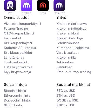
Pro
Kraken
Krak
Desktop
Ominaisuudet
Yritys
Vivutettu kaupankäynti
Krakenin tietoturva
Futures Trading
Krakenin työpaikat
OTC-kaupankäynti
Krakenin blogi
Instituutiot
Kraken-kehittäjä
API-kaupankäynti
Lehdistöhuone
Krakenin API-keskus
Kumppanuusohjelma
Steikkauspalkkiot
Varalistaukset
Lähetä rahaa
Krakenin tila
Toistuvat ostot
Tukikeskus
Osta kryptovaroja
Valitukset
Myy kryptovaroja
Breakout Prop Trading
Selaa hintoja
Suositut markkinat
Bitcoinin hinta
BTC vs. USD
Ethereumin hinta
ETH vs. USD
Dogecoinin hinta
DOGE vs. USD
XRP:n hinta
XRP vs. USD