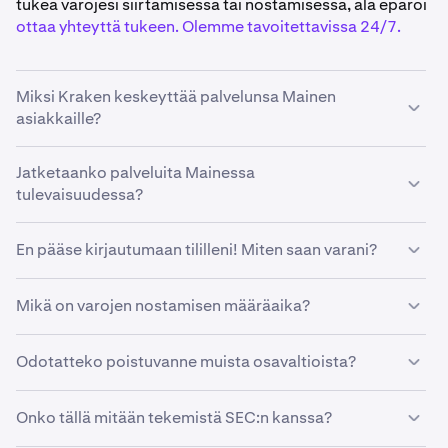
tukea varojesi siirtämisessä tai nostamisessa, älä epäröi
ottaa yhteyttä tukeen. Olemme tavoitettavissa 24/7.
Miksi Kraken keskeyttää palvelunsa Mainen
asiakkaille?
Vaikka pyrimme aina tarjoamaan pääsyn
Jatketaanko palveluita Mainessa
mahdollisimman monelle asiakkaalle, toisinaan on
tulevaisuudessa?
olemassa tiettyjä osavaltiotason seikkoja, jotka estävät
meitä tekemästä niin.
Vaikka odotamme voivamme käynnistää palvelut Mainen
En pääse kirjautumaan tililleni! Miten saan varani?
asiakkaille uudelleen tulevaisuudessa, meillä ei ole tällä
hetkellä vahvistettua aikataulua.
Tutustu
oppaaseemme tilille kirjautumisesta
. Se opastaa
Mikä on varojen nostamisen määräaika?
sinua vianmääritysvaiheissa, jotta pääset tilillesi
mahdollisimman nopeasti.
Pyydämme sinua nostamaan varasi mahdollisimman
Odotatteko poistuvanne muista osavaltioista?
pian ja ennen
12. huhtikuuta 2025.
Välitämme syvästi missiostamme nopeuttaa
Muistutuksena: jos et nosta varojasi ennen tätä
Onko tällä mitään tekemistä SEC:n kanssa?
kryptovaluuttojen käyttöönottoa maailmanlaajuisesti, ja
päivämäärää, Krakeniin tämän päivämäärän jälkeen