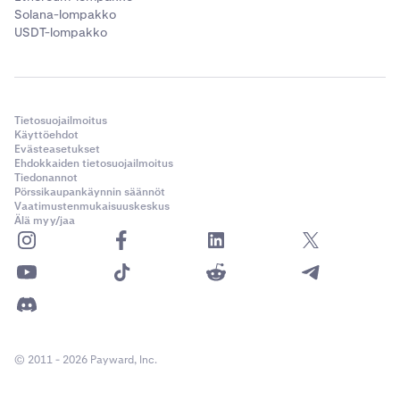
Solana-lompakko
USDT-lompakko
Tietosuojailmoitus
Käyttöehdot
Evästeasetukset
Ehdokkaiden tietosuojailmoitus
Tiedonannot
Pörssikaupankäynnin säännöt
Vaatimustenmukaisuuskeskus
Älä myy/jaa
© 2011 - 2026 Payward, Inc.