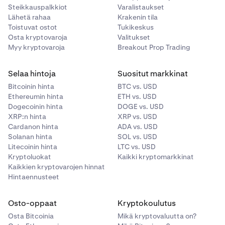
Steikkauspalkkiot
Varalistaukset
Lähetä rahaa
Krakenin tila
Toistuvat ostot
Tukikeskus
Saat lisätietoja ostonettorajoista ja näet esimerkkejä
Osta kryptovaroja
Valitukset
niiden toiminnasta tästä
tukisivun artikkelista.
Myy kryptovaroja
Breakout Prop Trading
Ymmärtääksesi Permitted Client-, Accredited Investor-
Selaa hintoja
Suositut markkinat
ja Eligible Investor -statusten kelpoisuusvaatimukset,
tutustu tähän
tukisivun artikkeliin
.
Bitcoinin hinta
BTC vs. USD
Ethereumin hinta
ETH vs. USD
Dogecoinin hinta
DOGE vs. USD
XRP:n hinta
XRP vs. USD
Cardanon hinta
ADA vs. USD
Solanan hinta
SOL vs. USD
Litecoinin hinta
LTC vs. USD
Kryptoluokat
Kaikki kryptomarkkinat
Kaikkien kryptovarojen hinnat
Hintaennusteet
Osto-oppaat
Kryptokoulutus
Osta Bitcoinia
Mikä kryptovaluutta on?