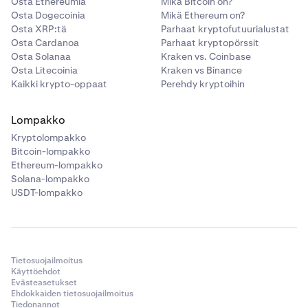
Osta Ethereumia
Mikä Bitcoin on?
Osta Dogecoinia
Mikä Ethereum on?
Osta XRP:tä
Parhaat kryptofutuurialustat
Osta Cardanoa
Parhaat kryptopörssit
Osta Solanaa
Kraken vs. Coinbase
Osta Litecoinia
Kraken vs Binance
Kaikki krypto-oppaat
Perehdy kryptoihin
Lompakko
Kryptolompakko
Bitcoin-lompakko
Ethereum-lompakko
Solana-lompakko
USDT-lompakko
Tietosuojailmoitus
Käyttöehdot
Evästeasetukset
Ehdokkaiden tietosuojailmoitus
Tiedonannot