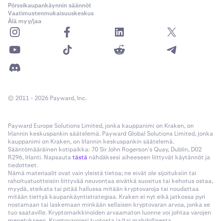
Pörssikaupankäynnin säännöt
Vaatimustenmukaisuuskeskus
Älä myy/jaa
© 2011 - 2026 Payward, Inc.
Payward Europe Solutions Limited, jonka kauppanimi on Kraken, on
Irlannin keskuspankin säätelemä. Payward Global Solutions Limited, jonka
kauppanimi on Kraken, on Irlannin keskuspankin säätelemä.
Sääntömääräinen kotipaikka: 70 Sir John Rogerson’s Quay, Dublin, D02
R296, Irlanti. Napsauta
tästä
nähdäksesi aiheeseen liittyvät käytännöt ja
tiedotteet.
Nämä materiaalit ovat vain yleistä tietoa; ne eivät ole sijoituksiin tai
rahoitustuotteisiin liittyvää neuvontaa eivätkä suositus tai kehotus ostaa,
myydä, steikata tai pitää hallussa mitään kryptovaroja tai noudattaa
mitään tiettyä kaupankäyntistrategiaa. Kraken ei nyt eikä jatkossa pyri
nostamaan tai laskemaan minkään sellaisen kryptovaran arvoa, jonka se
tuo saataville. Kryptomarkkinoiden arvaamaton luonne voi johtaa varojen
menetykseen. Kryptovarojesi tuotosta ja/tai mahdollisesta