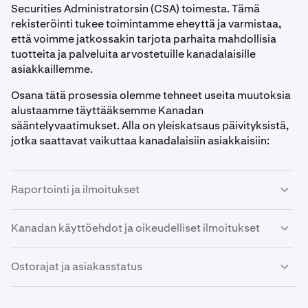
Securities Administratorsin (CSA) toimesta. Tämä
rekisteröinti tukee toimintamme eheyttä ja varmistaa,
että voimme jatkossakin tarjota parhaita mahdollisia
tuotteita ja palveluita arvostetuille kanadalaisille
asiakkaillemme.
Osana tätä prosessia olemme tehneet useita muutoksia
alustaamme täyttääksemme Kanadan
sääntelyvaatimukset. Alla on yleiskatsaus päivityksistä,
jotka saattavat vaikuttaa kanadalaisiin asiakkaisiin:
Raportointi ja ilmoitukset
Kanadalaiset asiakkaat saavat tiliotteet kuukausittain.
Kanadan käyttöehdot ja oikeudelliset ilmoitukset
Joka kuukausi asiakkaat saavat tiliotteen, joka kattaa
edellisen kuukauden tapahtumat.
Meillä on erilliset käyttöehdot (Terms of Service)
Ostorajat ja asiakasstatus
kanadalaisille asiakkaille sekä useita Kanadaan liittyviä
Kraken lähettää sähköpostia myös asiakkaille, jotka
oikeudellisia ilmoituksia, jotka ovat saatavilla
ovat ylittäneet suositellun tappiorajan, jonka
Kraken on ottanut käyttöön ostonettorajat joillekin
verkkosivustollamme. Asiakkaiden on myös