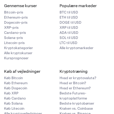
Gennemse kurser
Populære markeder
Bitcoin-pris
BTC til USD
Ethereum-pris
ETH til USD
Dogecoin-pris
DOGE til USD
XRP-pris
XRP til USD
Cardano-pris
ADA til USD
Solana-pris
SOL til USD
Litecoin-pris
LTC til USD
Kryptokategorier
Alle kryptomarkeder
Alle kryptokurser
Kursprognoser
Køb af vejledninger
Kryptotræning
Køb Bitcoin
Hvad er kryptovaluta?
Køb Ethereum
Hvad er Bitcoin?
Køb Dogecoin
Hvad er Ethereum?
Køb XRP
Bedste Futures-
Køb Cardano
kryptoplatforme
Køb Solana
Bedste kryptobørser
Køb Litecoin
Kraken vs. Coinbase
Alle kryptovejledninger
Kraken vs. Binance