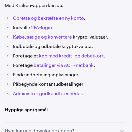
Med Kraken-appen kan du:
•
Oprette og bekræfte en ny konto
.
•
Indstille
2FA-login
•
Købe, sælge
og konvertere
krypto-valutaer.
•
Indbetale og udbetale krypto-valuta.
•
Foretage et
køb med kredit- og debetkort
.
•
Foretage
betalinger via ACH-netbank
.
•
Finde indbetalingsoplysninger.
•
Påbegynde kontantudbetalinger
•
Administrer godkendte enheder
.
Hyppige spørgsmål
Hvor kan jeg downloade appen?