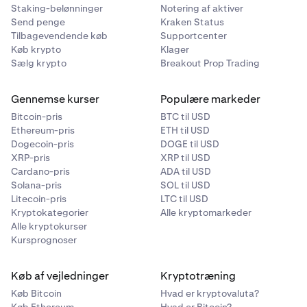
Staking-belønninger
Notering af aktiver
Send penge
Kraken Status
Tilbagevendende køb
Supportcenter
Køb krypto
Klager
Sælg krypto
Breakout Prop Trading
Gennemse kurser
Populære markeder
Bitcoin-pris
BTC til USD
Ethereum-pris
ETH til USD
Dogecoin-pris
DOGE til USD
XRP-pris
XRP til USD
Cardano-pris
ADA til USD
Solana-pris
SOL til USD
Litecoin-pris
LTC til USD
Kryptokategorier
Alle kryptomarkeder
Alle kryptokurser
Kursprognoser
Køb af vejledninger
Kryptotræning
Køb Bitcoin
Hvad er kryptovaluta?