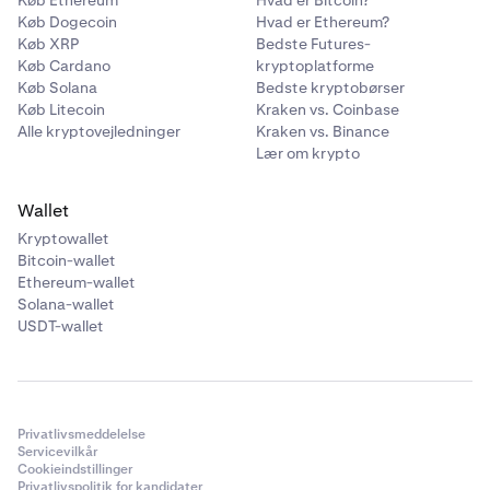
Køb Ethereum
Hvad er Bitcoin?
Køb Dogecoin
Hvad er Ethereum?
Køb XRP
Bedste Futures-
Køb Cardano
kryptoplatforme
Køb Solana
Bedste kryptobørser
Køb Litecoin
Kraken vs. Coinbase
Alle kryptovejledninger
Kraken vs. Binance
Lær om krypto
Wallet
Kryptowallet
Bitcoin-wallet
Ethereum-wallet
Solana-wallet
USDT-wallet
Privatlivsmeddelelse
Servicevilkår
Cookieindstillinger
Privatlivspolitik for kandidater