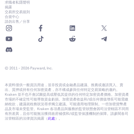
求職者私隱聲明
揭露
交易所交易規則
合規中心
請勿出售／分享
© 2011 - 2026 Payward, Inc.
本資料僅供一般資訊用途，並非投資或金融產品建議、推薦或邀請買入、賣
出、質押或持有任何加密資產，亦不構成參與任何特定交易策略的邀約。
Kraken 並不也不會試圖提高或壓低其提供的任何特定加密資產價格。加密資產
市場的不確定性可能導致資金虧損。加密資產收益和/或任何價值增長可能需繳
納稅款，建議就稅務狀況尋求獨立建議。可能適用地理限制。一些加密貨幣產
品及市場未受監管。Kraken 各項產品與服務的監管狀態會因司法管轄區不同而
有所差異，且你可能無法獲得政府補償和/或監管保護機制的保障。請參閱各司
法管轄區的法律資訊揭露（
此處
）。