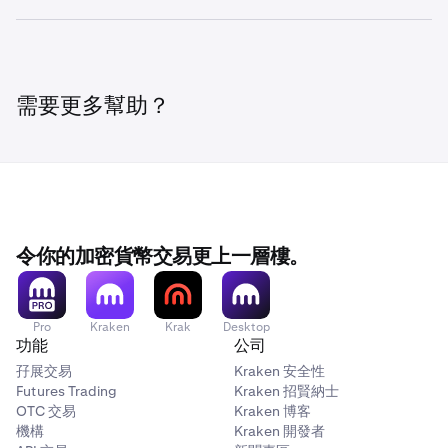
汽車、船、演唱會門票或來自 Amazon、Craigslist 和
如要參加加密貨幣贈送活動，首先你必須將一定數量的
2
•
詐騙者提供雲端挖礦合約，承諾保證收益，但通常對真
•
話號碼，而非使用搜索引擎。
詐騙者會致電給你，要求支付債務，通常會以逮捕或入
使用加入書籤的連結：
將 support.kraken.com 加入書
•
AirBnB 等地方的高價物品），來從毫無防備的買家那裡竊
你獲指示提取部分資金，將其轉換為加密貨幣，然後再
•
請將密碼保密：切勿於網上透露你的 12 或 24 字錢包助
戀愛詐騙：
加密貨幣發送至其廣告地址。
3
如何保護自己：
實成本和收益遞減情況不透明。
獄的威脅來迫使你遵從。
籤，並使用它來找到 Kraken 電話號碼，該號碼可於此
取金錢，並以加密貨幣作為付款方式。大型零售商通常不接
•
發送回公司。
•
掛斷未經請求的電話：
若公司未經請求致電給你，並提
記詞。
詐騙者使用在線約會網站和應用程式來操縱你的感情，
https://www.ssa.gov/scam/
自然災害：
1
在許多情況下，他們會承諾將你發送的金額翻倍返還給
處取得：
如何聯絡 Kraken 電話支援團隊
3
受加密貨幣，如果接受，通常不會透過電子郵件進行直接加
•
供「退款」或聲稱能修理你的設備，請立即掛斷。
多層次行銷 (MLM) 詐騙：
詐騙者會要求以加密貨幣付款，這應立即引起警示。
迫使你向他們發送金錢。
4
•
詐騙者創建網站或 Facebook 群組，聲稱為災難救助籌
你收到的資金可能來自在不知情情況下遭入侵的銀行帳
•
•
使用 PGP 電子郵件加密：使用 PGP 加密驗證 Kraken 電
https://www.aarp.org/money/scams-fraud/info-
你。
密貨幣轉賬。
•
詐騙者使用 MLM 計劃並承諾可獲得非凡利潤來吸引人
對搜索引擎結果保持警惕：
切勿使用搜索引擎來查找
•
了解未受監管的經紀詐騙如何運作，以及如何加以避
集資金，並要求發送加密貨幣。
•
戶或非法活動。
•
保護設備的存取權限：
拒絕安裝遠距存取軟件，因為這
子郵件合法性。
詐騙者會假冒政府官員或公用事業公司，例如國稅局或
2020/cryptocurrency-investments.html
需要更多幫助？
們。其運作方式是從新投資者那裡獲取資金來支付之前
Kraken 支援電話號碼或網站，因為這可能導致出現假
他們通常會使用假帳戶留言，使其看似真的有人收到了
如何保護自己：
4
免。
可能授予詐騙者對設備的完全存取權限，並讓其可竊取
當地電力公司。
節日：
2
•
https://www.ftc.gov/imposter
應注意的警示信號：
的投資者。
冒結果。
加密貨幣。
如欲了解更多資訊，請參閱
甚麼是 PGP/GPG 加密？
如何保護自己：
你的敏感資訊。
•
對看起來好得令人難以置信的優惠保持警惕。
詐騙者提供熱門產品的優惠交易，例如電子產品、電玩
•
https://ic3.gov/
如何保護自己：
•
遊戲系統或其他獨特物品，並要求以加密貨幣付款。
驗證對方身份：
要求進行視訊通話，以查看對方是否是
•
研究交易平台並驗證其合法性。
如何保護自己：
Kraken 絕不會要求你：
如何保護自己：
Kraken 絕不會要求你：
•
購買價格遠低於一般市場價值，使其看似一筆好交易。
•
真人，或僅是從其他個人資料拍攝的照片。
https://www.consumer.ftc.gov/articles/what-know-
•
舉報冒牌詐騙
小心未經請求的工作機會：
對於透過未經請求的電子郵
•
堅持使用知名、受信賴且具規模的交易平台。
如何保護自己：
about-cryptocurrency
•
件、簡訊或社交媒體訊息發來的工作機會請保持警惕。
•
•
詐騙者會試圖將通訊轉移到官方網站之外，使用可能是
對個人詳細資料保持謹慎：
停下來想想，為甚麼政府官員會致電而非發送郵件？幾
切勿透露財務詳細資料，並
•
•
•
透過可靠金融監管網站來檢查平台註冊狀態。
提供密碼。
•
•
幾乎所有類型的加密貨幣贈送都是詐騙。
提供你的密碼。
在 Google 輸入公司名稱 +「詐騙」以查找有關公司合
•
偽造的電子郵件或設計得像是真正公司的電子郵件。
對你提供的任何資訊保持謹慎。
乎所有政府相關通信都始於郵件或官方文件。
https://www.fbi.gov/news/podcasts/inside-the-fbi-
•
令你的加密貨幣交易更上一層樓。
研究該公司：
在申請或接受工作機會之前，驗證公司合
法性的結果。
•
•
•
進行徹底研究，檢查多個來源以尋找警示信號，或來自
holiday-scams-120120
提供雙重身份驗證代碼。
•
請注意，詐騙者會使用錯失恐懼症 (FOMO) 策略，迫使
•
移除 2FA 方法或主密鑰。
•
法性和聲譽。
確保參與的實體（例如慈善機構或在線零售商）合法且
•
•
電子郵件地址可能有相似但不同的域名，使其看似來自
注意警示信號：
對加密貨幣請求保持警惕：
如你注意到他們對你詳細資訊的要求中
多數政府僅接受自己的貨
其他投資者的警告。
•
你做出不明智的決定。
事前以書面形式獲取有關費用和利率的資訊。
具優良聲譽。
•
官方網站。
•
有緊迫感或需要資金，這應該是警示信號。
幣，因此請求加密貨幣應立即引起警示。
https://www.antifraudcentre-
提供設備核准代碼。
•
•
授予存取權限，以透過 AnyDesk 或 Teamviewer 等遠
切勿向不明實體發送加密貨幣或金錢：
避免向不明實體
•
•
閱讀細則，並確保該公司的聲明具可行性，而非好得令
centreantifraude.ca/report-signalez-eng.htm
Pro
如有人向你提供贈送或要求你發送加密貨幣，請保持警
Kraken
Krak
Desktop
•
•
距桌面存取軟件來存取你的設備。
發送加密貨幣或金錢（特別是若其為工作機會的一部
請勿急於做出決定，特別是當交易看似好得令人難以置
•
•
詐騙者會試圖說服你在合法零售網站之外買入或賣出商
慢慢來：
驗證來電者身份：
花時間了解對方的意圖，以及他們是否真實可
如你覺得聯絡你的人並非該實體/機
•
提供錢包地址或助記詞。
功能
公司
人難以置信。如果看似好得令人難以置信，那很可能就
惕，切勿發送任何資金。
分）。
信時尤為如此。
•
品，這可能是警示信號。
靠，還是只是想從你那裡詐騙加密貨幣。
構的官方代表，請立即停止聯絡。
https://www.antifraudcentre-
舉報未受監管的經紀詐騙
•
提供主密鑰。
是詐騙。
孖展交易
Kraken 安全性
•
centreantifraude.ca/scams-fraudes/victim-victime-
驗證贈送活動真實性，以及活動背後的人員或公司。
•
問問自己，為甚麼賣家要求使用加密貨幣，而非透過傳
•
直接聯絡合法組織：
找到他們聲稱代表的合法組織的連
舉報釣魚詐騙
Futures Trading
Kraken 招賢納士
•
•
如何保護自己：
對新投資平台保持謹慎，在投資前進行徹底研究。
eng.htm
提供你的電腦的遠端存取權限。
統網上零售平台進行交易。
結，聯絡他們以進行驗證。
OTC 交易
•
Kraken 博客
舉報就業詐騙
加密貨幣交易不可逆，這意味著你無法追回加密貨幣。
舉報戀愛/冒充詐騙
•
機構
•
Kraken 開發者
•
https://eba.europa.eu/contacts/complaints/frauds-
對於在線評論不多或無評論的公司請保持謹慎。
更改你的安全設定。
•
確保你正在與合法賣家進行交易，而非詐騙者。
•
請勿撥打用來聯絡你的號碼：
改為尋找該組織的合法號