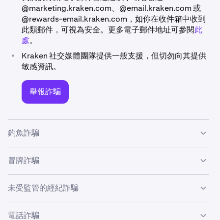
@marketing.kraken.com、@email.kraken.com 或
@rewards-email.kraken.com，如你在收件箱中收到
此類郵件，可視為安全。更多電子郵件地址可參閱
此
處
。
•
Kraken 社交媒體團隊提供一般支援，但切勿向其提供
敏感資訊。
舉報詐騙
釣魚詐騙
釣魚詐騙是 Kraken 客戶面臨的常見威脅，詐騙者試圖誘騙
冒牌詐騙
你透露登入憑證或敏感資訊，通常是透過連結來達到此目
的。
冒牌詐騙對個人構成日益嚴重的威脅，詐騙者會冒充合法企
未受監管的經紀詐騙
業的員工以存取你的設備並竊取你的加密貨幣。
釣魚詐騙如何運作？
未受監管的經紀詐騙是指詐騙者冒充投資顧問或交易員，從
電話詐騙
甚麼是冒牌詐騙？