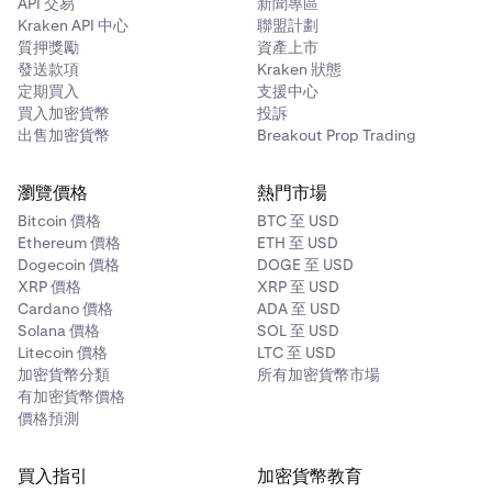
API 交易
新聞專區
and-scams
•
驗證賣家身份：
確保你正在與合法賣家進行交易，而非
•
碼並直接聯絡他們。
對於在其網站之外幾乎無任何資訊的公司請保持警惕。
•
請注意情境詐騙的情感吸引力，這可能旨在利用你的情
Kraken API 中心
聯盟計劃
舉報加密貨幣贈送詐騙
詐騙者。
•
https://www.ebf.eu/ebf-media-centre/cyberscams/
質押獎勵
資產上市
感來影響你的判斷力。
舉報電話詐騙
發送款項
•
Kraken 狀態
研究合法網站：
找到官方網站並驗證你正在通訊的電子
•
舉報政府詐騙
請勿讓限時優惠的壓力或緊迫感導致你匆促做出決定。
舉報投資詐騙
定期買入
支援中心
郵件地址。
買入加密貨幣
投訴
•
對低價格保持警惕：
若價格好得令人難以置信，很可能
出售加密貨幣
Breakout Prop Trading
舉報加密貨幣情境詐騙
就是詐騙。
•
請勿在官方平台之外進行通訊：
保持在官方網站或平台
瀏覽價格
熱門市場
內進行所有通訊。
Bitcoin 價格
BTC 至 USD
Ethereum 價格
ETH 至 USD
Dogecoin 價格
DOGE 至 USD
舉報大型購買詐騙
XRP 價格
XRP 至 USD
Cardano 價格
ADA 至 USD
Solana 價格
SOL 至 USD
Litecoin 價格
LTC 至 USD
加密貨幣分類
所有加密貨幣市場
有加密貨幣價格
價格預測
買入指引
加密貨幣教育