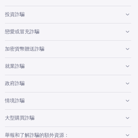
毫無防備的投資者那裡竊取資金。他們通常會保證獲利，並
•
詐騙者創建假網站，模仿 Kraken 平台，URL 不同但非
要求你僅用加密貨幣為帳戶存入資金。
電話詐騙對 Kraken 客戶構成日益嚴重的威脅，詐騙者試圖
常相似。（Kraken 官方登入 URL：
投資詐騙
•
你會收到自稱來自合法企業（如 Apple、Amazon 或
透過虛假電話號碼誘騙你透露帳戶相關敏感資訊。
https://id.kraken.com/sign-in
）。
應注意的警示信號：
Microsoft）的未經請求電話或電子郵件。
•
投資詐騙對加密貨幣行業的個人構成日益嚴重的威脅，隨著
未經請求的電子郵件或簡訊要求你點擊連結或登入帳
戀愛或冒充詐騙
•
電話詐騙類型：
詐騙者聲稱你有一筆退貨的退款，但要求你進行付款或
許多新公司出現，詐騙者現在使用各種策略從毫無防備的投
戶。這可能是某人冒充 Kraken 或其他交易平台或錢包
安裝遠距存取軟件。
•
未經請求的陌生電話、電子郵件或社交媒體私人訊息。
資者那裡竊取資金。
提供商。
戀愛或冒充詐騙是指詐騙者假裝成生活中知名或可信的人，
•
加密貨幣贈送詐騙
詐騙者說服你安裝遠距存取軟件，如 AnyDesk 或
•
立即投資的壓力。
•
外撥電話支援詐騙：
1
這些連結將導向惡意網站，要求你提供用戶名、密碼或
以從毫無防備的受害者那裡竊取金錢。這是一種常見詐騙，
Teamviewer，以存取你的設備。
投資詐騙類型：
詐騙者致電給你，假裝是 Kraken 支援團隊，並要求你
錢包助記詞。
•
且有多種冒充形式，包括個人和非個人。戀愛或冒充詐騙可
聲稱自己是受監管或合法交易平台的一部分。
加密貨幣贈送詐騙是一種常見社會工程攻擊，詐騙者通常透
•
提供敏感資訊以存取你的帳戶。
詐騙者獲得存取權限後，會指示你登入網上銀行，並使
就業詐騙
能相當複雜且令人信服。
•
自稱為「投資顧問」、「經紀人」或「帳戶經理」。
過社交媒體平台說服你將加密貨幣發送給他們。
其看似你的帳戶多退了款項。
如何保護自己：
來電電話支援詐騙：
假投資/經紀平台：
2
1
•
提供「促銷」優惠。
戀愛/冒充詐騙類型：
就業詐騙對求職者構成日益嚴重的威脅，詐騙者承諾提供有
•
詐騙者會試圖從你的銀行提取資金至加密貨幣平台帳
詐騙者使用假電話號碼冒充 Kraken 支援團隊，並要求
詐騙者創建假投資或經紀平台，模仿合法交易平台的外
政府詐騙
甚麼是加密貨幣贈送詐騙？
利可圖的工作，但最終卻竊取你的金錢或加密貨幣。
戶，然後將你的資金轉換為加密貨幣並提取至其錢包。
你提供敏感資訊以存取你的帳戶。
•
觀和功能。他們承諾高回報，幾乎沒有風險，並要求以
向存入較大金額的人提供「獎金」。
•
將 Kraken 網站加入書籤：避免使用搜索引擎導航至
加密貨幣進行存款。
政府辦公室詐騙是指詐騙者假冒政府官員、公用事業公司或
Kraken 網站。改為將
https://id.kraken.com/sign-in
•
不允許你直接為你的帳戶存入資金。
冒充名人：
1
情境詐騙
甚麼是就業詐騙？
如何保護自己：
如何保護自己：
黑客會入侵或冒充知名公眾人物或公司，聲稱要贈送加
1
其他商業實體，透過要求立即支付扣款來從毫無防備的受害
加入書籤。
ICO（代幣首次發行）詐騙：
詐騙者創建假社交媒體帳戶，冒充名人，並要求你將加
2
•
要求你支付「稅金」、「費用」或「佣金」以提取收
密貨幣。例如；X 上的假贈送帳戶可能會有藍色認證勾
者那裡竊取金錢。
詐騙者利用 ICO 為虛假或不存在的公司籌集資金。他們
密貨幣發送至特定網站。
•
驗證網站網址：確保 URL 以「https」開頭且有鎖定圖
情境詐騙是指詐騙者在自然災害或節日等大型事件中詐騙毫
益。
號，使其看起來更合法可信，或者在 YouTube 上可能會
大型購買詐騙
•
向投資者承諾，以 Bitcoin 或 Ethereum 換取新加密貨
你在未進行面對面或虛擬面試的情況下獲得工作。
•
•
驗證來電者身份：
切勿依賴來電顯示，因為電話號碼可
示。
驗證來電：
如你接到自稱是 Kraken 人員的來電，但你
無防備或脆弱的人。
親戚詐騙：
展示名人直播，並有機器人留言說他們收到了贈送的加
2
•
應注意的警示信號：
要求使用遠距存取軟件。
幣。
更改為顯示任何內容。
並未提出該致電請求，請立即掛斷並向 Kraken 支援團
•
對方要求你透過支票或存款的方式接收資金至你的銀行
•
詐騙者假裝是遠房親戚或律師，聲稱你的某位親戚遭監
密貨幣。
切勿點擊電子郵件或簡訊中的連結：請改為手動導航至
大型購買詐騙是詐騙者試圖透過銷售昂貴物品（例如公寓、
隊報告此事件。
•
舉報和了解詐騙的額外資源：
無法解釋他們如何獲得你的聯絡資訊。
情境詐騙類型：
•
雲端挖礦詐騙：
帳戶。
禁或陷入法律糾紛。
3
導航至該公司的合法網站：
在其合法網站上找到公司電
Kraken 網站。