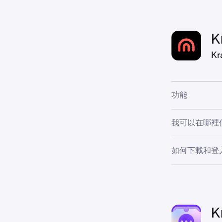
應用程式商店的
進階訂單
關。
下載適用於 A
最佳體驗）(G
多種圖表
K
下載適用於 i
現有加密
K
質押和解
設定說明：
你
戶。
查看我們的常
功能
點對點付款
我可以在哪裡
友或家人
Krak 在
支出和獲
如何下載和登
址，與 Kra
低存款要
掃描以下二維碼，從
資產管理：
下載適用於 A
下載適用於 i
K