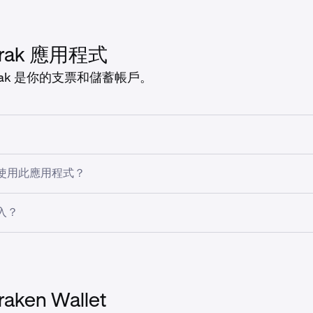
可用性取決於你應用程式商店帳戶的註冊地址，與 Kraken 帳
類型。
ndroid 8.0 及以上版本的 Kraken
（建議使用 Android 9.0
oogle Play)。
和訂單簿顯示選項。
rak 應用程式
OS 13 及以上版本的 Kraken
(Apple App Store)。
貨幣和現金地址的
存款和提款
。
rak 是你的支票和儲蓄帳戶。
除質押
加密貨幣**
可使用當前的 Kraken 帳戶用戶名和密碼登入，或在應用程式
見問題：
Kraken 應用程式。
：使用個人化付款 ID「Kraktag」，在 110 個國家內即時發
使用此應用程式？
分享銀行詳情或錢包地址。
全球可用（澳洲除外）。應用程式商店的可用性取決於你應用程式商
利帳戶：擁有專用付款和獎勵帳戶，享有具競爭力的餘額獎勵，
入？
k 帳戶註冊地址無關。如需更多資訊，請參閱
求。
Krak 支援的地區和貨
 Android 或 iOS App Store 下載 Krak 應用程式：
在應用程式內管理逾 600 種法幣及數位資產。
ndroid 8.0 及以上版本的 Kraken Pro
(Google Play)。
OS 13 及以上版本的 Kraken Pro
(Apple App Store)。
raken Wallet