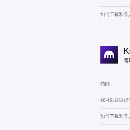
存入和提
此應用程式適
如何下載和登
多重資產投
亞以外）。
自動化投
掃描以下二維碼，從
應用程式商店的
依最大漲
關。
儲存你喜
K
透過 xSt
隨
與美國上市
功能
專業交易
我可以在哪裡使
以最高 5
此應用程式適
如何下載和登
以最高 5
亞以外）。
自動化 OT
掃描以下二維碼，從 