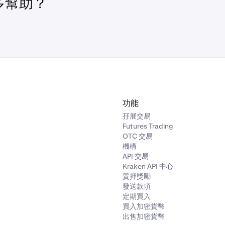
多幫助？
ndroid 9.0 及以上版本的 Kraken Wallet
（建議使用 Android
功能
）(Google Play)。
孖展交易
OS 14 及以上版本的 Kraken Wallet
(Apple App Store)。
Futures Trading
OTC 交易
Kraken Wallet
不
需要 Kraken 帳戶。有關入門指南，請
點擊
機構
API 交易
題解答：
Kraken Wallet。
Kraken API 中心
質押獎勵
發送款項
定期買入
買入加密貨幣
出售加密貨幣