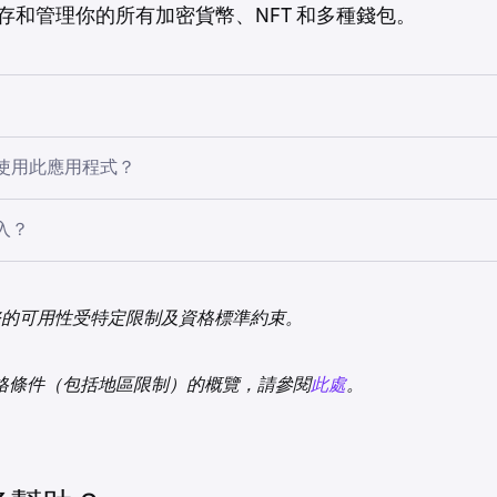
可使用現有
用戶名和密碼
登入 Kraken Pro 應用程式。 Kraken 
存和管理你的所有加密貨幣、NFT 和多種錢包。
。請參閱完整的
Kraken Pro 應用程式常見問題
。
用程式目前不相容
交易 2FA
或
API 2FA。
組合追蹤：
在單一平台追蹤你的代幣、NFT 和去中心化金融倉位
使用此應用程式？
：
與八大最受歡迎區塊鏈無縫互動：Bitcoin、Ethereum、Solan
可用性取決於你應用程式商店帳戶的註冊地址，與 Kraken 帳
、Base、Arbitrum、Polygon 及 Dogecoin。
入？
onnect 整合：
安全存取數千個最新和最受歡迎的去中心化應用程式 (
Android 或 iOS App Store 下載 Kraken Wallet：
全天候支援：
我們屢獲獎項的客服團隊隨時準備協助，確保你的
務的可用性受特定限制及資格標準約束。
ndroid 8.0 及以上版本的 Krak
（建議使用 Android 9.0 
ogle Play)。
iOS 13 及以上版本的 Krak
(Apple App Store)。
資格條件（包括地區限制）的概覽，請參閱
此處
。