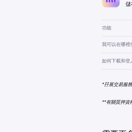
設定說明：
你
儲
所有客戶開放
注意：此應
功能
全面投資
我可以在哪裡
多鏈支援
應用程式商店的
Optimism
如何下載和登
關。
WalletC
掃描以下二維碼，從 
全年無休
*孖展交易服
下載適用於 A
阻。
佳體驗）(Go
下載適用於 
**有關質押