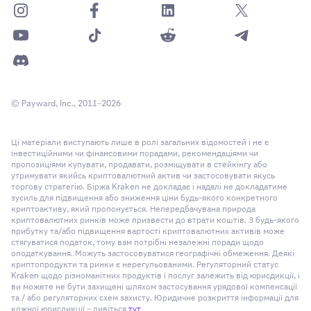
© Payward, Inc., 2011–2026
Ці матеріали виступають лише в ролі загальних відомостей і не є
інвестиційними чи фінансовими порадами, рекомендаціями чи
пропозиціями купувати, продавати, розміщувати в стейкінгу або
утримувати якийсь криптовалютний актив чи застосовувати якусь
торгову стратегію. Біржа Kraken не докладає і надалі не докладатиме
зусиль для підвищення або зниження ціни будь-якого конкретного
криптоактиву, який пропонується. Непередбачувана природа
криптовалютних ринків може призвести до втрати коштів. З будь-якого
прибутку та/або підвищення вартості криптовалютних активів може
стягуватися податок, тому вам потрібні незалежні поради щодо
оподаткування. Можуть застосовуватися географічні обмеження. Деякі
криптопродукти та ринки є нерегульованими. Регуляторний статус
Kraken щодо різноманітних продуктів і послуг залежить від юрисдикції, і
ви можете не бути захищені шляхом застосування урядової компенсації
та / або регуляторних схем захисту. Юридичне розкриття інформації для
кожної юрисдикції – дивіться
тут
.