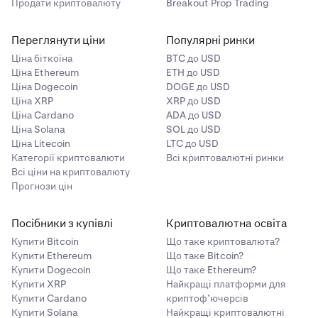
Продати криптовалюту
Breakout Prop Trading
Переглянути ціни
Популярні ринки
Ціна біткоїна
BTC до USD
Ціна Ethereum
ETH до USD
Ціна Dogecoin
DOGE до USD
Ціна XRP
XRP до USD
Ціна Cardano
ADA до USD
Ціна Solana
SOL до USD
Ціна Litecoin
LTC до USD
Категорії криптовалюти
Всі криптовалютні ринки
Всі ціни на криптовалюту
Прогнози цін
Посібники з купівлі
Криптовалютна освіта
Купити Bitcoin
Що таке криптовалюта?
Купити Ethereum
Що таке Bitcoin?
Купити Dogecoin
Що таке Ethereum?
Купити XRP
Найкращі платформи для
Купити Cardano
криптоф’ючерсів
Купити Solana
Найкращі криптовалютні