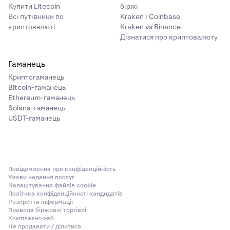
Купити Litecoin
біржі
Всі путівники по
Kraken і Coinbase
криптовалюті
Kraken vs Binance
Дізнатися про криптовалюту
Гаманець
Криптогаманець
Bitcoin-гаманець
Ethereum-гаманець
Solana-гаманець
USDT-гаманець
Повідомлення про конфіденційність
Умови надання послуг
Налаштування файлів cookie
Політика конфіденційності кандидатів
Розкриття інформації
Правила біржової торгівлі
Комплаєнс-хаб
Не продавати / ділитися