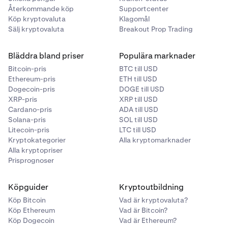
Återkommande köp
Supportcenter
Köp kryptovaluta
Klagomål
Sälj kryptovaluta
Breakout Prop Trading
Bläddra bland priser
Populära marknader
Bitcoin-pris
BTC till USD
Ethereum-pris
ETH till USD
Dogecoin-pris
DOGE till USD
XRP-pris
XRP till USD
Cardano-pris
ADA till USD
Solana-pris
SOL till USD
Litecoin-pris
LTC till USD
Kryptokategorier
Alla kryptomarknader
Alla kryptopriser
Prisprognoser
Köpguider
Kryptoutbildning
Köp Bitcoin
Vad är kryptovaluta?
Köp Ethereum
Vad är Bitcoin?
Köp Dogecoin
Vad är Ethereum?