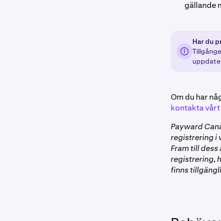
gällande 
Har du p
Tillgånge
uppdater
Om du har någ
kontakta vårt
Payward Canad
registrering i
Fram till des
registrering, 
finns tillgäng