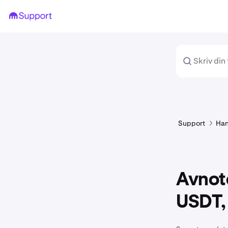
Support
Han
Avnote
USDT,