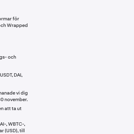
ormar för
 och Wrapped
gs- och
 USDT, DAI,
anade vi dig
 30 november.
 att ta ut
AI-, WBTC-,
 (USD), till