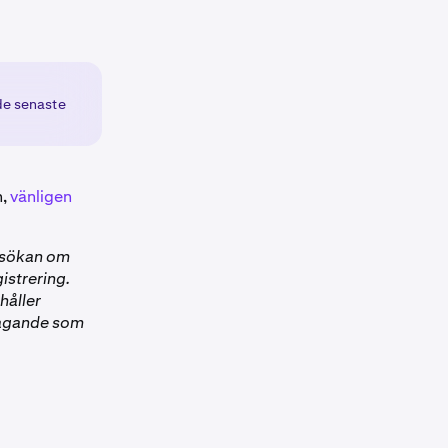
 de senaste
n,
vänligen
ansökan om
gistrering.
håller
åtagande som