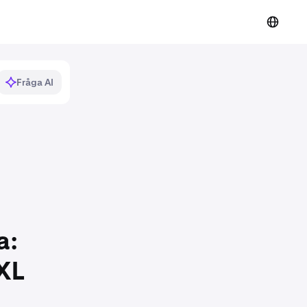
Fråga AI
a:
XL