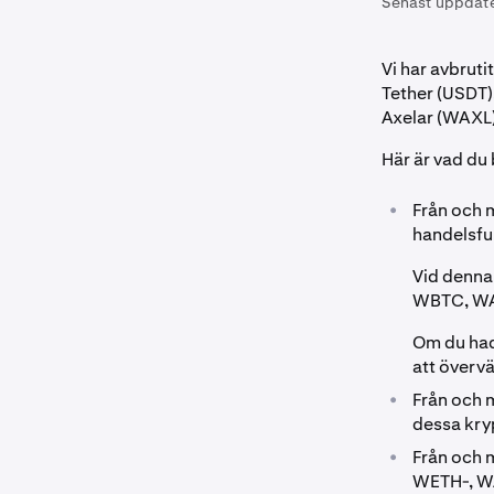
Senast uppdat
Vi har avbruti
Tether (USDT)
Axelar (WAXL)
Här är vad du
•
Från och
handelsfu
Vid denna 
WBTC, W
Om du had
att övervä
•
Från och
dessa kry
•
Från och
WETH-, WAX