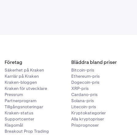
Företag
Bläddra bland priser
Säkerhet på Kraken
Bitcoin-pris
Karriär på Kraken
Ethereum-pris
Kraken-bloggen
Dogecoin-pris
Kraken för utvecklare
XRP-pris
Pressrum
Cardano-pris
Partnerprogram
Solana-pris
Tillgångsnoteringar
Litecoin-pris
Kraken-status
Kryptokategorier
Supportcenter
Alla kryptopriser
Klagomål
Prisprognoser
Breakout Prop Trading