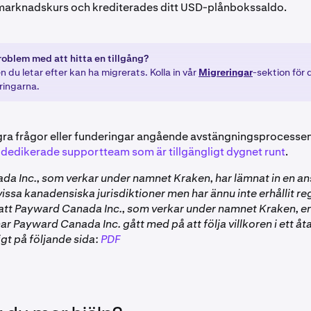
marknadskurs och krediterades ditt USD-plånbokssaldo.
roblem med att hitta en tillgång?
n du letar efter kan ha migrerats. Kolla in vår
Migreringar
-sektion för
ingarna.
ra frågor eller funderingar angående avstängningsprocesse
 dedikerade supportteam som är tillgängligt dygnet runt
.
a Inc., som verkar under namnet Kraken, har lämnat in en 
 vissa kanadensiska jurisdiktioner men har ännu inte erhållit re
s att Payward Canada Inc., som verkar under namnet Kraken, er
har Payward Canada Inc. gått med på att följa villkoren i ett 
ligt på följande sida:
PDF