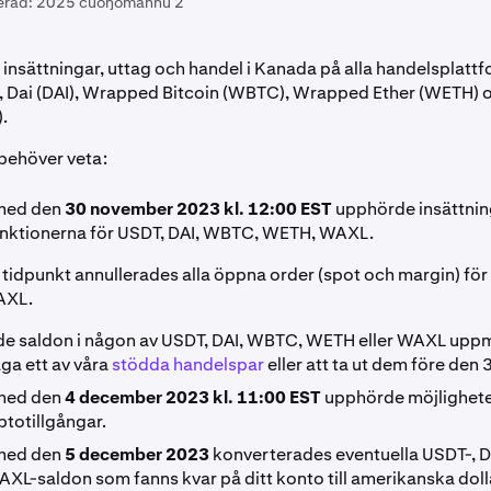
erad:
2025 cuoŋománnu 2
t insättningar, uttag och handel i Kanada på alla handelsplattf
, Dai (DAI), Wrapped Bitcoin (WBTC), Wrapped Ether (WETH)
.
 behöver veta:
 med den
30 november 2023 kl. 12:00 EST
upphörde insättnin
nktionerna för USDT, DAI, WBTC, WETH, WAXL.
tidpunkt annullerades alla öppna order (spot och margin) för
AXL.
e saldon i någon av USDT, DAI, WBTC, WETH eller WAXL uppm
ga ett av våra
stödda handelspar
eller att ta ut dem före den
 med den
4 december 2023 kl. 11:00 EST
upphörde möjligheten
ptotillgångar.
 med den
5 december 2023
konverterades eventuella USDT-, D
L-saldon som fanns kvar på ditt konto till amerikanska dollar