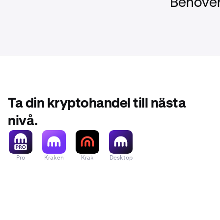
Behöver
Ta din kryptohandel till nästa
nivå.
Pro
Kraken
Krak
Desktop