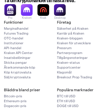
Ta din kryptohandel till nästa nivå.
Pro
Kraken
Krak
Desktop
Funktioner
Företag
Marginalhandel
Säkerhet på Kraken
Futures Trading
Karriär på Kraken
OTC-handel
Kraken-bloggen
Institutioner
Kraken för utvecklare
API-handel
Pressrum
Kraken API Center
Partnerprogram
Insatsbelöningar
Tillgångsnoteringar
Skicka pengar
Kraken-status
Återkommande köp
Supportcenter
Köp kryptovaluta
Klagomål
Sälj kryptovaluta
Breakout Prop Trading
Bläddra bland priser
Populära marknader
Bitcoin-pris
BTC till USD
Ethereum-pris
ETH till USD
Dogecoin-pris
DOGE till USD