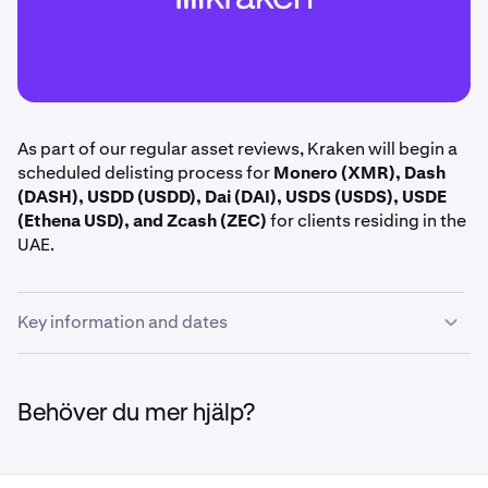
As part of our regular asset reviews, Kraken will begin a
scheduled delisting process for
Monero (XMR), Dash
(DASH), USDD (USDD), Dai (DAI), USDS (USDS), USDE
(Ethena USD), and Zcash (ZEC)
for clients residing in the
UAE.
Key information and dates
June 15th, 14:00 UTC:
Margin positions including
XMR, DASH, USDD, DAI, USDS, USDE, and ZEC are
Behöver du mer hjälp?
closed.
June 16th, 14:00 UTC:
Deposits and trading halted
for XMR, DASH, USDD, DAI, USDS, USDE, and ZEC.