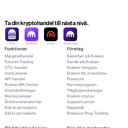
September 14th, 14:00 UTC:
Withdrawals for XMR,
DASH, USDD, DAI, USDS, USDE, and ZEC are halted.
Ta din kryptohandel till nästa nivå.
September 15th - September 25th:
Remaining
balances of XMR, DASH, USDD, DAI, USDS, USDE, and
ZEC will be liquidated.
Pro
Kraken
Krak
Desktop
Please ensure your positions are closed and funds are
Funktioner
Företag
withdrawn before the deadlines above.
Marginalhandel
Säkerhet på Kraken
Futures Trading
Karriär på Kraken
OTC-handel
Kraken-bloggen
Institutioner
Kraken för utvecklare
API-handel
Pressrum
Kraken API Center
Partnerprogram
Insatsbelöningar
Tillgångsnoteringar
Skicka pengar
Kraken-status
Återkommande köp
Supportcenter
Köp kryptovaluta
Klagomål
Sälj kryptovaluta
Breakout Prop Trading