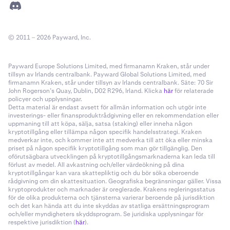
© 2011 – 2026 Payward, Inc.
Payward Europe Solutions Limited, med firmanamn Kraken, står under
tillsyn av Irlands centralbank. Payward Global Solutions Limited, med
firmanamn Kraken, står under tillsyn av Irlands centralbank. Säte: 70 Sir
John Rogerson’s Quay, Dublin, D02 R296, Irland. Klicka
här
för relaterade
policyer och upplysningar.
Detta material är endast avsett för allmän information och utgör inte
investerings- eller finansproduktrådgivning eller en rekommendation eller
uppmaning till att köpa, sälja, satsa (staking) eller inneha någon
kryptotillgång eller tillämpa någon specifik handelsstrategi. Kraken
medverkar inte, och kommer inte att medverka till att öka eller minska
priset på någon specifik kryptotillgång som man gör tillgänglig. Den
oförutsägbara utvecklingen på kryptotillgångsmarknaderna kan leda till
förlust av medel. All avkastning och/eller värdeökning på dina
kryptotillgångar kan vara skattepliktig och du bör söka oberoende
rådgivning om din skattesituation. Geografiska begränsningar gäller. Vissa
kryptoprodukter och marknader är oreglerade. Krakens regleringsstatus
för de olika produkterna och tjänsterna varierar beroende på jurisdiktion
och det kan hända att du inte skyddas av statliga ersättningsprogram
och/eller myndigheters skyddsprogram. Se juridiska upplysningar för
respektive jurisdiktion (
här
).