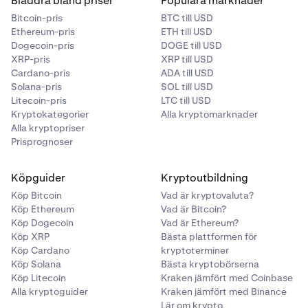
Bläddra bland priser
Populära marknader
Bitcoin-pris
BTC till USD
Ethereum-pris
ETH till USD
Dogecoin-pris
DOGE till USD
XRP-pris
XRP till USD
Cardano-pris
ADA till USD
Solana-pris
SOL till USD
Litecoin-pris
LTC till USD
Kryptokategorier
Alla kryptomarknader
Alla kryptopriser
Prisprognoser
Köpguider
Kryptoutbildning
Köp Bitcoin
Vad är kryptovaluta?
Köp Ethereum
Vad är Bitcoin?
Köp Dogecoin
Vad är Ethereum?
Köp XRP
Bästa plattformen för
Köp Cardano
kryptoterminer
Köp Solana
Bästa kryptobörserna
Köp Litecoin
Kraken jämfört med Coinbase
Alla kryptoguider
Kraken jämfört med Binance
Lär om krypto