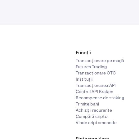
Funcții
Tranzacționare pe marjă
Futures Trading
Tranzacționare OTC
Instituții
Tranzacționarea API
Centrul API Kraken
Recompense de staking
Trimite bani
Achiziții recurente
Cumpără cripto
Vinde criptomonede
Piețe populare