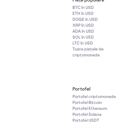
BTC în USD
ETH în USD
DOGE în USD
XRP în USD
ADA în USD
SOL în USD
LTC în USD
Toate piețele de
criptomonede
Portofel
Portofel criptomonede
Portofel Bitcoin
Portofel Ethereum
Portofel Solana
Portofel USDT