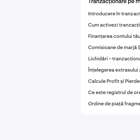
Tranzacționare pe 
Introducere în tranza
Cum activezi tranzacț
Finanțarea contului tă
Comisioane de marjă 
Lichidări – tranzacțio
Înțelegerea extrasului 
Calcule Profit și Pierd
Ce este registrul de o
Ordine de piață fragme