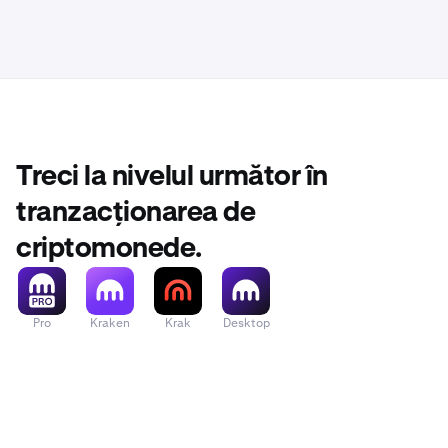
Treci la nivelul următor în
tranzacționarea de
criptomonede.
Pro
Kraken
Krak
Desktop