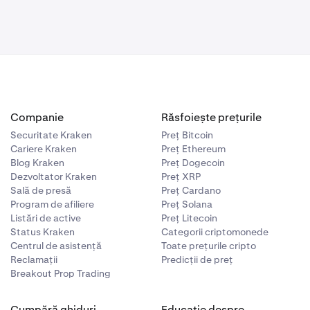
Companie
Răsfoiește prețurile
Securitate Kraken
Preț Bitcoin
Cariere Kraken
Preț Ethereum
Blog Kraken
Preț Dogecoin
Dezvoltator Kraken
Preț XRP
Sală de presă
Preț Cardano
Program de afiliere
Preț Solana
Listări de active
Preț Litecoin
Status Kraken
Categorii criptomonede
Centrul de asistență
Toate prețurile cripto
Reclamații
Predicții de preț
Breakout Prop Trading
Cumpără ghiduri
Educație despre