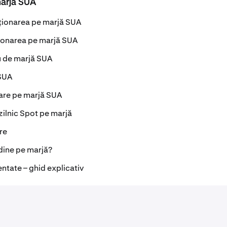
marjă SUA
cționarea pe marjă SUA
ionarea pe marjă SUA
u de marjă SUA
SUA
nare pe marjă SUA
zilnic Spot pe marjă
ere
rdine pe marjă?
ntate – ghid explicativ