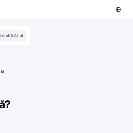
ntreabă AI-ul
SUA
jă?