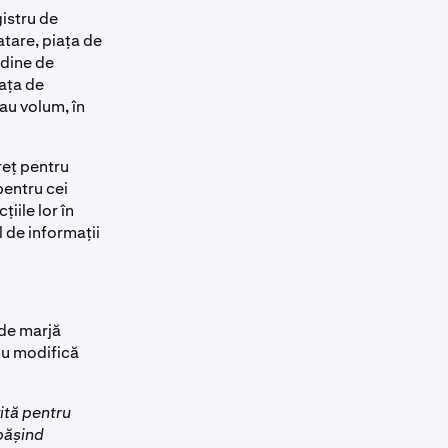
istru de
atare, piața de
rdine de
iața de
au volum, în
reț pentru
pentru cei
iile lor în
 de informații
 de marjă
 nu modifică
vită pentru
epășind