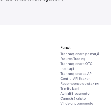
Funcții
Tranzacționare pe marjă
Futures Trading
Tranzacționare OTC
Instituții
Tranzacționarea API
Centrul API Kraken
Recompense de staking
Trimite bani
Achiziții recurente
Cumpără cripto
Vinde criptomonede