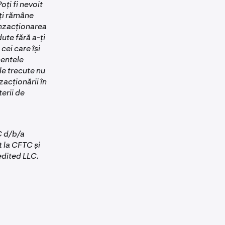
oți fi nevoit
oți rămâne
anzacționarea
ute fără a-ți
cei care își
mentele
le trecute nu
zacționării în
erii de
C d/b/a
 la CFTC și
edited LLC.