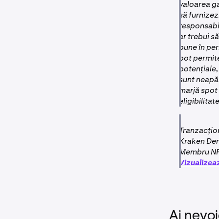
valoarea ga
să furnizez
responsabil
ar trebui s
pune în per
pot permite
potențiale,
sunt neapăr
marjă spot 
eligibilitate
Tranzacțion
Kraken Deri
Membru NFA
Vizualizeaz
Ai nevoi