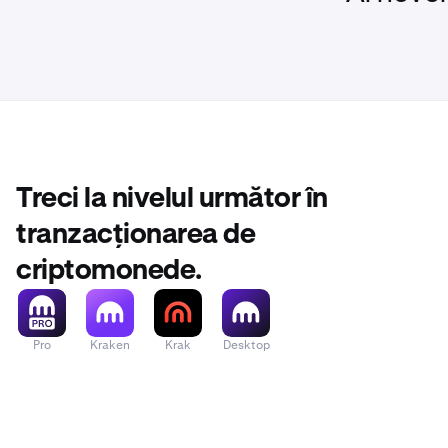
Treci la nivelul următor în
tranzacționarea de
criptomonede.
Pro
Kraken
Krak
Desktop