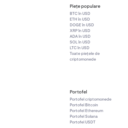
Piețe populare
BTC în USD
ETH în USD
DOGE în USD
XRP în USD
ADA în USD
SOL în USD
LTC în USD
Toate piețele de
criptomonede
Portofel
Portofel criptomonede
Portofel Bitcoin
Portofel Ethereum
Portofel Solana
Portofel USDT