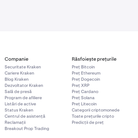
Companie
Răsfoiește prețurile
Securitate Kraken
Preț Bitcoin
Cariere Kraken
Preț Ethereum
Blog Kraken
Preț Dogecoin
Dezvoltator Kraken
Preț XRP
Sală de presă
Preț Cardano
Program de afiliere
Preț Solana
Listări de active
Preț Litecoin
Status Kraken
Categorii criptomonede
Centrul de asistență
Toate prețurile cripto
Reclamații
Predicții de preț
Breakout Prop Trading