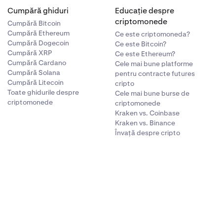
Cumpără ghiduri
Educație despre
criptomonede
Cumpără Bitcoin
Cumpără Ethereum
Ce este criptomoneda?
Cumpără Dogecoin
Ce este Bitcoin?
Cumpără XRP
Ce este Ethereum?
Cumpără Cardano
Cele mai bune platforme
Cumpără Solana
pentru contracte futures
Cumpără Litecoin
cripto
Toate ghidurile despre
Cele mai bune burse de
criptomonede
criptomonede
Kraken vs. Coinbase
Kraken vs. Binance
Învață despre cripto