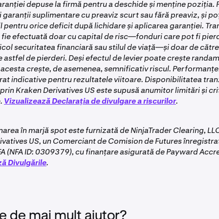
ranției depuse la firmă pentru a deschide și menține poziția. P
i garanții suplimentare cu preaviz scurt sau fără preaviz, și p
 pentru orice deficit după lichidare și aplicarea garanției. Tr
ă fie efectuată doar cu capital de risc—fonduri care pot fi pierd
icol securitatea financiară sau stilul de viață—și doar de către 
 astfel de pierderi. Deși efectul de levier poate crește randa
 acesta crește, de asemenea, semnificativ riscul. Performanțe
at indicative pentru rezultatele viitoare. Disponibilitatea tran
prin Kraken Derivatives US este supusă anumitor limitări și crit
.
Vizualizează Declarația de divulgare a riscurilor
.
area în marjă spot este furnizată de NinjaTrader Clearing, LL
vatives US, un Comerciant de Comision de Futures înregistrat
 (NFA ID: 0309379), cu finanțare asigurată de Payward Accr
ă Divulgările
.
e de mai mult ajutor?