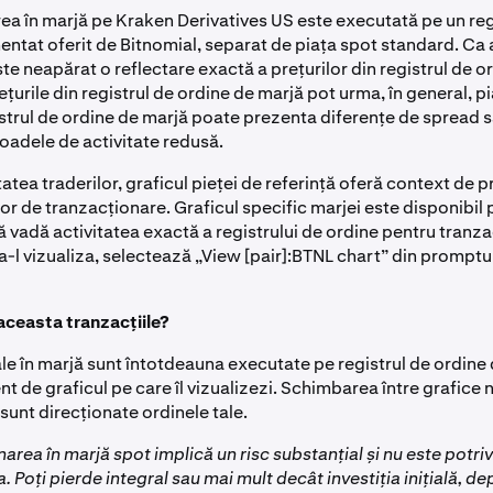
ea în marjă pe Kraken Derivatives US este executată pe un reg
ntat oferit de Bitnomial, separat de piața spot standard. Ca 
ste neapărat o reflectare exactă a prețurilor din registrul de o
ețurile din registrul de ordine de marjă pot urma, în general, p
istrul de ordine de marjă poate prezenta diferențe de spread s
ioadele de activitate redusă.
atea traderilor, graficul pieței de referință oferă context de p
lor de tranzacționare. Graficul specific marjei este disponibil 
 vadă activitatea exactă a registrului de ordine pentru tranzacț
a-l vizualiza, selectează „View [pair]:BTNL chart” din promptul
 aceasta tranzacțiile?
ale în marjă sunt întotdeauna executate pe registrul de ordine
nt de graficul pe care îl vizualizezi. Schimbarea între grafice
sunt direcționate ordinele tale.
area în marjă spot implică un risc substanțial și nu este potri
. Poți pierde integral sau mai mult decât investiția inițială, d