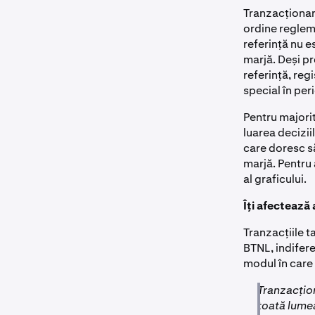
Tranzacționar
ordine regleme
referință nu e
marjă. Deși pr
referință, reg
special în per
Pentru majorit
luarea decizii
care doresc să
marjă. Pentru 
al graficului.
Îți afectează
Tranzacțiile t
BTNL, indifere
modul în care 
Tranzacțion
toată lumea