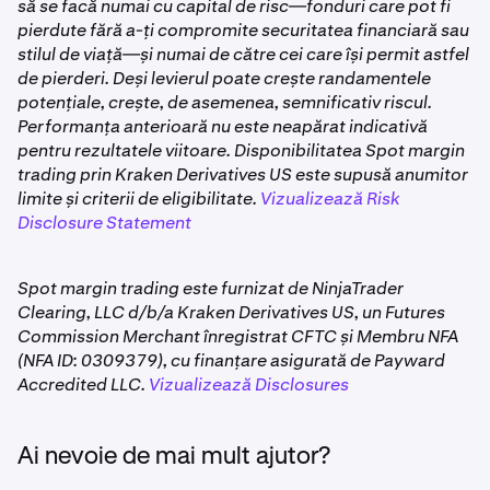
să se facă numai cu capital de risc—fonduri care pot fi
pieței. Rata ta de prelungire este blocată în momentul
pierdute fără a-ți compromite securitatea financiară sau
executării ordinului și afișată pe formularul de ordin
stilul de viață—și numai de către cei care își permit astfel
înainte să confirmi.
de pierderi. Deși levierul poate crește randamentele
potențiale, crește, de asemenea, semnificativ riscul.
Performanța anterioară nu este neapărat indicativă
pentru rezultatele viitoare. Disponibilitatea Spot margin
trading prin Kraken Derivatives US este supusă anumitor
limite și criterii de eligibilitate.
Vizualizează Risk
Disclosure Statement
Spot margin trading este furnizat de NinjaTrader
Clearing, LLC d/b/a Kraken Derivatives US, un Futures
Commission Merchant înregistrat CFTC și Membru NFA
(NFA ID: 0309379), cu finanțare asigurată de Payward
Accredited LLC.
Vizualizează Disclosures
Ai nevoie de mai mult ajutor?