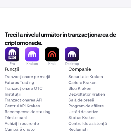
Treci la nivelul următor în tranzacționarea de
criptomonede.
Pro
Kraken
Krak
Desktop
Funcții
Companie
Tranzacționare pe marjă
Securitate Kraken
Futures Trading
Cariere Kraken
Tranzacționare OTC
Blog Kraken
Instituții
Dezvoltator Kraken
Tranzacționarea API
Sală de presă
Centrul API Kraken
Program de afiliere
Recompense de staking
Listări de active
Trimite bani
Status Kraken
Achiziții recurente
Centrul de asistență
Cumpără cripto
Reclamații