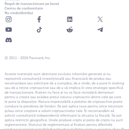
Reguli de tranzacționare pe bursă
Centru de conformitate
Nu vinde/distribui
© 2011 - 2026 Payward, Inc.
Aceste materiale sunt destinate exclusiv informării generale și nu
reprezintă consultanță investițională sau financiară de produs sau
recomandare sau solicitare de a cumpăra, de a vinde, de a pune în staking
sau de a reține criptoactive sau de a vă implica în vreo strategie specifică
de tranzacționare. Kraken nu face și nu va face niciodată demersuri
pentru a crește sau scădea prețul vreunui criptoactiv dintre cele pe care
le pune la dispoziție. Natura imprevizibilă a piețelor de criptoactive poate
conduce la pierderea de fonduri. Se pot aplica taxe pentru orice returnare
și/sau orice creștere a valorii criptoactivelor tale. Îți recomandăm să
soliciți consultanță independentă referitoare la situația ta fiscală. Se pot
aplica restricții geografice. Unele produse cripto și piețe de cripto nu sunt
reglementate. Statutul de reglementare al Kraken pentru diferitele