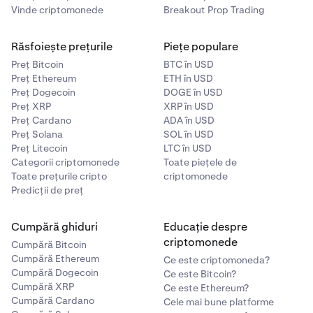
Vinde criptomonede
Breakout Prop Trading
Răsfoiește prețurile
Piețe populare
Preț Bitcoin
BTC în USD
Preț Ethereum
ETH în USD
Preț Dogecoin
DOGE în USD
Preț XRP
XRP în USD
Preț Cardano
ADA în USD
Preț Solana
SOL în USD
Preț Litecoin
LTC în USD
Categorii criptomonede
Toate piețele de
Toate prețurile cripto
criptomonede
Predicții de preț
Cumpără ghiduri
Educație despre
criptomonede
Cumpără Bitcoin
Cumpără Ethereum
Ce este criptomoneda?
Cumpără Dogecoin
Ce este Bitcoin?
Cumpără XRP
Ce este Ethereum?
Cumpără Cardano
Cele mai bune platforme