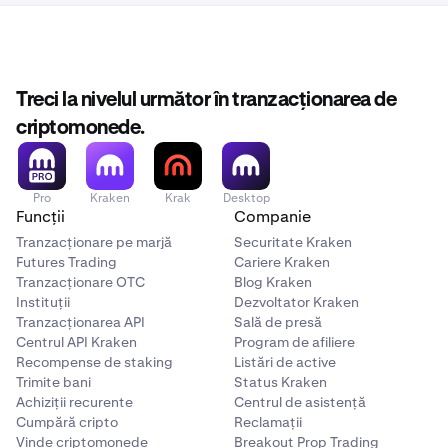
Treci la nivelul următor în tranzacționarea de
criptomonede.
Pro
Kraken
Krak
Desktop
Funcții
Companie
Tranzacționare pe marjă
Securitate Kraken
Futures Trading
Cariere Kraken
Tranzacționare OTC
Blog Kraken
Instituții
Dezvoltator Kraken
Tranzacționarea API
Sală de presă
Centrul API Kraken
Program de afiliere
Recompense de staking
Listări de active
Trimite bani
Status Kraken
Achiziții recurente
Centrul de asistență
Cumpără cripto
Reclamații
Vinde criptomonede
Breakout Prop Trading