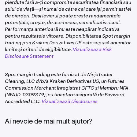
pierdute fără a-ți compromite securitatea financiară sau
debitat din soldul contului tău. Toate profiturile și
stilul de viață—și numai de către cei care își permit astfel
pierderile sunt decontate în USD.
de pierderi. Deși levierul poate crește randamentele
potențiale, crește, de asemenea, semnificativ riscul.
Performanța anterioară nu este neapărat indicativă
pentru rezultatele viitoare. Disponibilitatea Spot margin
trading prin Kraken Derivatives US este supusă anumitor
limite și criterii de eligibilitate.
Vizualizează Risk
Disclosure Statement
Spot margin trading este furnizat de NinjaTrader
Clearing, LLC d/b/a Kraken Derivatives US, un Futures
Commission Merchant înregistrat CFTC și Membru NFA
(NFA ID: 0309379), cu finanțare asigurată de Payward
Accredited LLC.
Vizualizează Disclosures
Ai nevoie de mai mult ajutor?