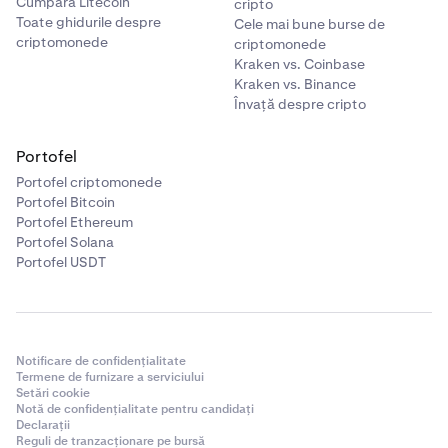
Cumpără Litecoin
cripto
Toate ghidurile despre
Cele mai bune burse de
criptomonede
criptomonede
Kraken vs. Coinbase
Kraken vs. Binance
Învață despre cripto
Portofel
Portofel criptomonede
Portofel Bitcoin
Portofel Ethereum
Portofel Solana
Portofel USDT
Notificare de confidențialitate
Termene de furnizare a serviciului
Setări cookie
Notă de confidențialitate pentru candidați
Declarații
Reguli de tranzacționare pe bursă