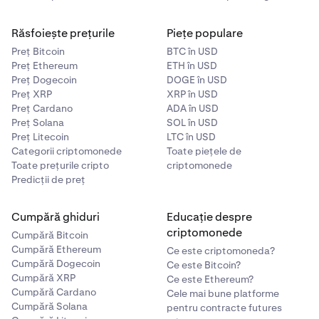
Răsfoiește prețurile
Piețe populare
Preț Bitcoin
BTC în USD
Preț Ethereum
ETH în USD
Preț Dogecoin
DOGE în USD
Preț XRP
XRP în USD
Preț Cardano
ADA în USD
Preț Solana
SOL în USD
Preț Litecoin
LTC în USD
Categorii criptomonede
Toate piețele de
Toate prețurile cripto
criptomonede
Predicții de preț
Cumpără ghiduri
Educație despre
criptomonede
Cumpără Bitcoin
Cumpără Ethereum
Ce este criptomoneda?
Cumpără Dogecoin
Ce este Bitcoin?
Cumpără XRP
Ce este Ethereum?
Cumpără Cardano
Cele mai bune platforme
Cumpără Solana
pentru contracte futures