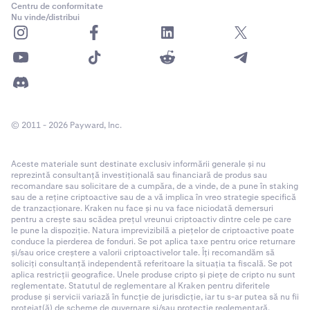
Centru de conformitate
Nu vinde/distribui
© 2011 - 2026 Payward, Inc.
Aceste materiale sunt destinate exclusiv informării generale și nu
reprezintă consultanță investițională sau financiară de produs sau
recomandare sau solicitare de a cumpăra, de a vinde, de a pune în staking
sau de a reține criptoactive sau de a vă implica în vreo strategie specifică
de tranzacționare. Kraken nu face și nu va face niciodată demersuri
pentru a crește sau scădea prețul vreunui criptoactiv dintre cele pe care
le pune la dispoziție. Natura imprevizibilă a piețelor de criptoactive poate
conduce la pierderea de fonduri. Se pot aplica taxe pentru orice returnare
și/sau orice creștere a valorii criptoactivelor tale. Îți recomandăm să
soliciți consultanță independentă referitoare la situația ta fiscală. Se pot
aplica restricții geografice. Unele produse cripto și piețe de cripto nu sunt
reglementate. Statutul de reglementare al Kraken pentru diferitele
produse și servicii variază în funcție de jurisdicție, iar tu s-ar putea să nu fii
protejat(ă) de scheme de guvernare și/sau protecție reglementară.