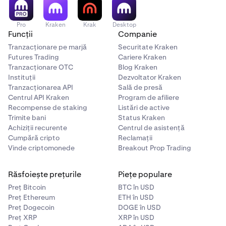
Pro
Kraken
Krak
Desktop
Funcții
Companie
Tranzacționare pe marjă
Securitate Kraken
Futures Trading
Cariere Kraken
Tranzacționare OTC
Blog Kraken
Instituții
Dezvoltator Kraken
Tranzacționarea API
Sală de presă
Centrul API Kraken
Program de afiliere
Recompense de staking
Listări de active
Trimite bani
Status Kraken
Achiziții recurente
Centrul de asistență
Cumpără cripto
Reclamații
Vinde criptomonede
Breakout Prop Trading
Răsfoiește prețurile
Piețe populare
Preț Bitcoin
BTC în USD
Preț Ethereum
ETH în USD
Preț Dogecoin
DOGE în USD
Preț XRP
XRP în USD