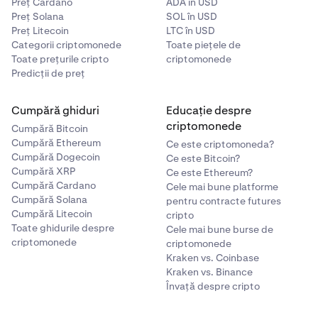
Preț Cardano
ADA în USD
Preț Solana
SOL în USD
Preț Litecoin
LTC în USD
Categorii criptomonede
Toate piețele de
Toate prețurile cripto
criptomonede
Predicții de preț
Cumpără ghiduri
Educație despre
criptomonede
Cumpără Bitcoin
Cumpără Ethereum
Ce este criptomoneda?
Cumpără Dogecoin
Ce este Bitcoin?
Cumpără XRP
Ce este Ethereum?
Cumpără Cardano
Cele mai bune platforme
Cumpără Solana
pentru contracte futures
Cumpără Litecoin
cripto
Toate ghidurile despre
Cele mai bune burse de
criptomonede
criptomonede
Kraken vs. Coinbase
Kraken vs. Binance
Învață despre cripto