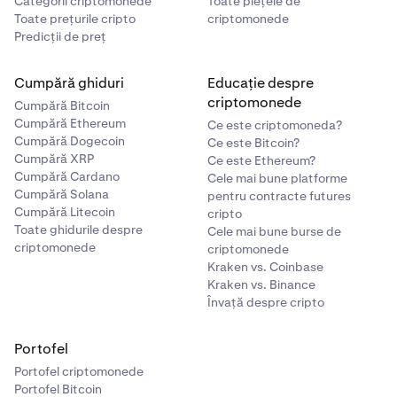
Categorii criptomonede
Toate piețele de
Toate prețurile cripto
criptomonede
Predicții de preț
Cumpără ghiduri
Educație despre
criptomonede
Cumpără Bitcoin
Cumpără Ethereum
Ce este criptomoneda?
Cumpără Dogecoin
Ce este Bitcoin?
Cumpără XRP
Ce este Ethereum?
Cumpără Cardano
Cele mai bune platforme
Cumpără Solana
pentru contracte futures
Cumpără Litecoin
cripto
Toate ghidurile despre
Cele mai bune burse de
criptomonede
criptomonede
Kraken vs. Coinbase
Kraken vs. Binance
Învață despre cripto
Portofel
Portofel criptomonede
Portofel Bitcoin