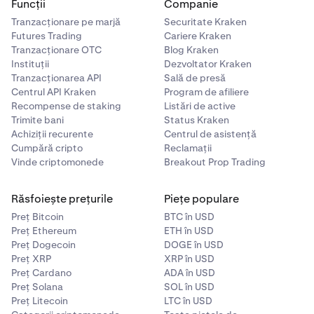
Funcții
Companie
Încearcă un
dispozitiv sau computer diferit
.
6
Tranzacționare pe marjă
Securitate Kraken
Încearcă o
conexiune la internet diferită
. Evită să te
Futures Trading
Cariere Kraken
7
Tranzacționare OTC
Blog Kraken
conectezi la Kraken pe o rețea Wi-Fi partajată sau
Instituții
Dezvoltator Kraken
publică, deoarece ar putea pune contul tău în
Tranzacționarea API
Sală de presă
pericol.
Centrul API Kraken
Program de afiliere
Recompense de staking
Listări de active
Trimite bani
Status Kraken
Achiziții recurente
Centrul de asistență
Cumpără cripto
Reclamații
Vinde criptomonede
Breakout Prop Trading
Răsfoiește prețurile
Piețe populare
Preț Bitcoin
BTC în USD
Preț Ethereum
ETH în USD
Preț Dogecoin
DOGE în USD
Preț XRP
XRP în USD
Preț Cardano
ADA în USD
Preț Solana
SOL în USD
Preț Litecoin
LTC în USD