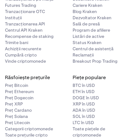
Futures Trading
Cariere Kraken
Tranzacționare OTC
Blog Kraken
Instituții
Dezvoltator Kraken
Tranzacționarea API
Sală de presă
Centrul API Kraken
Program de afiliere
Recompense de staking
Listări de active
Trimite bani
Status Kraken
Achiziții recurente
Centrul de asistență
Cumpără cripto
Reclamații
Vinde criptomonede
Breakout Prop Trading
Răsfoiește prețurile
Piețe populare
Preț Bitcoin
BTC în USD
Preț Ethereum
ETH în USD
Preț Dogecoin
DOGE în USD
Preț XRP
XRP în USD
Preț Cardano
ADA în USD
Preț Solana
SOL în USD
Preț Litecoin
LTC în USD
Categorii criptomonede
Toate piețele de
Toate prețurile cripto
criptomonede