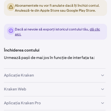
Abonamentele nu vor fi anulate dacă îți închizi contul.
Anulează-le din Apple Store sau Google Play Store.
Dacă ai nevoie să exporți istoricul contului tău,
dă clic
aici.
Închiderea contului
Urmează pașii de mai jos în funcție de interfața ta:
Aplicație Kraken
Kraken Web
Atinge
Cont
din colțul stânga sus și apoi atinge
1
Detalii cont.
Aplicația Kraken Pro
Vei vedea
Închide contul
în partea de jos a ecranului
Dă clic pe pictograma
Cont
din colțul dreapta sus și
2
1
cu detaliile contului; atinge această opțiune. Va
apoi dă clic pe
Setări
.