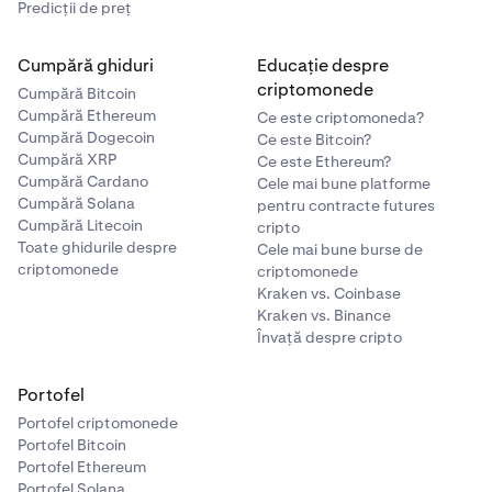
Predicții de preț
Cumpără ghiduri
Educație despre
criptomonede
Cumpără Bitcoin
Cumpără Ethereum
Ce este criptomoneda?
Cumpără Dogecoin
Ce este Bitcoin?
Cumpără XRP
Ce este Ethereum?
Cumpără Cardano
Cele mai bune platforme
Cumpără Solana
pentru contracte futures
Cumpără Litecoin
cripto
Toate ghidurile despre
Cele mai bune burse de
criptomonede
criptomonede
Kraken vs. Coinbase
Kraken vs. Binance
Învață despre cripto
Portofel
Portofel criptomonede
Portofel Bitcoin
Portofel Ethereum
Portofel Solana