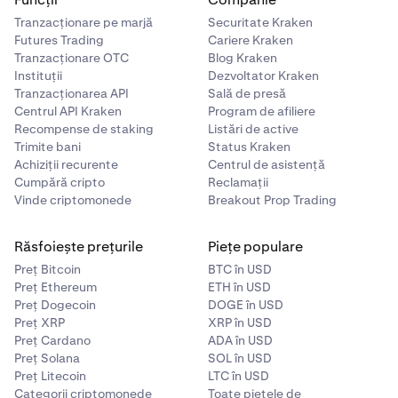
noastre pentru primii pași,
dă clic aici.
Tranzacționare pe marjă
Securitate Kraken
Futures Trading
Cariere Kraken
Consultă întrebările frecvente despre
Kraken Wallet aici.
Tranzacționare OTC
Blog Kraken
Instituții
Dezvoltator Kraken
Tranzacționarea API
Sală de presă
Centrul API Kraken
Program de afiliere
Recompense de staking
Listări de active
Trimite bani
Status Kraken
Achiziții recurente
Centrul de asistență
Cumpără cripto
Reclamații
Vinde criptomonede
Breakout Prop Trading
Răsfoiește prețurile
Piețe populare
Preț Bitcoin
BTC în USD
Preț Ethereum
ETH în USD
Preț Dogecoin
DOGE în USD
Preț XRP
XRP în USD
Preț Cardano
ADA în USD
Preț Solana
SOL în USD
Preț Litecoin
LTC în USD
Categorii criptomonede
Toate piețele de