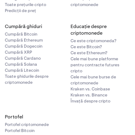
Toate prețurile cripto
criptomonede
Predicții de preț
Cumpără ghiduri
Educație despre
criptomonede
Cumpără Bitcoin
Cumpără Ethereum
Ce este criptomoneda?
Cumpără Dogecoin
Ce este Bitcoin?
Cumpără XRP
Ce este Ethereum?
Cumpără Cardano
Cele mai bune platforme
Cumpără Solana
pentru contracte futures
Cumpără Litecoin
cripto
Toate ghidurile despre
Cele mai bune burse de
criptomonede
criptomonede
Kraken vs. Coinbase
Kraken vs. Binance
Învață despre cripto
Portofel
Portofel criptomonede
Portofel Bitcoin