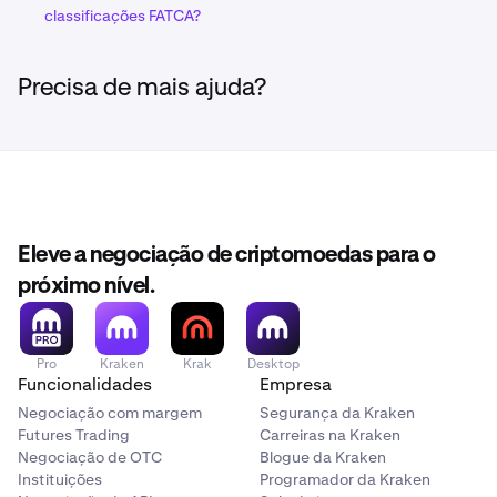
perspetiva do crypto-asset).
classificações FATCA?
Exemplo
:
Precisa de mais ajuda?
Se uma conta incluir a seguinte atividade:
BTC comprado com USD
BTC vendido por USD
SOL vendido por USD
Eleve a negociação de criptomoedas para o
As agregações seriam reportadas como:
próximo nível.
Agregado de todo o BTC comprado com USD
(entrada de crypto-asset)
Agregado de todo o BTC vendido por USD (saída de
Pro
Kraken
Krak
Desktop
crypto-asset)
Funcionalidades
Empresa
Negociação com margem
Segurança da Kraken
Agregado de todo o SOL vendido por USD (saída de
Futures Trading
Carreiras na Kraken
crypto-asset)
Negociação de OTC
Blogue da Kraken
Instituições
Programador da Kraken
Cada agregação é reportada separadamente.