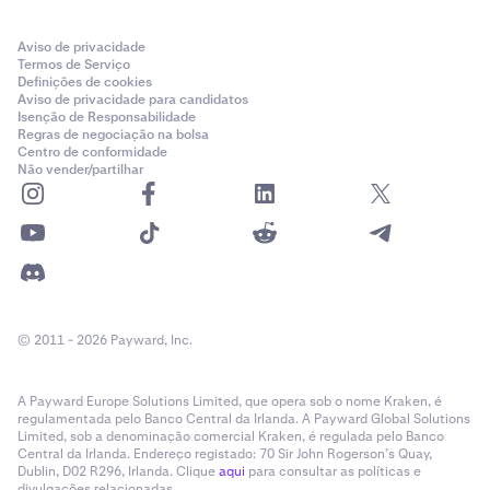
Airdrops
Aviso de privacidade
Staking rewards
Termos de Serviço
Definições de cookies
Aviso de privacidade para candidatos
Transferências de outra exchange
Isenção de Responsabilidade
Regras de negociação na bolsa
Transfer-out categories (exemplos):
Centro de conformidade
Não vender/partilhar
Transferências para outra exchange
Outras transferências de saída
© 2011 - 2026 Payward, Inc.
A Payward Europe Solutions Limited, que opera sob o nome Kraken, é
regulamentada pelo Banco Central da Irlanda. A Payward Global Solutions
Limited, sob a denominação comercial Kraken, é regulada pelo Banco
Central da Irlanda. Endereço registado: 70 Sir John Rogerson’s Quay,
Dublin, D02 R296, Irlanda. Clique
aqui
para consultar as políticas e
divulgações relacionadas.