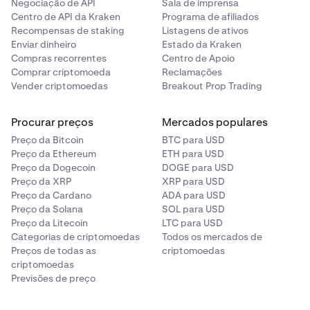
Negociação de API
Sala de imprensa
Centro de API da Kraken
Programa de afiliados
Trocas entre um ou mais Crypto-Assets
Recompensas de staking
Listagens de ativos
Relevantes
Enviar dinheiro
Estado da Kraken
Compras recorrentes
Centro de Apoio
As transações que envolvem trocas entre crypto-assets
Comprar criptomoeda
Reclamações
são agregadas por:
Vender criptomoedas
Breakout Prop Trading
Crypto-asset pair, e
Procurar preços
Mercados populares
Transaction Direction (entrada vs. saída para o
Preço da Bitcoin
BTC para USD
crypto-asset relevante).
Preço da Ethereum
ETH para USD
Preço da Dogecoin
DOGE para USD
Exemplo
:
Preço da XRP
XRP para USD
Preço da Cardano
ADA para USD
Se uma conta incluir:
Preço da Solana
SOL para USD
BTC comprado com ETH
Preço da Litecoin
LTC para USD
Categorias de criptomoedas
Todos os mercados de
BTC vendido por ETH
Preços de todas as
criptomoedas
criptomoedas
SOL vendido por BTC
Previsões de preço
As agregações seriam reportadas como: