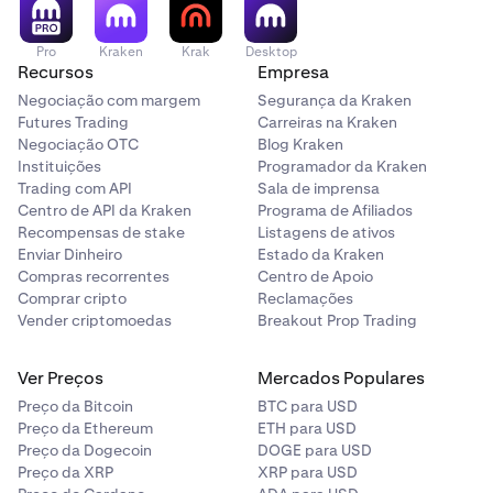
que use a Kraken Wallet. Para obter nossos Guias de
introdução,
clique aqui.
Pro
Kraken
Krak
Desktop
Recursos
Empresa
Confira as
Perguntas frequentes sobre o Kraken Wallet
Negociação com margem
Segurança da Kraken
aqui.
Futures Trading
Carreiras na Kraken
Negociação OTC
Blog Kraken
Instituições
Programador da Kraken
Trading com API
Sala de imprensa
Centro de API da Kraken
Programa de Afiliados
Recompensas de stake
Listagens de ativos
Enviar Dinheiro
Estado da Kraken
Compras recorrentes
Centro de Apoio
Comprar cripto
Reclamações
Vender criptomoedas
Breakout Prop Trading
Ver Preços
Mercados Populares
Preço da Bitcoin
BTC para USD
Preço da Ethereum
ETH para USD
Preço da Dogecoin
DOGE para USD
Preço da XRP
XRP para USD