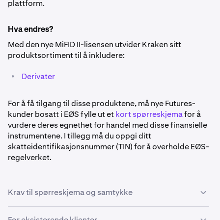
plattform.
Hva endres?
Med den nye MiFID II-lisensen utvider Kraken sitt
produktsortiment til å inkludere:
•
Derivater
For å få tilgang til disse produktene, må nye Futures-
kunder bosatt i EØS fylle ut et
kort spørreskjema
for å
vurdere deres egnethet for handel med disse finansielle
instrumentene. I tillegg må du oppgi ditt
skatteidentifikasjonsnummer (TIN) for å overholde EØS-
regelverket.
Krav til spørreskjema og samtykke
For å sikre at våre handelsprodukter er egnet for dine
For eksisterende klienter