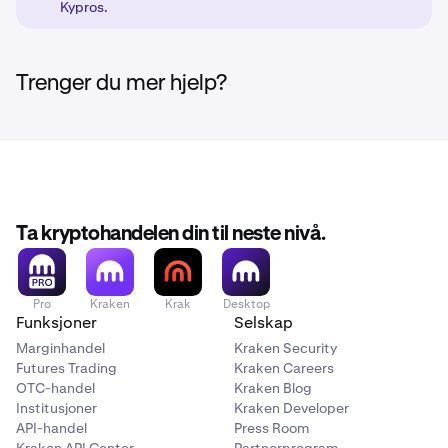
Kypros.
klientklassifisering.
Trenger du mer hjelp?
Ta kryptohandelen din til neste nivå.
Pro
Kraken
Krak
Desktop
Funksjoner
Selskap
Marginhandel
Kraken Security
Futures Trading
Kraken Careers
OTC-handel
Kraken Blog
Institusjoner
Kraken Developer
API-handel
Press Room