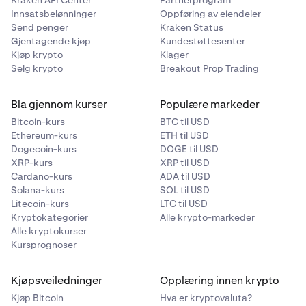
Kraken API Center
Partnerprogram
Innsatsbelønninger
Oppføring av eiendeler
Send penger
Kraken Status
Gjentagende kjøp
Kundestøttesenter
Kjøp krypto
Klager
Selg krypto
Breakout Prop Trading
Bla gjennom kurser
Populære markeder
Bitcoin-kurs
BTC til USD
Ethereum-kurs
ETH til USD
Dogecoin-kurs
DOGE til USD
XRP-kurs
XRP til USD
Cardano-kurs
ADA til USD
Solana-kurs
SOL til USD
Litecoin-kurs
LTC til USD
Kryptokategorier
Alle krypto-markeder
Alle kryptokurser
Kursprognoser
Kjøpsveiledninger
Opplæring innen krypto
Kjøp Bitcoin
Hva er kryptovaluta?