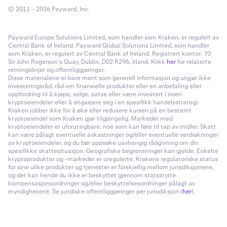
© 2011 – 2026 Payward, Inc.
Payward Europe Solutions Limited, som handler som Kraken, er regulert av
Central Bank of Ireland. Payward Global Solutions Limited, som handler
som Kraken, er regulert av Central Bank of Ireland. Registrert kontor: 70
Sir John Rogerson’s Quay, Dublin, D02 R296, Irland. Klikk
her
for relaterte
retningslinjer og offentliggjøringer.
Disse materialene er bare ment som generell informasjon og utgjør ikke
investeringsråd, råd om finansielle produkter eller en anbefaling eller
oppfordring til å kjøpe, selge, satse eller være investert i noen
kryptoeiendeler eller å engasjere seg i en spesifikk handelsstrategi.
Kraken jobber ikke for å øke eller redusere kursen på en bestemt
kryptoeiendel som Kraken gjør tilgjengelig. Markeder med
kryptoeiendeler er uforutsigbare, noe som kan føre til tap av midler. Skatt
kan være pålagt eventuelle avkastninger og/eller eventuelle verdiøkninger
av kryptoeiendeler, og du bør oppsøke uavhengig rådgivning om din
spesifikke skattesituasjon. Geografiske begrensninger kan gjelde. Enkelte
kryptoprodukter og -markeder er uregulerte. Krakens regulatoriske status
for sine ulike produkter og tjenester er forskjellig mellom jurisdiksjonene,
og det kan hende du ikke er beskyttet gjennom statsstyrte
kompensasjonsordninger og/eller beskyttelsesordninger pålagt av
myndighetene. Se juridiske offentliggjøringer per jurisdiksjon (
her
).