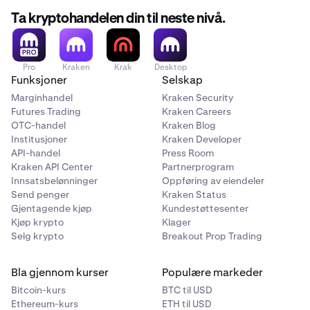
Ta kryptohandelen din til neste nivå.
Pro
Kraken
Krak
Desktop
Funksjoner
Selskap
Marginhandel
Kraken Security
Futures Trading
Kraken Careers
OTC-handel
Kraken Blog
Institusjoner
Kraken Developer
API-handel
Press Room
Kraken API Center
Partnerprogram
Innsatsbelønninger
Oppføring av eiendeler
Send penger
Kraken Status
Gjentagende kjøp
Kundestøttesenter
Kjøp krypto
Klager
Selg krypto
Breakout Prop Trading
Bla gjennom kurser
Populære markeder
Bitcoin-kurs
BTC til USD
Ethereum-kurs
ETH til USD