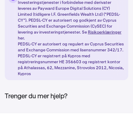
trinnene, vil dine valgte produkter bli låst opp med
Investeringstjenester i forbindelse med derivater
Få tilgang til nye produkter:
Når du har fullført de
4
passende regulatoriske beskyttelser basert på din
leveres av Payward Europe Digital Solutions (CY)
nødvendige trinnene, kan du nyte nye
kundeklassifisering.
Limited (tidligere I.F. Greenfields Wealth Ltd) ("PEDSL-
handelsmuligheter med våre regulerte produkter.
CY"). PEDSL-CY er autorisert og godkjent av Cyprus
Securities and Exchange Commission (CySEC) for
levering av investeringstjenester. Se
Risikoerklæringer
her.
PEDSL-CY er autorisert og regulert av Cyprus Securities
and Exchange Commission med lisensnummer 342/17.
PEDSL-CY er registrert på Kypros med
registreringsnummer HE 356603 og registrert kontor
på Athalassas, 62, Mezzanine, Strovolos 2012, Nicosia,
Kypros
Trenger du mer hjelp?