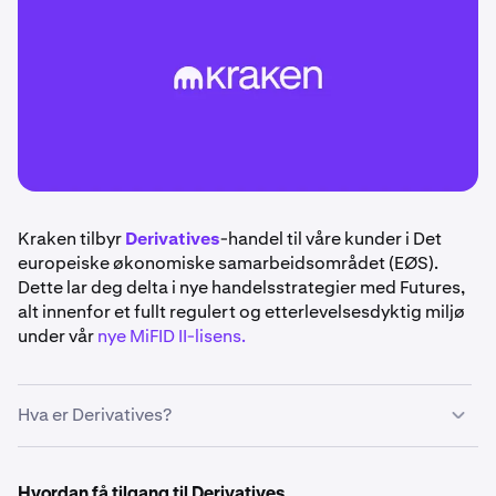
Kraken tilbyr
Derivatives
-handel til våre kunder i Det
europeiske økonomiske samarbeidsområdet (EØS).
Dette lar deg delta i nye handelsstrategier med Futures,
alt innenfor et fullt regulert og etterlevelsesdyktig miljø
under vår
nye MiFID II-lisens.
Hva er Derivatives?
Derivatives
er finansielle instrumenter som henter sin
verdi fra et underliggende aktivum, for eksempel
Hvordan få tilgang til Derivatives