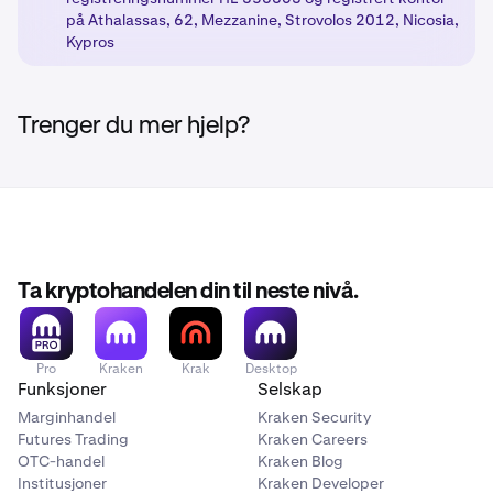
Aktiver produkter:
på Athalassas, 62, Mezzanine, Strovolos 2012, Nicosia,
Når du har fullført de nødvendige
4
Kypros
trinnene, vil dine valgte produkter bli låst opp med de
passende regulatoriske beskyttelsene basert på din
kundeklassifisering.
Trenger du mer hjelp?
Ta kryptohandelen din til neste nivå.
Pro
Kraken
Krak
Desktop
Funksjoner
Selskap
Marginhandel
Kraken Security
Futures Trading
Kraken Careers
OTC-handel
Kraken Blog
Institusjoner
Kraken Developer