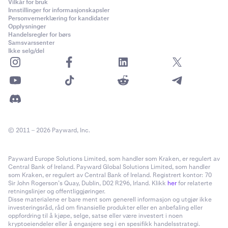
Vilkår for bruk
Innstillinger for informasjonskapsler
Personvernerklæring for kandidater
Opplysninger
Handelsregler for børs
Samsvarssenter
Ikke selg/del
© 2011 – 2026 Payward, Inc.
Payward Europe Solutions Limited, som handler som Kraken, er regulert av
Central Bank of Ireland. Payward Global Solutions Limited, som handler
som Kraken, er regulert av Central Bank of Ireland. Registrert kontor: 70
Sir John Rogerson’s Quay, Dublin, D02 R296, Irland. Klikk
her
for relaterte
retningslinjer og offentliggjøringer.
Disse materialene er bare ment som generell informasjon og utgjør ikke
investeringsråd, råd om finansielle produkter eller en anbefaling eller
oppfordring til å kjøpe, selge, satse eller være investert i noen
kryptoeiendeler eller å engasjere seg i en spesifikk handelsstrategi.