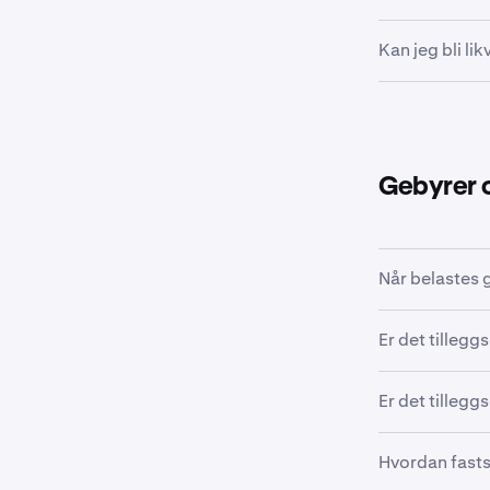
Når et lån er 
Kan jeg bli lik
endres manue
ved forfall. 
Ja, bruk av Fl
andre eiendel
dine faller u
Du kan også av
Gebyrer 
Når belastes 
Et engangs eta
Er det tillegg
renter hver 4. 
Nei, likvidasj
Er det tillegg
andre eiendele
her
.
Nei, lån som f
Hvordan fasts
trekkes autom