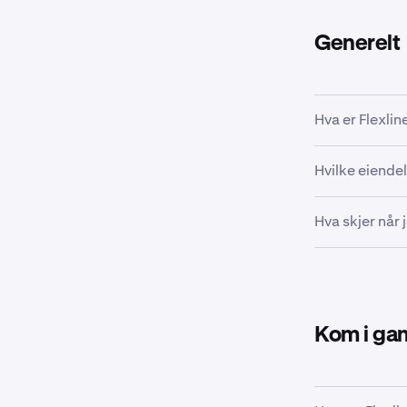
Generelt
Hva er Flexlin
Flexline er et
Hvilke eiendel
rekke kryptoak
Du kan låne 
Hva skjer når 
som sikkerhet
tilhørende av
Lånte midler 
sikkerhet kan
er tilgjengelig
Kom i ga