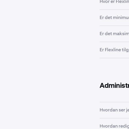
Hvor er Flexli
Alle verifiser
Er det minimu
ikke tilgjenge
Storbritannia
Ja, det gjeld
Er det maksim
For mer infor
Flexline-lån e
Er Flexline ti
marginkvote
Ja, Flexline 
Administr
Hvordan ser j
Se supportart
Hvordan redig