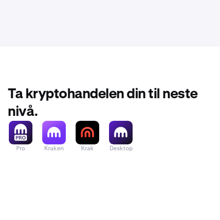
Ta kryptohandelen din til neste
nivå.
Pro
Kraken
Krak
Desktop