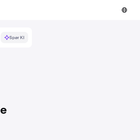
Spør KI
ne