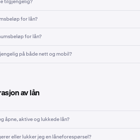
ne tilgjengelig?
te kunder i godkjente geografiske områder kan bruke Flexline. 
msbeløp for lån?
lig i Australia, Brasil, Canada, India, De forente arabiske emirat
. Kunder i USA må ha
ECP-status
.
er minimumsbeløp avhengig av markedet. Dette tilsvarer omtre
umsbeløp for lån?
masjon om geografiske begrensninger for Flexline, se
her
.
r begrenset av tilgjengelig beholdning. I tillegg teller lånte mi
lgjengelig på både nett og mobil?
grensen
din.
er tilgjengelig på Kraken Pro Web og Kraken Pro-appen.
asjon av lån
eg åpne, aktive og lukkede lån?
ikkelen vår om åpne, aktive og lukkede lån
her
.
erer eller lukker jeg en låneforespørsel?