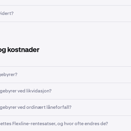
åpnet, kan ikke lånevalutaen, forfallsdatoen, rentesatsen eller
vidert?
lt. Utestående lånebeløp trekkes automatisk fra hovedlomm
Hvis det ikke er nok av lånevalutaen i hovedlommeboken din, k
exline innebærer en viss risiko for likvidasjon dersom porteføl
er for å dekke tilbakebetalingen.
nder marginkravsnivået. For mer informasjon, se
her
.
slutte et Flexline-lån tidlig, mot et gebyr. Les mer
her
.
og kostnader
gebyrer?
bleringsgebyr belastes når Flexline-lånet opprettes. I tilleg
sgebyrer ved likvidasjon?
time i hele lånets løpetid.
oner medfører ingen tilleggsgebyrer. Det kan imidlertid påløpe
sgebyrer ved ordinært låneforfall?
r må konverteres til lånevalutaen på grunn av utilstrekkelig s
orfaller på planlagt dato, belastes ingen tilleggsgebyrer. Den 
ettes Flexline-rentesatser, og hvor ofte endres de?
atisk fra hovedlommeboken ved forfall. Det kan imidlertid p