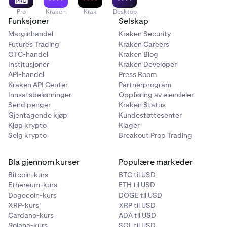
Pro
Kraken
Krak
Desktop
Funksjoner
Selskap
Marginhandel
Kraken Security
Futures Trading
Kraken Careers
OTC-handel
Kraken Blog
Institusjoner
Kraken Developer
API-handel
Press Room
Kraken API Center
Partnerprogram
Innsatsbelønninger
Oppføring av eiendeler
Send penger
Kraken Status
Gjentagende kjøp
Kundestøttesenter
Kjøp krypto
Klager
Selg krypto
Breakout Prop Trading
Bla gjennom kurser
Populære markeder
Bitcoin-kurs
BTC til USD
Ethereum-kurs
ETH til USD
Dogecoin-kurs
DOGE til USD
XRP-kurs
XRP til USD
Cardano-kurs
ADA til USD
Solana-kurs
SOL til USD