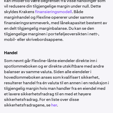
kan imidlertid være begrenset fra visse handlinger som
vil redusere din tilgjengelige margin under null. Dette
skyldes Krakens
finansieringsmodell
. Både
marginhandel og Flexline opererer under samme
finansieringsrammeverk, med lånekapasitet bestemt av
en delt tilgjengelig marginbalanse. Du kan se den
tilgjengelige marginen i porteføljeoversikten i nett-,
mobil- eller skrivebordsappene.
Handel
Som nevnt går Flexline-lånte eiendeler direkte inn i
spotlommeboken og er direkte utskiftbare med andre
balanser av samme valuta. Siden alle eiendeler i
hovedlommeboken anses som kvalifisert sikkerhet,
resulterer handel fra én valuta til en annen i en reduksjon i
tilgjengelig margin hvis man handler fra en eiendel med
et lavere sikkerhetsfradrag til en med et høyere
sikkerhetsfradrag. For en liste over disse
sikkerhetsfradragene, se
her
.